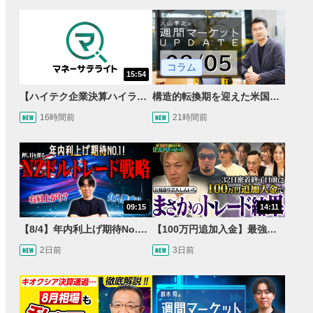
コラム
15:54
【ハイテク企業決算ハイライト】2027年分のメモリに売切れ報道!?＜米国マーケットダイジェスト8/5号＞
構造的転換期を迎えた米国市場 AIインフラ投資とFRBウォーシュ体制下の株式投資
16時間前
21時間前
09:15
14:11
【8/4】年内利上げ期待No.1！右肩上がりNZドル/円のトレード戦略【世界情勢からみるFXトレンド通貨ペア】
【100万円追加入金】最強億トレ軍団から学ぶ32日間！お見送り芸人しんいちのトレード成果は？【目指せ億トレ！FXドリーマー！#04】
2日前
3日前