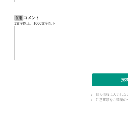
ます。
スマートフ
節ボタンを
コメント
任意
字幕設
8
1文字以上、1000文字以下
クリックす
ます。
字幕は自動
スマートフ
定(歯車マ
再生速
9
画質の選択
スマートフ
投
定(歯車マ
YouT
10
個人情報は入力しな
クリックする
注意事項をご確認の
ます。
全画面
11
評価・コメ
動画が全画