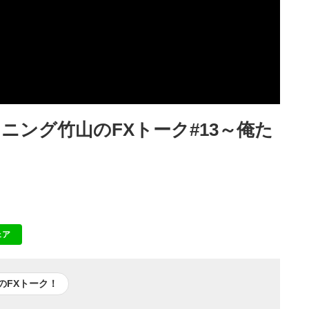
ング竹山のFXトーク#13～俺た
ェア
NE
のFXトーク！