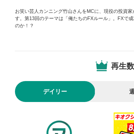
お笑い芸人カンニング竹山さんをMCに、現役の投資家
す。第13回のテーマは「俺たちのFXルール」。FXで
のか！？
動画プレイヤーの操
再生
動画再
1
動画再生エ
を再生また
デイリー
動画タ
2
動画タイト
するとYou
後で見
3