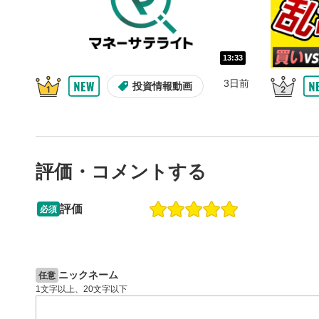
クリックする
の再生リス
スマートフ
ア右上のメ
13:33
共有
4
3日前
投資情報動画
SNSやメー
することが
スマートフ
ア右上のメ
シーク
5
評価・コメントする
再生位置を
置をクリッ
評価
再生されま
必須
15:51
14:57
再生ボ
6
2ヶ月前
操作説明動画
9日前
日本株
動画が再生
ニックネーム
任意
音量調
7
1文字以上、20文字以下
スライダー