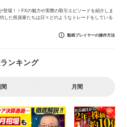
が登場！！FXの魅力や実際の取引エピソードを紹介しま
成功した投資家たちは日々どのようなトレードをしている
動画プレイヤーの操作方法
作方法
数ランキング
生エリア
リアをクリックすると、動画
は一時停止します。
週間
月間
イトル
ルが表示されます。クリック
Tubeサイトに移動します。
る