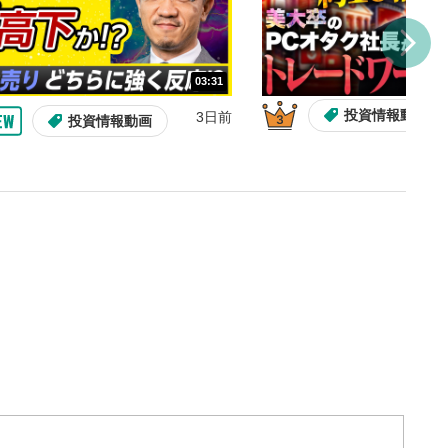
とYouTubeの「後で見る」
トに追加されます。
ォンで視聴の場合は動画再生エリ
ニュー内にあります。
03:31
投資情報動画
3日前
投資情報動画
ルなどで動画を共有・シェア
できます。
ォンで視聴の場合は動画再生エリ
ニュー内にあります。
バー
示しています。再生したい位
クするとその位置から動画が
す。
14:57
10:29
タン
2ヶ月前
2ヶ月前
操作説明動画
操作説明動画
操作説明動画
投資情
または一時停止します。
整
を上下すると音量が調整でき