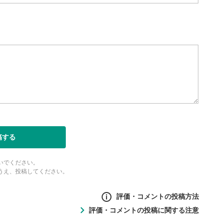
ォンで視聴の場合は端末の音量調
利用してください。
定
ると字幕を付けることができ
生成です。
ォンで視聴の場合は画面右下の設
ーク)より選択できます。
度/画質の設定
/再生速度の変更ができます。
ォンで視聴の場合は画面右下の設
稿する
ーク)より選択できます。
ubeリンク
いでください。
とYouTubeサイトに移動し
うえ、投稿してください。
評価・コメントの投稿方法
表示
評価・コメントの投稿に関する注意
ントの投稿方法
面で表示されます。再度クリ