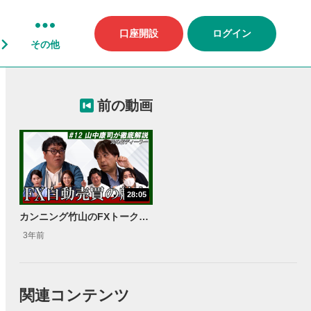
口座開設
ログイン
その他
前の動画
28:05
カンニング竹山のFXトーク#12～自動売買の魅力～
3年前
関連コンテンツ