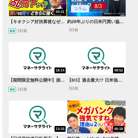
コラム
03:31
【キオクシア好決算後なぜ乱高下!?】買い材料は自社株買いと株式分割/売りのサインとは…？
約28年ぶりの日米円買い協調介入 円安トレンドは転換するのか？
3日前
3日前
18:14
08:52
【期間限定無料公開中】損失を出し続けるお見送り芸人しんいち、Wemofを学ぶ【目指せ億トレ！FXドリーマー！#05】
【8/3】過去最大!? 日米強調為替介入 155円が当面の焦点か＜FX MARKET VIEW＞
3日前
3日前
13:33
06:18