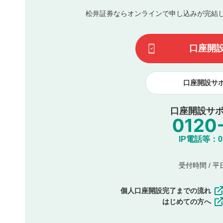
同一内容の多重投稿
松井証券ならオンラインで申し込みが完結
その他当社が不適切と判断した投稿
一度投稿した評価およびコメントの変更・削除はできませ
利用者は、利用者が投稿したコメントの著作権およびその
口座開
諾したものとします。また、利用者は、コメントに関する
コメントは、当社サービスの広告・宣伝、利用促進の目的で
口座開設サ
口座開設サポ
IP電話等：03-
受付時間 / 平日 
個人口座開設完了までの流れ
はじめての方へ