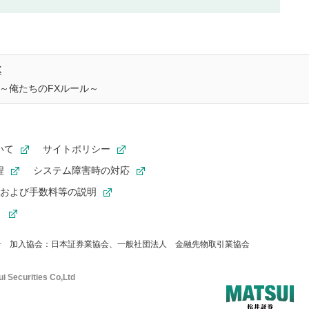
X
～俺たちのFXルール～
いて
サイトポリシー
程
システム障害時の対応
および手数料等の説明
ト
4号
加入協会：日本証券業協会、一般社団法人
金融先物取引業協会
i Securities Co,Ltd