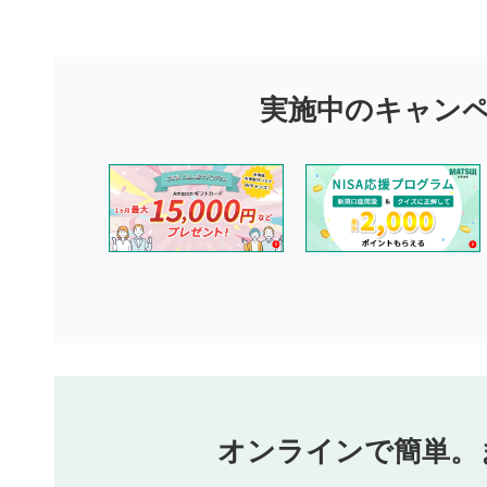
評価・コメント
ックすると
マネーサテライトでは利用者同士の情報交換・情報収集などを
できます。利用者は以下の注意事項をご理解のうえ、閲覧およ
実施中のキャン
閉じる
他の利用者が動画を視聴される際の参考になるコメントをお待
なお、投稿をもって、本注意事項に同意されたものとみなしま
コメントの内容は、当社の公式な見解や意見ではありませ
ません。利用者ご自身の責任で閲覧および投稿を行ってく
当社は、利用者同士、もしくは利用者と第三者間のトラブ
評価およびコメントは当社にて審査のうえ、掲載となりま
ります。また、審査結果および結果の理由についてはお答
といたします。ご了承ください。
下記の項目に該当すると判断された投稿内容は、掲載を見
本動画コンテンツとは無関係の内容の投稿
他者への誹謗中傷や差別的表現投稿
公序良俗に反する内容の投稿
氏名、住所、電話番号など個人を特定できる情報の
オンラインで簡単。
閉
他のサイトへの誘導や営利目的、広告・宣伝を目的
他者の権利（商標、著作権、その他の知的財産権）