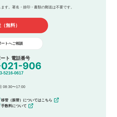
します。署名・捺印・書類の郵送は不要です。
んので、内容をご確認のうえ投稿してください。
他の著作権法上の全権利を当社に対して無償で利用することを承
設（無料）
著作者人格権を行使しないことに同意します。利用者が投稿した
、印刷物・WEBサイト・SNS等に掲載することがあります。
ポートへご相談
ート 電話番号
5216-0617
08:30〜17:00
移管（振替）についてはこちら
手数料について