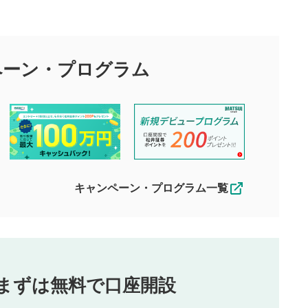
の
投稿に関する注意
元のサイズに戻ります。
目的として、各動画コンテンツに、評価およびコメントの投稿が
評価・コメントエリア
1
び投稿を行うものとしてください。
ペーン・
プログラム
星を押下すると1～5段階で評価できま
ちしております。
す。
す。
投稿するボタン
2
ん。当社は利用者より投稿された内容について一切の責任を負い
ださい。
星で評価をすると投稿できます。（お名
ルによって生じた損害に対して一切の責任を負いません。
前とコメントの入力は任意です）（※コメ
す。掲載されるまでに日数がかかる場合や掲載されない場合があ
ントは承認制です）
えできません。各動画コンテンツへの掲載をもって結果のご連絡
キャンペーン・プログラム一覧
動画の評価
3
合わせる場合がございます。
この動画の平均評価が表示されます。
（最大評価は5.0です）
投稿
まずは無料で口座開設
じる
とした投稿
を侵害するような投稿