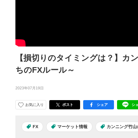
【損切りのタイミングは？】カンニ
ちのFXルール～
2023年07月19日
お気に入り
ポスト
シェア
シ
facebook
LI
FX
マーケット情報
カンニング竹山