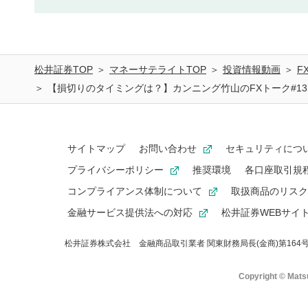
松井証券TOP
マネーサテライトTOP
投資情報動画
F
【損切りのタイミングは？】カンニング竹山のFXトーク#13
サイトマップ
お問い合わせ
セキュリティにつ
プライバシーポリシー
推奨環境
各口座取引規
コンプライアンス体制について
取扱商品のリスク
金融サービス提供法への対応
松井証券WEBサイ
松井証券株式会社
金融商品取引業者 関東財務局長(金商)第16
Copyright © Matsu