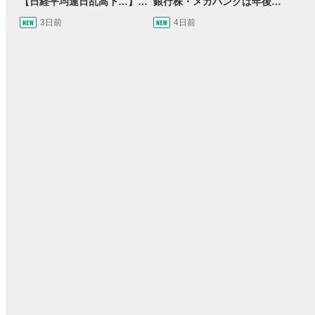
【日経平均連日乱高下…】AI株に異変⁉海外ファンド「大量売却」！AI料金値下げでNECに追い風！NTTも需給改善か＜店内信用残ランキング＞
銀行株・メガバンクは年後半も強いのか〈株のお兄さんにこっそり聞いてみよう！第2話〉
3日前
4日前
33:21
14:57
8日前
2ヶ月前
操作説明動画
09:12
11:32
21:06
05:11
2ヶ月前
4ヶ月前
操作説明動画
6日前
10日前
報動画
日本株