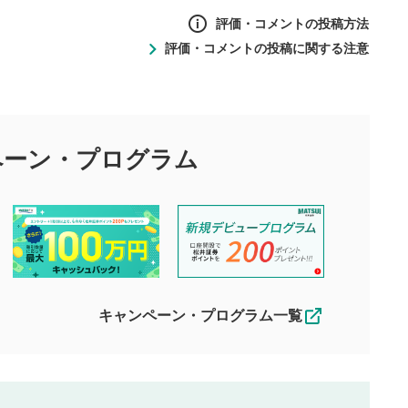
評価・コメントの投稿方法
評価・コメントの投稿に関する注意
ントの投稿方法
の
投稿に関する注意
目的として、各動画コンテンツに、評価およびコメントの投稿が
評価・コメントエリア
1
び投稿を行うものとしてください。
ペーン・
プログラム
星を押下すると1～5段階で評価できま
ちしております。
す。
す。
投稿するボタン
2
ん。当社は利用者より投稿された内容について一切の責任を負い
ださい。
星で評価をすると投稿できます。（お名
ルによって生じた損害に対して一切の責任を負いません。
前とコメントの入力は任意です）（※コメ
す。掲載されるまでに日数がかかる場合や掲載されない場合があ
ントは承認制です）
えできません。各動画コンテンツへの掲載をもって結果のご連絡
キャンペーン・プログラム一覧
動画の評価
3
合わせる場合がございます。
この動画の平均評価が表示されます。
（最大評価は5.0です）