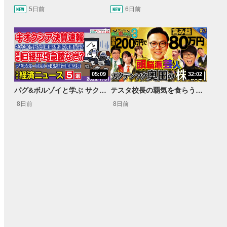
5日前
6日前
05:09
32:02
パグ&ボルゾイと学ぶ サクッとマーケット解説#111
テスタ校長の覇気を食らう！ガクテンソク奥田 松井証券 ～テスタの魔法株学校Part3～ #3
8日前
8日前