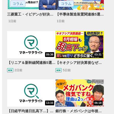
コラム
コラム
【半導体製造装置関連株5選】～円高耐性の強さでも評価！～
三菱重工・イビデンが好決算で急騰した理由とは？｜株価反応と今後の見通し
1日前
1日前
09:38
03:31
【リニア＆新幹線関連株5選】静岡県知事の承認でリニア路線工事進展！北陸新幹線も「小浜・京都ルート」再決定！関連する注目の銘柄は？＜たけぞうNEWS＞
【キオクシア好決算後なぜ乱高下!?】買い材料は自社株買いと株式分割/売りのサインとは…？
2日前
5日前
13:33
06:18
【日経平均連日乱高下…】AI株に異変⁉海外ファンド「大量売却」！AI料金値下げでNECに追い風！NTTも需給改善か＜店内信用残ランキング＞
銀行株・メガバンクは年後半も強いのか〈株のお兄さんにこっそり聞いてみよう！第2話〉