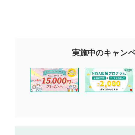
評価・コメ
評価・コメント
マネーサテライトでは利用者同士の情報交換・情報収集などを
できます。利用者は以下の注意事項をご理解のうえ、閲覧およ
実施中のキャン
他の利用者が動画を視聴される際の参考になるコメントをお待
なお、投稿をもって、本注意事項に同意されたものとみなしま
コメントの内容は、当社の公式な見解や意見ではありませ
ません。利用者ご自身の責任で閲覧および投稿を行ってく
当社は、利用者同士、もしくは利用者と第三者間のトラブ
評価およびコメントは当社にて審査のうえ、掲載となりま
ります。また、審査結果および結果の理由についてはお答
といたします。ご了承ください。
下記の項目に該当すると判断された投稿内容は、掲載を見
本動画コンテンツとは無関係の内容の投稿
他者への誹謗中傷や差別的表現投稿
公序良俗に反する内容の投稿