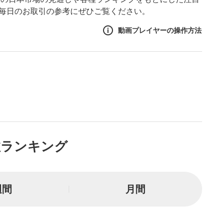
。毎日のお取引の参考にぜひご覧ください。
動画プレイヤーの操作方法
作方法
生エリア
リアをクリックすると、動画
は一時停止します。
ニュー
数ランキング
リアにマウスを乗せると表示
一時停止
週間
月間
または一時停止します。
し/10秒送り