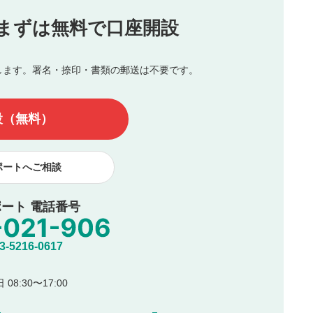
投稿
まずは無料で口座開設
じる
とした投稿
を侵害するような投稿
します。署名・捺印・書類の郵送は不要です。
んので、内容をご確認のうえ投稿してください。
他の著作権法上の全権利を当社に対して無償で利用することを承
設（無料）
著作者人格権を行使しないことに同意します。利用者が投稿した
、印刷物・WEBサイト・SNS等に掲載することがあります。
ポートへご相談
ート 電話番号
5216-0617
08:30〜17:00