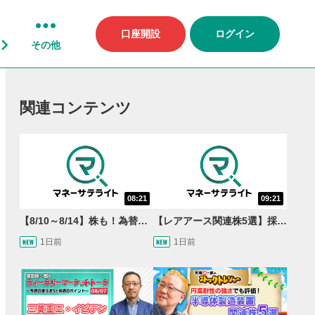
口座開設
ログイン
その他
関連コンテンツ
08:21
09:21
【8/10～8/14】株も！為替も！サクッと！来週のマーケット見通し＜Next View＞
【レアアース関連株5選】採泥開始！国産化を目指すレアアースで注目の銘柄は？＜たけぞうNEWS＞
1日前
1日前