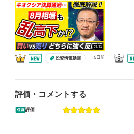
10秒、動画
シーク
5
再生位置を
置をクリッ
再生されま
画質/
6
03:31
画質の選択
5日前
投資情報動画
音量調
7
スライダー
ます。
評価・コメントする
全画面
8
動画が全画
ックすると
評価
必須
13:33
14:57
2ヶ月前
操作説明動画
5日前
投資情報動画
閉じる