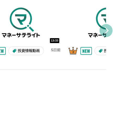
を巻き戻し/早送りします。
バー
示しています。再生したい位
クするとその位置から動画が
す。
再生速度の設定
13:33
/再生速度の変更ができます。
5日前
投資情報動画
投資情
整
を上下すると音量が調整でき
表示
面で表示されます。再度クリ
元のサイズに戻ります。
09:12
10:29
2ヶ月前
8日前
投資情報動画
操作説明動画
操作説明動画
投資情