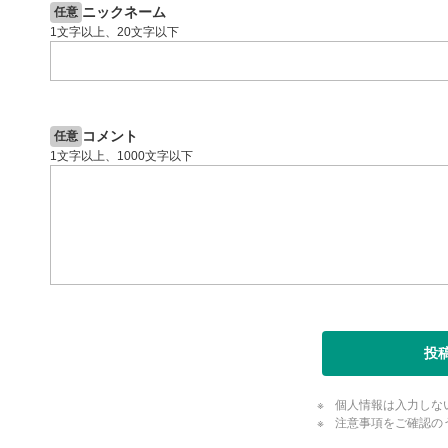
ニックネーム
任意
1文字以上、20文字以下
コメント
任意
1文字以上、1000文字以下
投
個人情報は入力しな
注意事項をご確認の