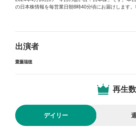
の日本株情報を毎営業日朝8時40分頃にお届けします
動画プレイヤーの操
出演者
動画再
1
齋藤瑞穂
動画再生エ
を再生また
操作メ
2
再生
動画再生エ
されます。
再生/
3
デイリー
動画を再生
10秒戻
4