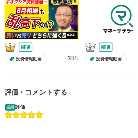
10秒戻し/10秒送り
4
10秒、動画を巻き戻し/早送りします。
シークバー
5
03:31
再生位置を示しています。再生したい位置をクリック
するとその位置から動画が再生されます。
画質/再生速度の設定
6
5日前
投資情報動画
投資情報動画
画質の選択/再生速度の変更ができます。
音量調整
7
スライダーを上下すると音量が調整できます。
評価・コメントする
全画面表示
8
13:33
14:57
動画が全画面で表示されます。再度クリックすると元
評価
必須
のサイズに戻ります。
操作説明動画
投資情報動画
操作説明動画
2ヶ月前
5日前
投資情報動画