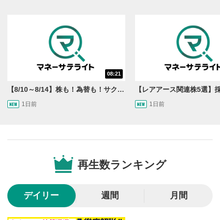
08:21
【8/10～8/14】株も！為替も！サクッと！来週のマーケット見通し＜Next View＞
1日前
1日前
動画再生エリア
1
動画再生エリアをクリックすると、動画を再生または
一時停止します。
再生数ランキング
操作メニュー
2
動画再生エリアにマウスを乗せると表示されます。
デイリー
週間
月間
再生/一時停止
3
動画を再生または一時停止します。