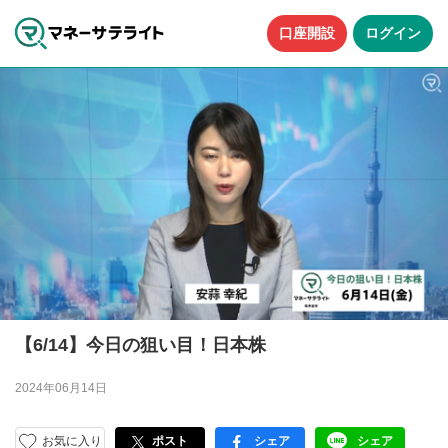
口座開設
ログイン
【6/14】今日の狙い目！日本株
2024年06月14日
お気に入り
ポスト
シェア
シェア
facebook
LINE