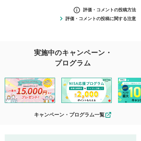
評価・コメントの投稿方法
評価・コメントの投稿に関する注意
評価・コメントの
実施中のキャンペーン・
投稿に関する注意
プログラム
マネーサテライトでは利用者同士の情報交換・情報収集など
を目的として、各動画コンテンツに、評価およびコメントの
投稿ができます。利用者は以下の注意事項をご理解のうえ、
閲覧および投稿を行うものとしてください。
他の利用者が動画を視聴される際の参考になるコメントをお
待ちしております。
なお、投稿をもって、本注意事項に同意されたものとみなし
キャンペーン・プログラム一覧
ます。
コメントの内容は、当社の公式な見解や意見ではありま
評価・コメントエリア
1
せん。当社は利用者より投稿された内容について一切の責