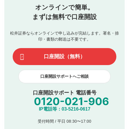
星を押下すると1～5段階で評価できます。
任を負いません。利用者ご自身の責任で閲覧および投稿を
オンラインで簡単。
行ってください。
投稿するボタン
2
当社は、利用者同士、もしくは利用者と第三者間のトラ
まずは無料で口座開設
星で評価をすると投稿できます。（お名前とコメント
ブルによって生じた損害に対して一切の責任を負いませ
の入力は任意です）（※コメントは承認制です）
ん。
評価およびコメントは当社にて審査のうえ、掲載となり
松井証券ならオンラインで申し込みが完結します。署名・捺
動画の評価
3
ます。掲載されるまでに日数がかかる場合や掲載されない
印・書類の郵送は不要です。
場合があります。また、審査結果および結果の理由につい
この動画の平均評価が表示されます。（最大評価は5.0
てはお答えできません。各動画コンテンツへの掲載をもっ
です）
口座開設（無料）
て結果のご連絡といたします。ご了承ください。
下記の項目に該当すると判断された投稿内容は、掲載を
見合わせる場合がございます。
口座開設サポートへご相談
本動画コンテンツとは無関係の内容の投稿
他者への誹謗中傷や差別的表現投稿
公序良俗に反する内容の投稿
口座開設サポート 電話番号
氏名、住所、電話番号など個人を特定できる情報の
投稿
他のサイトへの誘導や営利目的、広告・宣伝を目
IP電話等：03-5216-0617
的とした投稿
他者の権利（商標、著作権、その他の知的財産
受付時間 / 平日 08:30〜17:00
権）を侵害するような投稿