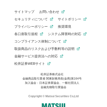
サイトマップ
お問い合わせ
セキュリティについて
サイトポリシー
プライバシーポリシー
推奨環境
各口座取引規程
システム障害時の対応
コンプライアンス体制について
取扱商品のリスクおよび手数料等の説明
金融サービス提供法への対応
松井証券WEBサイト
松井証券株式会社
金融商品取引業者 関東財務局長(金商)第164号
お気に入り機能は松井証券の会員限定の機能です。
加入協会：日本証券業協会、一般社団法人
お気に入り登録いただくと、後からいつでもお気に入りのコンテ
金融先物取引業協会
ンツを一覧でご確認いただけます。
ご利用いただくには口座開設が必要です。
Copyright © Matsui Securities Co,Ltd
すでに松井証券の口座をお持ちでお気に入り登録ができない場合
はご利用の端末で一度ログインしてください。