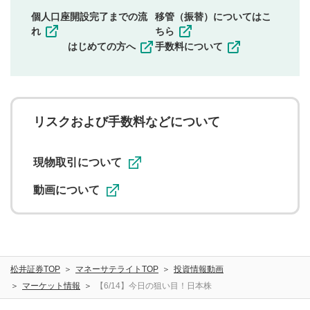
同一内容の多重投稿
個人口座開設完了までの流
移管（振替）についてはこ
その他当社が不適切と判断した投稿
れ
ちら
一度投稿した評価およびコメントの変更・削除はできま
はじめての方へ
手数料について
せんので、内容をご確認のうえ投稿してください。
利用者は、利用者が投稿したコメントの著作権およびそ
の他の著作権法上の全権利を当社に対して無償で利用する
ことを承諾したものとします。また、利用者は、コメント
に関する著作者人格権を行使しないことに同意します。利
リスクおよび手数料などについて
用者が投稿したコメントは、当社サービスの広告・宣伝、
利用促進の目的で、印刷物・WEBサイト・SNS等に掲載す
ることがあります。
現物取引について
動画について
松井証券TOP
マネーサテライトTOP
投資情報動画
マーケット情報
【6/14】今日の狙い目！日本株