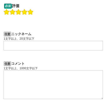
09:12
14:57
評価
必須
操作説明動画
操作説明動画
2ヶ月前
6日前
投資情報動画
投資情報動画
ニックネーム
任意
1文字以上、20文字以下
コメント
任意
1文字以上、1000文字以下