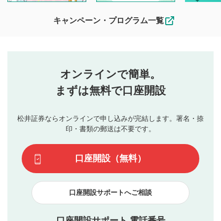
待ちしております。
なお、投稿をもって、本注意事項に同意されたものとみなし
キャンペーン・プログラム一覧
ます。
コメントの内容は、当社の公式な見解や意見ではありま
評価・コメントエリア
1
せん。当社は利用者より投稿された内容について一切の責
星を押下すると1～5段階で評価できます。
任を負いません。利用者ご自身の責任で閲覧および投稿を
オンラインで簡単。
行ってください。
投稿するボタン
2
当社は、利用者同士、もしくは利用者と第三者間のトラ
まずは無料で口座開設
星で評価をすると投稿できます。（お名前とコメント
ブルによって生じた損害に対して一切の責任を負いませ
の入力は任意です）（※コメントは承認制です）
ん。
評価およびコメントは当社にて審査のうえ、掲載となり
松井証券ならオンラインで申し込みが完結します。署名・捺
動画の評価
3
ます。掲載されるまでに日数がかかる場合や掲載されない
印・書類の郵送は不要です。
場合があります。また、審査結果および結果の理由につい
この動画の平均評価が表示されます。（最大評価は5.0
てはお答えできません。各動画コンテンツへの掲載をもっ
です）
口座開設（無料）
て結果のご連絡といたします。ご了承ください。
下記の項目に該当すると判断された投稿内容は、掲載を
見合わせる場合がございます。
口座開設サポートへご相談
本動画コンテンツとは無関係の内容の投稿
他者への誹謗中傷や差別的表現投稿
公序良俗に反する内容の投稿
口座開設サポート 電話番号