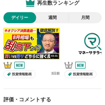
再生数ランキング
10秒戻し/10秒送り
4
10秒、動画を巻き戻し/早送りします。
デイリー
週間
月間
シークバー
5
再生位置を示しています。再生したい位置をクリック
するとその位置から動画が再生されます。
画質/再生速度の設定
6
画質の選択/再生速度の変更ができます。
03:31
音量調整
7
スライダーを上下すると音量が調整できます。
3日前
全画面表示
8
投資情報動画
投資情報動画
動画が全画面で表示されます。再度クリックすると元
のサイズに戻ります。
評価・コメントする