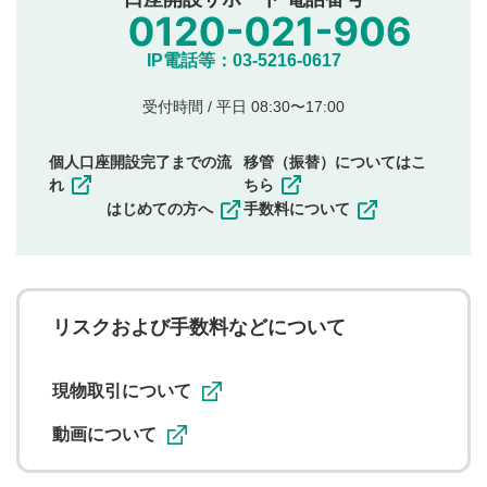
氏名、住所、電話番号など個人を特定できる情報の
投稿
他のサイトへの誘導や営利目的、広告・宣伝を目
IP電話等：03-5216-0617
的とした投稿
他者の権利（商標、著作権、その他の知的財産
受付時間 / 平日 08:30〜17:00
権）を侵害するような投稿
同一内容の多重投稿
個人口座開設完了までの流
移管（振替）についてはこ
その他当社が不適切と判断した投稿
れ
ちら
一度投稿した評価およびコメントの変更・削除はできま
はじめての方へ
手数料について
せんので、内容をご確認のうえ投稿してください。
利用者は、利用者が投稿したコメントの著作権およびそ
の他の著作権法上の全権利を当社に対して無償で利用する
ことを承諾したものとします。また、利用者は、コメント
に関する著作者人格権を行使しないことに同意します。利
リスクおよび手数料などについて
用者が投稿したコメントは、当社サービスの広告・宣伝、
利用促進の目的で、印刷物・WEBサイト・SNS等に掲載す
ることがあります。
現物取引について
動画について