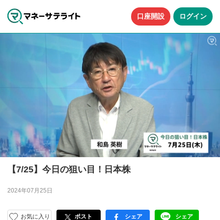
口座開設
ログイン
【7/25】今日の狙い目！日本株
2024年07月25日
お気に入り
ポスト
シェア
シェア
facebook
LINE