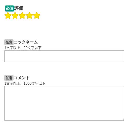
13:33
14:57
評価
必須
操作説明動画
投資情報動画
操作説明動画
2ヶ月前
5日前
投資情報動画
ニックネーム
任意
1文字以上、20文字以下
コメント
任意
1文字以上、1000文字以下