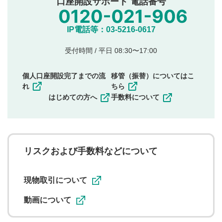
口座開設サポート 電話番号
氏名、住所、電話番号など個人を特定できる情報の
投稿
他のサイトへの誘導や営利目的、広告・宣伝を目
IP電話等：03-5216-0617
的とした投稿
他者の権利（商標、著作権、その他の知的財産
受付時間 / 平日 08:30〜17:00
権）を侵害するような投稿
同一内容の多重投稿
個人口座開設完了までの流
移管（振替）についてはこ
その他当社が不適切と判断した投稿
れ
ちら
一度投稿した評価およびコメントの変更・削除はできま
はじめての方へ
手数料について
せんので、内容をご確認のうえ投稿してください。
利用者は、利用者が投稿したコメントの著作権およびそ
の他の著作権法上の全権利を当社に対して無償で利用する
ことを承諾したものとします。また、利用者は、コメント
に関する著作者人格権を行使しないことに同意します。利
リスクおよび手数料などについて
用者が投稿したコメントは、当社サービスの広告・宣伝、
利用促進の目的で、印刷物・WEBサイト・SNS等に掲載す
ることがあります。
現物取引について
動画について