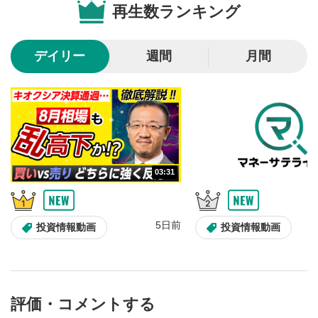
再生数ランキング
10秒戻し/10秒送り
4
10秒、動画を巻き戻し/早送りします。
デイリー
週間
月間
シークバー
5
再生位置を示しています。再生したい位置をクリック
するとその位置から動画が再生されます。
画質/再生速度の設定
6
画質の選択/再生速度の変更ができます。
03:31
音量調整
7
スライダーを上下すると音量が調整できます。
5日前
全画面表示
8
投資情報動画
投資情報動画
動画が全画面で表示されます。再度クリックすると元
のサイズに戻ります。
評価・コメントする