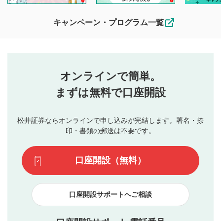
待ちしております。
なお、投稿をもって、本注意事項に同意されたものとみなし
キャンペーン・プログラム一覧
ます。
コメントの内容は、当社の公式な見解や意見ではありま
評価・コメントエリア
1
せん。当社は利用者より投稿された内容について一切の責
星を押下すると1～5段階で評価できます。
任を負いません。利用者ご自身の責任で閲覧および投稿を
オンラインで簡単。
行ってください。
投稿するボタン
2
当社は、利用者同士、もしくは利用者と第三者間のトラ
まずは無料で口座開設
星で評価をすると投稿できます。（お名前とコメント
ブルによって生じた損害に対して一切の責任を負いませ
の入力は任意です）（※コメントは承認制です）
ん。
評価およびコメントは当社にて審査のうえ、掲載となり
松井証券ならオンラインで申し込みが完結します。署名・捺
動画の評価
3
ます。掲載されるまでに日数がかかる場合や掲載されない
印・書類の郵送は不要です。
場合があります。また、審査結果および結果の理由につい
この動画の平均評価が表示されます。（最大評価は5.0
てはお答えできません。各動画コンテンツへの掲載をもっ
です）
口座開設（無料）
て結果のご連絡といたします。ご了承ください。
下記の項目に該当すると判断された投稿内容は、掲載を
見合わせる場合がございます。
口座開設サポートへご相談
本動画コンテンツとは無関係の内容の投稿
他者への誹謗中傷や差別的表現投稿
公序良俗に反する内容の投稿