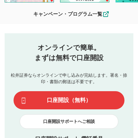
待ちしております。
なお、投稿をもって、本注意事項に同意されたものとみなし
キャンペーン・プログラム一覧
ます。
コメントの内容は、当社の公式な見解や意見ではありま
評価・コメントエリア
1
せん。当社は利用者より投稿された内容について一切の責
星を押下すると1～5段階で評価できます。
任を負いません。利用者ご自身の責任で閲覧および投稿を
オンラインで簡単。
行ってください。
投稿するボタン
2
当社は、利用者同士、もしくは利用者と第三者間のトラ
まずは無料で口座開設
星で評価をすると投稿できます。（お名前とコメント
ブルによって生じた損害に対して一切の責任を負いませ
の入力は任意です）（※コメントは承認制です）
ん。
評価およびコメントは当社にて審査のうえ、掲載となり
松井証券ならオンラインで申し込みが完結します。署名・捺
動画の評価
3
ます。掲載されるまでに日数がかかる場合や掲載されない
印・書類の郵送は不要です。
場合があります。また、審査結果および結果の理由につい
この動画の平均評価が表示されます。（最大評価は5.0
てはお答えできません。各動画コンテンツへの掲載をもっ
です）
口座開設（無料）
て結果のご連絡といたします。ご了承ください。
下記の項目に該当すると判断された投稿内容は、掲載を
見合わせる場合がございます。
口座開設サポートへご相談
本動画コンテンツとは無関係の内容の投稿
他者への誹謗中傷や差別的表現投稿
公序良俗に反する内容の投稿