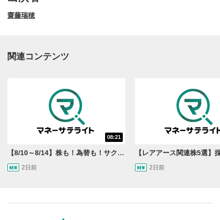
齋藤瑞穂
関連コンテンツ
動画再生エリア
1
08:21
動画再生エリアをクリックすると、動画を再生または
一時停止します。
【8/10～8/14】株も！為替も！サクッと！来週のマーケット見通し＜Next View＞
2日前
2日前
操作メニュー
2
動画再生エリアにマウスを乗せると表示されます。
再生/一時停止
3
動画を再生または一時停止します。