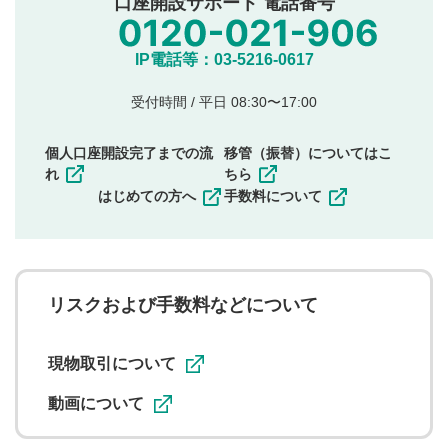
口座開設サポート 電話番号
氏名、住所、電話番号など個人を特定できる情報の
投稿
他のサイトへの誘導や営利目的、広告・宣伝を目
IP電話等：03-5216-0617
的とした投稿
他者の権利（商標、著作権、その他の知的財産
受付時間 / 平日 08:30〜17:00
権）を侵害するような投稿
同一内容の多重投稿
個人口座開設完了までの流
移管（振替）についてはこ
その他当社が不適切と判断した投稿
れ
ちら
一度投稿した評価およびコメントの変更・削除はできま
はじめての方へ
手数料について
せんので、内容をご確認のうえ投稿してください。
利用者は、利用者が投稿したコメントの著作権およびそ
の他の著作権法上の全権利を当社に対して無償で利用する
ことを承諾したものとします。また、利用者は、コメント
に関する著作者人格権を行使しないことに同意します。利
リスクおよび手数料などについて
用者が投稿したコメントは、当社サービスの広告・宣伝、
利用促進の目的で、印刷物・WEBサイト・SNS等に掲載す
ることがあります。
現物取引について
動画について