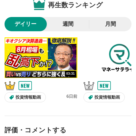
再生数ランキング
10秒戻し/10秒送り
4
10秒、動画を巻き戻し/早送りします。
デイリー
週間
月間
シークバー
5
再生位置を示しています。再生したい位置をクリック
するとその位置から動画が再生されます。
画質/再生速度の設定
6
画質の選択/再生速度の変更ができます。
03:31
音量調整
7
スライダーを上下すると音量が調整できます。
6日前
全画面表示
8
投資情報動画
投資情報動画
動画が全画面で表示されます。再度クリックすると元
のサイズに戻ります。
評価・コメントする