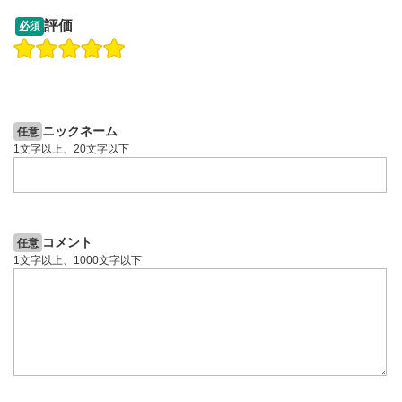
13:33
14:57
評価
必須
操作説明動画
投資情報動画
操作説明動画
2ヶ月前
6日前
投資情報動画
ニックネーム
任意
1文字以上、20文字以下
コメント
任意
1文字以上、1000文字以下