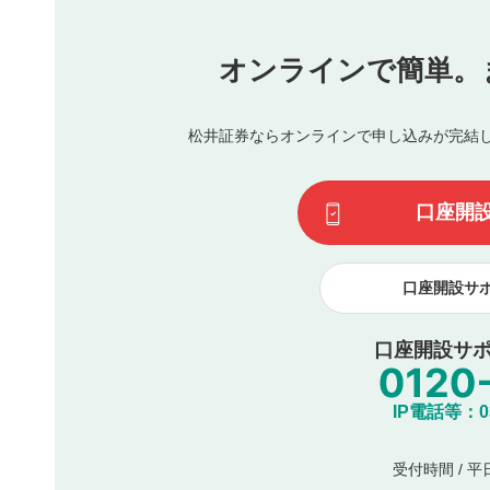
他者への誹謗中傷や差別的表現投稿
公序良俗に反する内容の投稿
氏名、住所、電話番号など個人を特定できる情報の
オンラインで簡単。
閉
他のサイトへの誘導や営利目的、広告・宣伝を目的
他者の権利（商標、著作権、その他の知的財産権）
同一内容の多重投稿
松井証券ならオンラインで申し込みが完結
その他当社が不適切と判断した投稿
一度投稿した評価およびコメントの変更・削除はできませ
利用者は、利用者が投稿したコメントの著作権およびその
口座開
諾したものとします。また、利用者は、コメントに関する
コメントは、当社サービスの広告・宣伝、利用促進の目的で
口座開設サ
口座開設サポ
IP電話等：03-
受付時間 / 平日 