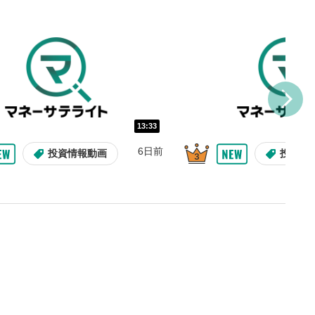
し/10秒送り
を巻き戻し/早送りします。
バー
示しています。再生したい位
クするとその位置から動画が
す。
再生速度の設定
13:33
/再生速度の変更ができます。
6日前
投資情報動画
投資情
整
を上下すると音量が調整でき
表示
面で表示されます。再度クリ
元のサイズに戻ります。
09:12
10:29
2ヶ月前
9日前
投資情報動画
操作説明動画
操作説明動画