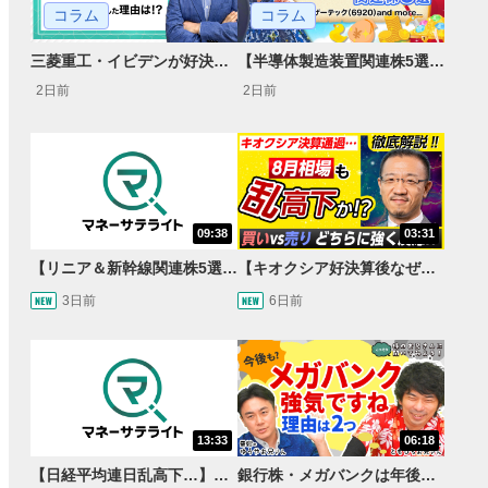
コラム
コラム
【半導体製造装置関連株5選】～円高耐性の強さでも評価！～
三菱重工・イビデンが好決算で急騰した理由とは？｜株価反応と今後の見通し
2日前
2日前
09:38
03:31
【リニア＆新幹線関連株5選】静岡県知事の承認でリニア路線工事進展！北陸新幹線も「小浜・京都ルート」再決定！関連する注目の銘柄は？＜たけぞうNEWS＞
【キオクシア好決算後なぜ乱高下!?】買い材料は自社株買いと株式分割/売りのサインとは…？
3日前
6日前
13:33
06:18
【日経平均連日乱高下…】AI株に異変⁉海外ファンド「大量売却」！AI料金値下げでNECに追い風！NTTも需給改善か＜店内信用残ランキング＞
銀行株・メガバンクは年後半も強いのか〈株のお兄さんにこっそり聞いてみよう！第2話〉