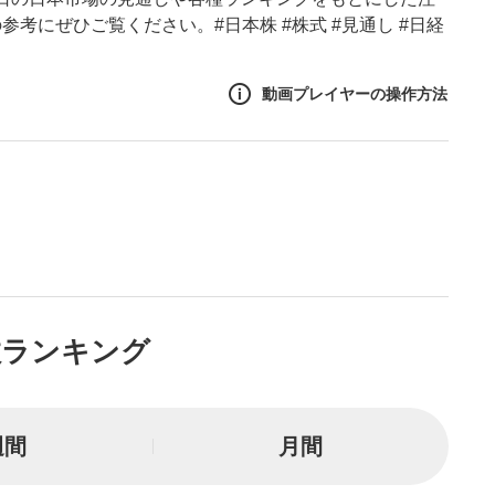
考にぜひご覧ください。#日本株 #株式 #見通し #日経
動画プレイヤーの操作方法
作方法
生エリア
リアをクリックすると、動画
は一時停止します。
ニュー
数ランキング
リアにマウスを乗せると表示
一時停止
週間
月間
または一時停止します。