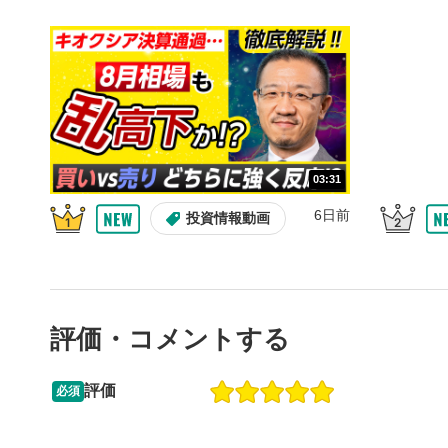
10秒戻
4
10秒、動画
シーク
5
再生位置を
置をクリッ
再生されま
画質/
6
03:31
画質の選択
6日前
投資情報動画
音量調
7
スライダー
ます。
評価・コメントする
全画面
8
動画が全画
ックすると
評価
必須
13:33
14:57
2ヶ月前
操作説明動画
6日前