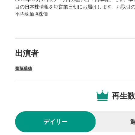
目の日本株情報を毎営業日朝にお届けします。お取引の参
平均株価 #株価
動画プレイヤーの操
出演者
動画再
1
齋藤瑞穂
動画再生エ
を再生また
操作メ
2
再生
動画再生エ
されます。
再生/
3
デイリー
動画を再生