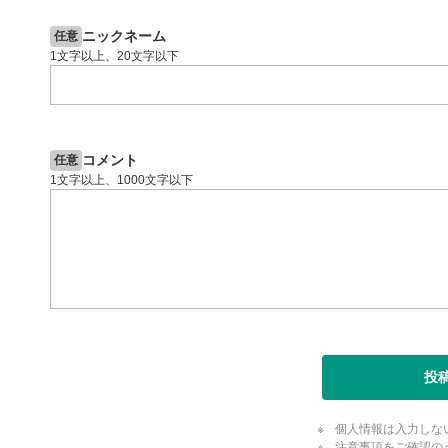
投資情報動画
閉じる
ニックネーム
任意
1文字以上、20文字以下
コメント
任意
1文字以上、1000文字以下
投
個人情報は入力しな
注意事項をご確認の