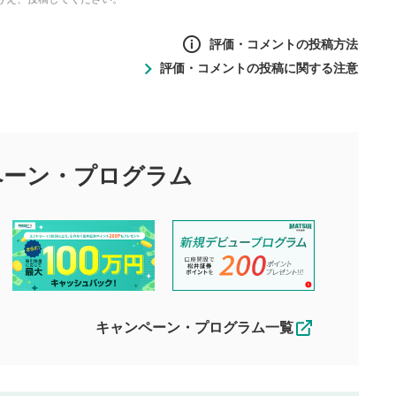
評価・コメントの投稿方法
評価・コメントの投稿に関する注意
ントの投稿方法
の
投稿に関する注意
目的として、各動画コンテンツに、評価およびコメントの投稿が
評価・コメントエリア
1
び投稿を行うものとしてください。
ペーン・
プログラム
星を押下すると1～5段階で評価できま
ちしております。
す。
す。
投稿するボタン
2
ん。当社は利用者より投稿された内容について一切の責任を負い
ださい。
星で評価をすると投稿できます。（お名
ルによって生じた損害に対して一切の責任を負いません。
前とコメントの入力は任意です）（※コメ
す。掲載されるまでに日数がかかる場合や掲載されない場合があ
ントは承認制です）
えできません。各動画コンテンツへの掲載をもって結果のご連絡
キャンペーン・プログラム一覧
動画の評価
3
合わせる場合がございます。
この動画の平均評価が表示されます。
（最大評価は5.0です）