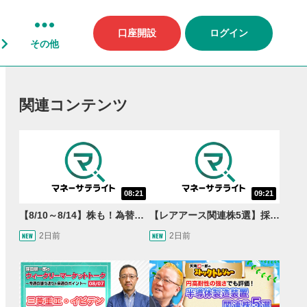
口座開設
ログイン
その他
関連コンテンツ
08:21
09:21
【8/10～8/14】株も！為替も！サクッと！来週のマーケット見通し＜Next View＞
【レアアース関連株5選】採泥開始！国産化を目指すレアアースで注目の銘柄は？＜たけぞうNEWS＞
2日前
2日前