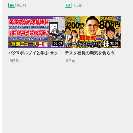
6日前
7日前
05:09
32:02
パグ&ボルゾイと学ぶ サクッとマーケット解説#111
テスタ校長の覇気を食らう！ガクテンソク奥田 松井証券 ～テスタの魔法株学校Part3～ #3
9日前
9日前