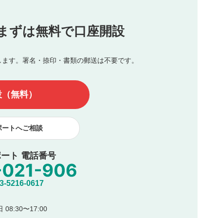
投稿
まずは無料で口座開設
じる
とした投稿
を侵害するような投稿
します。署名・捺印・書類の郵送は不要です。
んので、内容をご確認のうえ投稿してください。
他の著作権法上の全権利を当社に対して無償で利用することを承
設（無料）
著作者人格権を行使しないことに同意します。利用者が投稿した
、印刷物・WEBサイト・SNS等に掲載することがあります。
ポートへご相談
ート 電話番号
5216-0617
08:30〜17:00