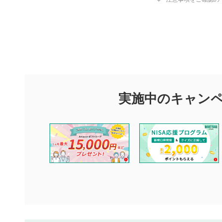
評価・コメ
評価・コメント
マネーサテライトでは利用者同士の情報交換・情報収集などを
できます。利用者は以下の注意事項をご理解のうえ、閲覧およ
実施中のキャン
他の利用者が動画を視聴される際の参考になるコメントをお待
なお、投稿をもって、本注意事項に同意されたものとみなしま
コメントの内容は、当社の公式な見解や意見ではありませ
ません。利用者ご自身の責任で閲覧および投稿を行ってく
当社は、利用者同士、もしくは利用者と第三者間のトラブ
評価およびコメントは当社にて審査のうえ、掲載となりま
ります。また、審査結果および結果の理由についてはお答
といたします。ご了承ください。
下記の項目に該当すると判断された投稿内容は、掲載を見
本動画コンテンツとは無関係の内容の投稿