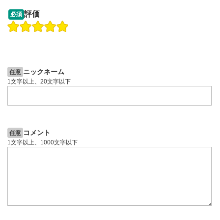
13:33
14:57
評価
必須
操作説明動画
投資情報動画
操作説明動画
2ヶ月前
6日前
投資情報動画
ニックネーム
任意
1文字以上、20文字以下
コメント
任意
1文字以上、1000文字以下