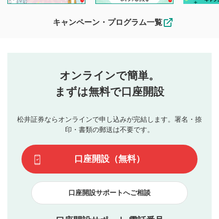
待ちしております。
なお、投稿をもって、本注意事項に同意されたものとみなし
キャンペーン・プログラム一覧
ます。
コメントの内容は、当社の公式な見解や意見ではありま
評価・コメントエリア
1
せん。当社は利用者より投稿された内容について一切の責
星を押下すると1～5段階で評価できます。
任を負いません。利用者ご自身の責任で閲覧および投稿を
オンラインで簡単。
行ってください。
投稿するボタン
2
当社は、利用者同士、もしくは利用者と第三者間のトラ
まずは無料で口座開設
星で評価をすると投稿できます。（お名前とコメント
ブルによって生じた損害に対して一切の責任を負いませ
の入力は任意です）（※コメントは承認制です）
ん。
評価およびコメントは当社にて審査のうえ、掲載となり
松井証券ならオンラインで申し込みが完結します。署名・捺
動画の評価
3
ます。掲載されるまでに日数がかかる場合や掲載されない
印・書類の郵送は不要です。
場合があります。また、審査結果および結果の理由につい
この動画の平均評価が表示されます。（最大評価は5.0
てはお答えできません。各動画コンテンツへの掲載をもっ
です）
口座開設（無料）
て結果のご連絡といたします。ご了承ください。
下記の項目に該当すると判断された投稿内容は、掲載を
見合わせる場合がございます。
口座開設サポートへご相談
本動画コンテンツとは無関係の内容の投稿
他者への誹謗中傷や差別的表現投稿
公序良俗に反する内容の投稿