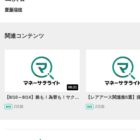
齋藤瑞穂
関連コンテンツ
動画再生エリア
1
08:21
動画再生エリアをクリックすると、動画を再生または
一時停止します。
【8/10～8/14】株も！為替も！サクッと！来週のマーケット見通し＜Next View＞
2日前
2日前
操作メニュー
2
動画再生エリアにマウスを乗せると表示されます。
再生/一時停止
3
動画を再生または一時停止します。