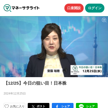
口座開設
ログイン
【12/25】今日の狙い目！日本株
2024年12月25日
お気に入り
ポスト
シェア
シェア
facebook
LINE