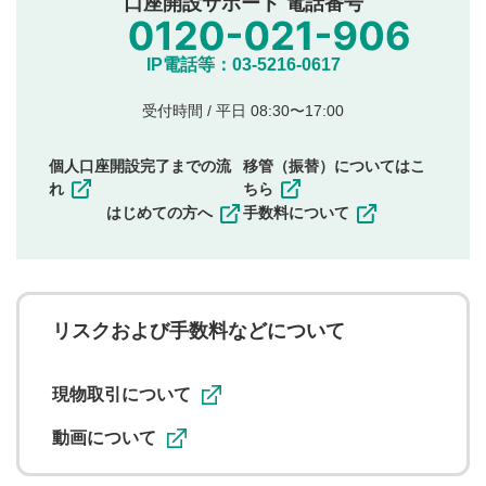
口座開設サポート 電話番号
氏名、住所、電話番号など個人を特定できる情報の
投稿
他のサイトへの誘導や営利目的、広告・宣伝を目
IP電話等：03-5216-0617
的とした投稿
他者の権利（商標、著作権、その他の知的財産
受付時間 / 平日 08:30〜17:00
権）を侵害するような投稿
同一内容の多重投稿
個人口座開設完了までの流
移管（振替）についてはこ
その他当社が不適切と判断した投稿
れ
ちら
一度投稿した評価およびコメントの変更・削除はできま
はじめての方へ
手数料について
せんので、内容をご確認のうえ投稿してください。
利用者は、利用者が投稿したコメントの著作権およびそ
の他の著作権法上の全権利を当社に対して無償で利用する
ことを承諾したものとします。また、利用者は、コメント
に関する著作者人格権を行使しないことに同意します。利
リスクおよび手数料などについて
用者が投稿したコメントは、当社サービスの広告・宣伝、
利用促進の目的で、印刷物・WEBサイト・SNS等に掲載す
ることがあります。
現物取引について
動画について