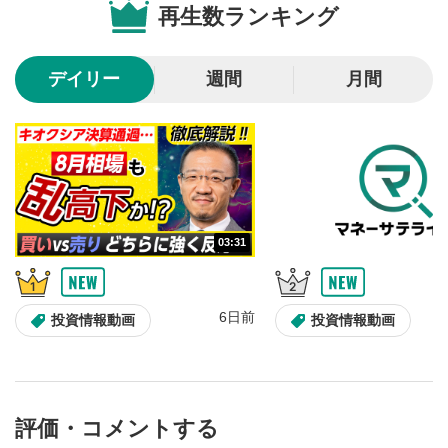
再生数ランキング
10秒戻し/10秒送り
4
10秒、動画を巻き戻し/早送りします。
デイリー
週間
月間
シークバー
5
再生位置を示しています。再生したい位置をクリック
するとその位置から動画が再生されます。
画質/再生速度の設定
6
画質の選択/再生速度の変更ができます。
03:31
音量調整
7
スライダーを上下すると音量が調整できます。
6日前
全画面表示
8
投資情報動画
投資情報動画
動画が全画面で表示されます。再度クリックすると元
のサイズに戻ります。
評価・コメントする