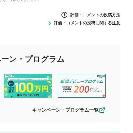
評価・コメントの投稿方法
評価・コメントの投稿に関する注意
ントの投稿方法
の
投稿に関する注意
目的として、各動画コンテンツに、評価およびコメントの投稿が
評価・コメントエリア
1
び投稿を行うものとしてください。
ペーン・
プログラム
星を押下すると1～5段階で評価できま
ちしております。
す。
す。
投稿するボタン
2
ん。当社は利用者より投稿された内容について一切の責任を負い
ださい。
星で評価をすると投稿できます。（お名
ルによって生じた損害に対して一切の責任を負いません。
前とコメントの入力は任意です）（※コメ
す。掲載されるまでに日数がかかる場合や掲載されない場合があ
ントは承認制です）
えできません。各動画コンテンツへの掲載をもって結果のご連絡
キャンペーン・プログラム一覧
動画の評価
3
合わせる場合がございます。
この動画の平均評価が表示されます。
（最大評価は5.0です）