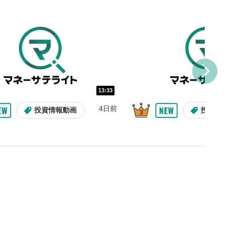
し/10秒送り
を巻き戻し/早送りします。
バー
示しています。再生したい位
クするとその位置から動画が
す。
再生速度の設定
13:33
/再生速度の変更ができます。
4日前
投資情報動画
投資情
整
を上下すると音量が調整でき
表示
面で表示されます。再度クリ
元のサイズに戻ります。
09:12
10:29
2ヶ月前
7日前
投資情報動画
操作説明動画
操作説明動画