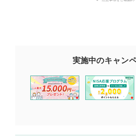
評価・コメ
評価・コメント
マネーサテライトでは利用者同士の情報交換・情報収集などを
できます。利用者は以下の注意事項をご理解のうえ、閲覧およ
実施中のキャン
他の利用者が動画を視聴される際の参考になるコメントをお待
なお、投稿をもって、本注意事項に同意されたものとみなしま
コメントの内容は、当社の公式な見解や意見ではありませ
ません。利用者ご自身の責任で閲覧および投稿を行ってく
当社は、利用者同士、もしくは利用者と第三者間のトラブ
評価およびコメントは当社にて審査のうえ、掲載となりま
ります。また、審査結果および結果の理由についてはお答
といたします。ご了承ください。
下記の項目に該当すると判断された投稿内容は、掲載を見
本動画コンテンツとは無関係の内容の投稿