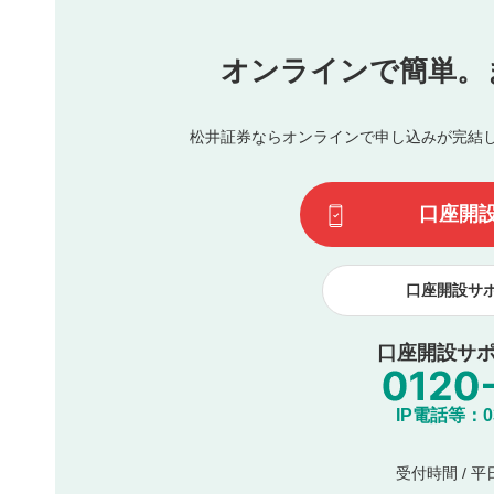
他者への誹謗中傷や差別的表現投稿
公序良俗に反する内容の投稿
氏名、住所、電話番号など個人を特定できる情報の
オンラインで簡単。
閉
他のサイトへの誘導や営利目的、広告・宣伝を目的
他者の権利（商標、著作権、その他の知的財産権）
同一内容の多重投稿
松井証券ならオンラインで申し込みが完結
その他当社が不適切と判断した投稿
一度投稿した評価およびコメントの変更・削除はできませ
利用者は、利用者が投稿したコメントの著作権およびその
口座開
諾したものとします。また、利用者は、コメントに関する
コメントは、当社サービスの広告・宣伝、利用促進の目的で
口座開設サ
口座開設サポ
IP電話等：03-
受付時間 / 平日 