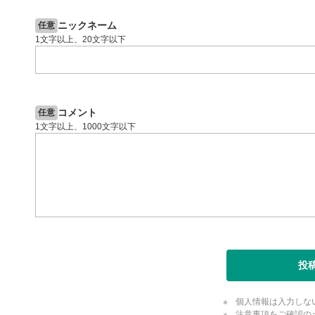
投資情報動画
閉じる
ニックネーム
任意
1文字以上、20文字以下
コメント
任意
1文字以上、1000文字以下
投
個人情報は入力しな
注意事項をご確認の