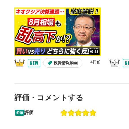
10秒戻
4
10秒、動画
シーク
5
再生位置を
置をクリッ
再生されま
画質/
6
03:31
画質の選択
4日前
投資情報動画
音量調
7
スライダー
ます。
評価・コメントする
全画面
8
動画が全画
ックすると
評価
必須
13:33
14:57
2ヶ月前
操作説明動画
4日前