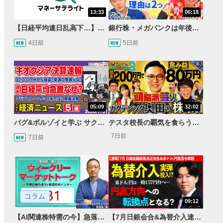
13:33
06:18
【日経平均連日乱高下…】AI株に異変⁉海外ファンド「大量売却」！AI料金値下げでNECに追い風！NTTも需給改善か＜店内信用残ランキング＞
銀行株・メガバンクは年後半も強いのか〈株のお兄さんにこっそり聞いてみよう！第2話〉
4日前
5日前
05:09
32:02
パグ&ボルゾイと学ぶ サクッとマーケット解説#111
テスタ校長の覇気を食らう！ガクテンソク奥田 松井証券 ～テスタの魔法株学校Part3～ #3
7日前
7日前
コラム
09:12
【AI関連株特需の今】急落局面と決算による急騰、31日の急反発
【7月日銀会合&為替介入速報】一時 米ドル/円157円台へ…円高方向への転換点となるか＜速報・展望＞