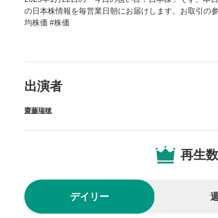
の日本株情報を毎営業日朝にお届けします。お取引の参考
均株価 #株価
動画プレイヤーの操
出演者
動画再
1
齋藤瑞穂
動画再生エ
を再生また
操作メ
2
再生
動画再生エ
されます。
再生/
3
デイリー
動画を再生