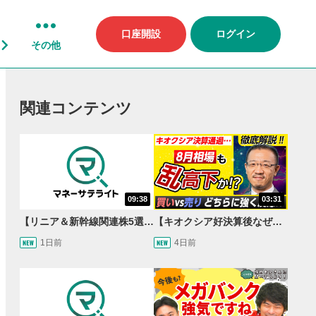
口座開設
ログイン
その他
関連コンテンツ
09:38
03:31
【リニア＆新幹線関連株5選】静岡県知事の承認でリニア路線工事進展！北陸新幹線も「小浜・京都ルート」再決定！関連する注目の銘柄は？＜たけぞうNEWS＞
【キオクシア好決算後なぜ乱高下!?】買い材料は自社株買いと株式分割/売りのサインとは…？
1日前
4日前