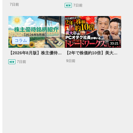
7日前
7日前
コラム
33:21
【2026年8月版】株主優待銘柄紹介
【2年で株価約10倍】美大卒の元バンドマン社長が率いるビル・ゲイツも驚いたトレードワークスとは【Presented by トレードワークス】
9日前
7日前