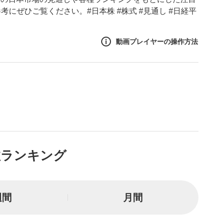
にぜひご覧ください。#日本株 #株式 #見通し #日経平
動画プレイヤーの操作方法
作方法
生エリア
リアをクリックすると、動画
は一時停止します。
ニュー
数ランキング
リアにマウスを乗せると表示
一時停止
週間
月間
または一時停止します。