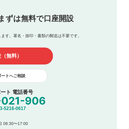
投稿
まずは無料で口座開設
じる
とした投稿
を侵害するような投稿
します。署名・捺印・書類の郵送は不要です。
んので、内容をご確認のうえ投稿してください。
他の著作権法上の全権利を当社に対して無償で利用することを承
設（無料）
著作者人格権を行使しないことに同意します。利用者が投稿した
、印刷物・WEBサイト・SNS等に掲載することがあります。
ポートへご相談
ート 電話番号
5216-0617
08:30〜17:00