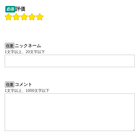
13:33
14:57
評価
必須
操作説明動画
投資情報動画
操作説明動画
2ヶ月前
5日前
投資情報動画
ニックネーム
任意
1文字以上、20文字以下
コメント
任意
1文字以上、1000文字以下