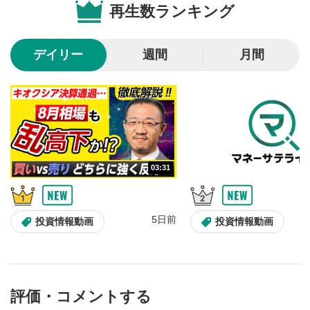
再生数ランキング
10秒戻し/10秒送り
4
10秒、動画を巻き戻し/早送りします。
デイリー
週間
月間
シークバー
5
再生位置を示しています。再生したい位置をクリック
するとその位置から動画が再生されます。
画質/再生速度の設定
6
画質の選択/再生速度の変更ができます。
03:31
音量調整
7
スライダーを上下すると音量が調整できます。
5日前
全画面表示
8
投資情報動画
投資情報動画
動画が全画面で表示されます。再度クリックすると元
のサイズに戻ります。
評価・コメントする