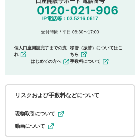
口座開設サポート 電話番号
氏名、住所、電話番号など個人を特定できる情報の
投稿
他のサイトへの誘導や営利目的、広告・宣伝を目
IP電話等：03-5216-0617
的とした投稿
他者の権利（商標、著作権、その他の知的財産
受付時間 / 平日 08:30〜17:00
権）を侵害するような投稿
同一内容の多重投稿
個人口座開設完了までの流
移管（振替）についてはこ
その他当社が不適切と判断した投稿
れ
ちら
一度投稿した評価およびコメントの変更・削除はできま
はじめての方へ
手数料について
せんので、内容をご確認のうえ投稿してください。
利用者は、利用者が投稿したコメントの著作権およびそ
の他の著作権法上の全権利を当社に対して無償で利用する
ことを承諾したものとします。また、利用者は、コメント
に関する著作者人格権を行使しないことに同意します。利
リスクおよび手数料などについて
用者が投稿したコメントは、当社サービスの広告・宣伝、
利用促進の目的で、印刷物・WEBサイト・SNS等に掲載す
ることがあります。
現物取引について
動画について