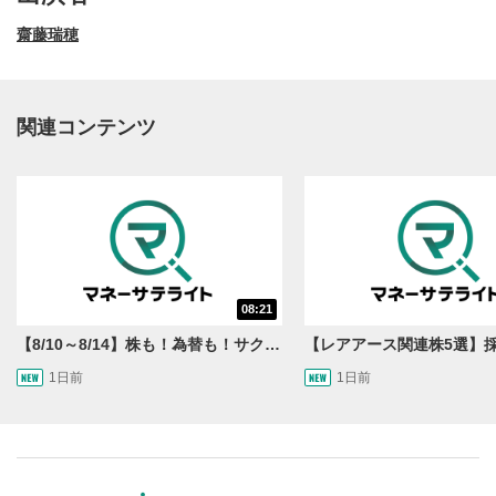
齋藤瑞穂
関連コンテンツ
動画再生エリア
1
08:21
動画再生エリアをクリックすると、動画を再生または
一時停止します。
【8/10～8/14】株も！為替も！サクッと！来週のマーケット見通し＜Next View＞
1日前
1日前
操作メニュー
2
動画再生エリアにマウスを乗せると表示されます。
再生/一時停止
3
動画を再生または一時停止します。