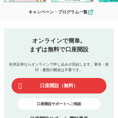
待ちしております。
なお、投稿をもって、本注意事項に同意されたものとみなし
キャンペーン・プログラム一覧
ます。
コメントの内容は、当社の公式な見解や意見ではありま
評価・コメントエリア
1
せん。当社は利用者より投稿された内容について一切の責
星を押下すると1～5段階で評価できます。
任を負いません。利用者ご自身の責任で閲覧および投稿を
オンラインで簡単。
行ってください。
投稿するボタン
2
当社は、利用者同士、もしくは利用者と第三者間のトラ
まずは無料で口座開設
星で評価をすると投稿できます。（お名前とコメント
ブルによって生じた損害に対して一切の責任を負いませ
の入力は任意です）（※コメントは承認制です）
ん。
評価およびコメントは当社にて審査のうえ、掲載となり
松井証券ならオンラインで申し込みが完結します。署名・捺
動画の評価
3
ます。掲載されるまでに日数がかかる場合や掲載されない
印・書類の郵送は不要です。
場合があります。また、審査結果および結果の理由につい
この動画の平均評価が表示されます。（最大評価は5.0
てはお答えできません。各動画コンテンツへの掲載をもっ
です）
口座開設（無料）
て結果のご連絡といたします。ご了承ください。
下記の項目に該当すると判断された投稿内容は、掲載を
見合わせる場合がございます。
口座開設サポートへご相談
本動画コンテンツとは無関係の内容の投稿
他者への誹謗中傷や差別的表現投稿
公序良俗に反する内容の投稿