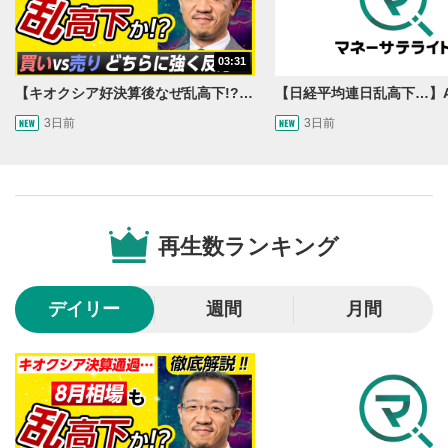
ゲーム(任天堂・ソニー)は部材(DRAM/フラッシュ等)高
するとその位置から動画が再生されます。
で、Switch2の値上げがあるかが焦点。商社は資源高の影
画質/再生速度の設定
響と株主還元、防衛は受注残、自動車は関税や為替(円安)
6
03:31
と値上げで吸収できているかが見どころです。
画質の選択/再生速度の変更ができます。
【キオクシア好決算後なぜ乱高下!?】買い材料は自社株買いと株式分割/売りのサインとは…？
音量調整
3日前
3日前
7
スライダーを上下すると音量が調整できます。
3. AI関連は電線と投資先がカギ
全画面表示
8
電線(住友電工など)は、AIデータセンター需要の追い風が
動画が全画面で表示されます。再度クリックすると元
どの程度業績に好影響を与えるか、業績が市場予想を上回
再生数ランキング
のサイズに戻ります。
るかに注目。ソフトバンクGはOpenAIやアームなど投資先
の動きが業績に影響しやすく、会社の見解がポイントで
す。
デイリー
週間
月間