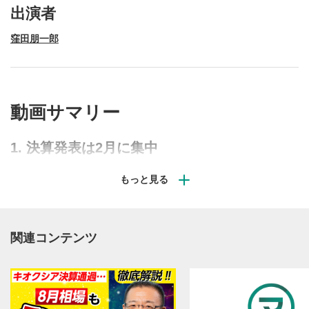
出演者
窪田朋一郎
動画再生エリア
1
動画サマリー
動画再生エリアをクリックすると、動画を再生または
一時停止します。
1. 決算発表は2月に集中
操作メニュー
2
動画再生エリアにマウスを乗せると表示されます。
2月3日〜13日には特に決算発表が集中します。保有銘柄
がある人は「いつ発表か」を先に押さえておくのが重要で
再生/一時停止
3
す。
動画を再生または一時停止します。
関連コンテンツ
10秒戻し/10秒送り
4
2. 注目テーマは「価格転嫁」と「需要の追い
10秒、動画を巻き戻し/早送りします。
風」
シークバー
5
再生位置を示しています。再生したい位置をクリック