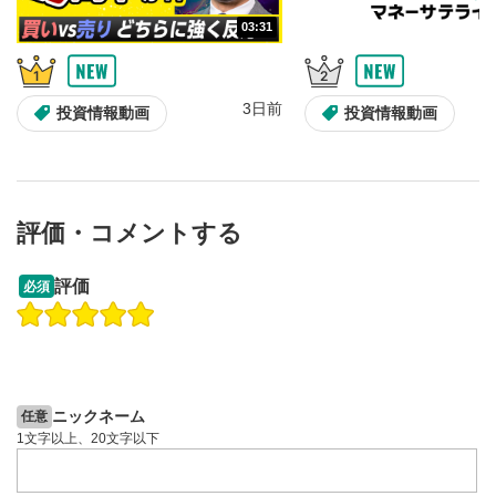
03:31
3日前
投資情報動画
投資情報動画
評価・コメントする
09:12
14:57
評価
必須
操作説明動画
操作説明動画
2ヶ月前
6日前
投資情報動画
投資情報動画
ニックネーム
任意
1文字以上、20文字以下