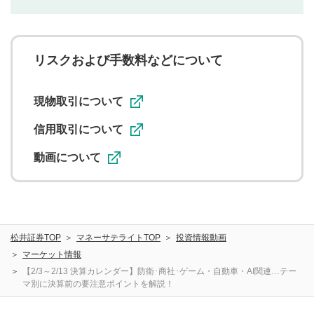
利用者は、利用者が投稿したコメントの著作権およびそ
の他の著作権法上の全権利を当社に対して無償で利用する
ことを承諾したものとします。また、利用者は、コメント
に関する著作者人格権を行使しないことに同意します。利
リスクおよび手数料などについて
用者が投稿したコメントは、当社サービスの広告・宣伝、
利用促進の目的で、印刷物・WEBサイト・SNS等に掲載す
ることがあります。
現物取引について
信用取引について
動画について
松井証券TOP
マネーサテライトTOP
投資情報動画
マーケット情報
【2/3～2/13 決算カレンダー】防衛･商社･ゲーム・自動車・AI関連…テー
マ別に決算前の要注意ポイントを解説！