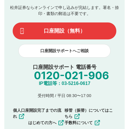
の入力は任意です）（※コメントは承認制です）
ん。
評価およびコメントは当社にて審査のうえ、掲載となり
松井証券ならオンラインで申し込みが完結します。署名・捺
動画の評価
3
ます。掲載されるまでに日数がかかる場合や掲載されない
印・書類の郵送は不要です。
場合があります。また、審査結果および結果の理由につい
この動画の平均評価が表示されます。（最大評価は5.0
てはお答えできません。各動画コンテンツへの掲載をもっ
です）
口座開設（無料）
て結果のご連絡といたします。ご了承ください。
下記の項目に該当すると判断された投稿内容は、掲載を
見合わせる場合がございます。
口座開設サポートへご相談
本動画コンテンツとは無関係の内容の投稿
他者への誹謗中傷や差別的表現投稿
公序良俗に反する内容の投稿
口座開設サポート 電話番号
氏名、住所、電話番号など個人を特定できる情報の
投稿
他のサイトへの誘導や営利目的、広告・宣伝を目
IP電話等：03-5216-0617
的とした投稿
他者の権利（商標、著作権、その他の知的財産
受付時間 / 平日 08:30〜17:00
権）を侵害するような投稿
同一内容の多重投稿
個人口座開設完了までの流
移管（振替）についてはこ
その他当社が不適切と判断した投稿
れ
ちら
一度投稿した評価およびコメントの変更・削除はできま
はじめての方へ
手数料について
せんので、内容をご確認のうえ投稿してください。