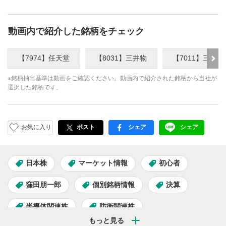
動画内で紹介した銘柄をチェック
【7974】任天堂
【8031】三井物
【7011】三菱重
※銘柄抽出基準は動画をご確認ください。動画内で紹介された銘柄から当社が
選択した銘柄です。
お気に入り
ポスト
シェア
シェア
facebook
LINE
日本株
マーケット情報
初心者
窪田朋一郎
個別銘柄情報
決算
半導体関連株
防衛関連株