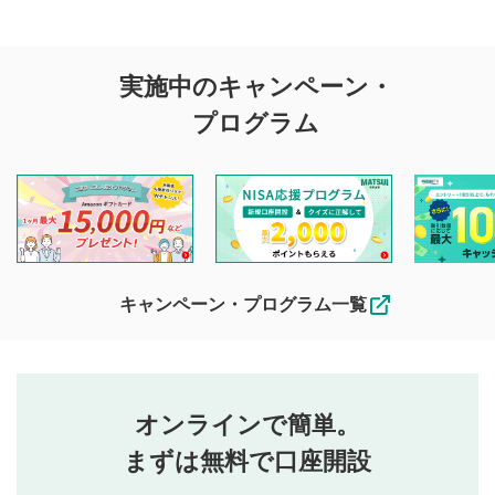
評価・コメントの
実施中のキャンペーン・
投稿に関する注意
プログラム
マネーサテライトでは利用者同士の情報交換・情報収集など
を目的として、各動画コンテンツに、評価およびコメントの
投稿ができます。利用者は以下の注意事項をご理解のうえ、
閲覧および投稿を行うものとしてください。
他の利用者が動画を視聴される際の参考になるコメントをお
待ちしております。
なお、投稿をもって、本注意事項に同意されたものとみなし
キャンペーン・プログラム一覧
ます。
コメントの内容は、当社の公式な見解や意見ではありま
評価・コメントエリア
1
せん。当社は利用者より投稿された内容について一切の責
星を押下すると1～5段階で評価できます。
任を負いません。利用者ご自身の責任で閲覧および投稿を
オンラインで簡単。
行ってください。
投稿するボタン
2
当社は、利用者同士、もしくは利用者と第三者間のトラ
まずは無料で口座開設
星で評価をすると投稿できます。（お名前とコメント
ブルによって生じた損害に対して一切の責任を負いませ