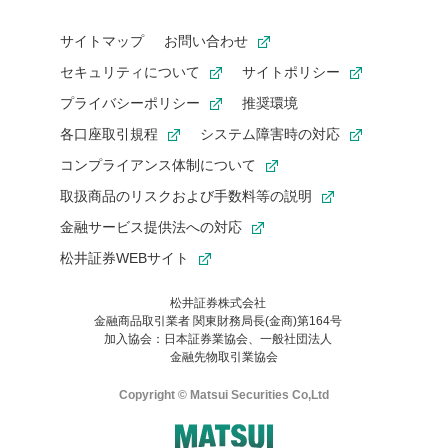
サイトマップ
お問い合わせ
セキュリティについて
サイトポリシー
プライバシーポリシー
推奨環境
各口座取引規程
システム障害時の対応
コンプライアンス体制について
取扱商品のリスクおよび手数料等の説明
金融サービス提供法への対応
松井証券WEBサイト
松井証券株式会社
金融商品取引業者 関東財務局長(金商)第164号
お気に入り機能は松井証券の会員限定の機能です。
加入協会：日本証券業協会、一般社団法人
お気に入り登録いただくと、後からいつでもお気に入りのコンテ
金融先物取引業協会
ンツを一覧でご確認いただけます。
ご利用いただくには口座開設が必要です。
Copyright © Matsui Securities Co,Ltd
すでに松井証券の口座をお持ちでお気に入り登録ができない場合
はご利用の端末で一度ログインしてください。