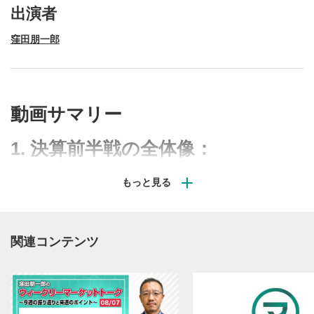
出演者
窪田朋一郎
動画再生エリア
1
動画サマリー
動画再生エリアをクリックすると、動画を再生または
一時停止します。
1. 決算前半戦の全体像：
操作メニュー
2
動画再生エリアにマウスを乗せると表示されます。
4/27〜5/8に決算発表予定の銘柄を中心に紹介。決算発表
の件数自体はGW明けがピークだが、前半にも市場の注目
再生/一時停止
3
度が高い企業が多く、4月末から気を抜けない局面。
動画を再生または一時停止します。
2. 主役はAI×半導体（周辺にも波
関連コンテンツ
10秒戻し/10秒送り
4
及）：
10秒、動画を巻き戻し/早送りします。
シークバー
5
日本株の大テーマであるAIの中核として、半導体製造装
再生位置を示しています。再生したい位置をクリック
置・関連(例：アドバンテスト)が日経平均にも影響大。さ