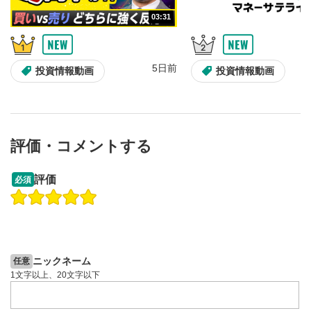
03:31
5日前
投資情報動画
投資情報動画
評価・コメントする
13:33
14:57
評価
必須
操作説明動画
投資情報動画
操作説明動画
2ヶ月前
5日前
投資情報動画
ニックネーム
任意
1文字以上、20文字以下