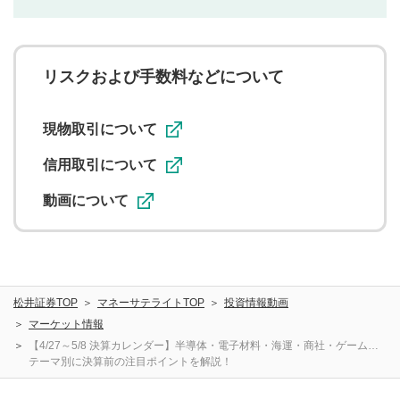
利用者は、利用者が投稿したコメントの著作権およびそ
の他の著作権法上の全権利を当社に対して無償で利用する
ことを承諾したものとします。また、利用者は、コメント
に関する著作者人格権を行使しないことに同意します。利
リスクおよび手数料などについて
用者が投稿したコメントは、当社サービスの広告・宣伝、
利用促進の目的で、印刷物・WEBサイト・SNS等に掲載す
ることがあります。
現物取引について
信用取引について
動画について
松井証券TOP
マネーサテライトTOP
投資情報動画
マーケット情報
【4/27～5/8 決算カレンダー】半導体・電子材料・海運・商社・ゲーム…
テーマ別に決算前の注目ポイントを解説！