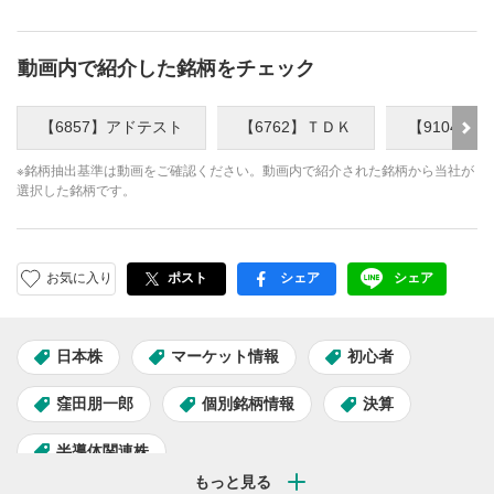
動画内で紹介した銘柄をチェック
【6857】アドテスト
【6762】ＴＤＫ
【9104】
※銘柄抽出基準は動画をご確認ください。動画内で紹介された銘柄から当社が
選択した銘柄です。
お気に入り
ポスト
シェア
シェア
facebook
LINE
日本株
マーケット情報
初心者
窪田朋一郎
個別銘柄情報
決算
半導体関連株