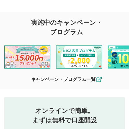
評価・コメントの
実施中のキャンペーン・
投稿に関する注意
プログラム
マネーサテライトでは利用者同士の情報交換・情報収集など
を目的として、各動画コンテンツに、評価およびコメントの
投稿ができます。利用者は以下の注意事項をご理解のうえ、
閲覧および投稿を行うものとしてください。
他の利用者が動画を視聴される際の参考になるコメントをお
待ちしております。
なお、投稿をもって、本注意事項に同意されたものとみなし
キャンペーン・プログラム一覧
ます。
コメントの内容は、当社の公式な見解や意見ではありま
評価・コメントエリア
1
せん。当社は利用者より投稿された内容について一切の責
星を押下すると1～5段階で評価できます。
任を負いません。利用者ご自身の責任で閲覧および投稿を
オンラインで簡単。
行ってください。
投稿するボタン
2
当社は、利用者同士、もしくは利用者と第三者間のトラ
まずは無料で口座開設
星で評価をすると投稿できます。（お名前とコメント
ブルによって生じた損害に対して一切の責任を負いませ