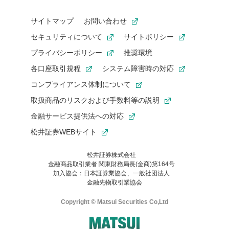
サイトマップ
お問い合わせ
セキュリティについて
サイトポリシー
プライバシーポリシー
推奨環境
各口座取引規程
システム障害時の対応
コンプライアンス体制について
取扱商品のリスクおよび手数料等の説明
金融サービス提供法への対応
松井証券WEBサイト
松井証券株式会社
金融商品取引業者 関東財務局長(金商)第164号
お気に入り機能は松井証券の会員限定の機能です。
加入協会：日本証券業協会、一般社団法人
お気に入り登録いただくと、後からいつでもお気に入りのコンテ
金融先物取引業協会
ンツを一覧でご確認いただけます。
ご利用いただくには口座開設が必要です。
Copyright © Matsui Securities Co,Ltd
すでに松井証券の口座をお持ちでお気に入り登録ができない場合
はご利用の端末で一度ログインしてください。