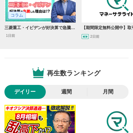
するとその位置から動画が再生されます。
らにデータセンター需要を背景に、TDKなど電子部品も
「AI関連」として再評価され、会社側の見通しが焦点。
コラム
画質/再生速度の設定
6
3. その他注目セクターの確認点：
画質の選択/再生速度の変更ができます。
三菱重工・イビデンが好決算で急騰した理由とは？｜株価反応と今後の見通し
1日前
音量調整
2日前
7
海運(商船三井)は中東情勢で運賃高と原油高コストの綱引
スライダーを上下すると音量が調整できます。
き、配当方針が重要。商社(三菱商事)は資源高の恩恵と株
主還元。味の素はABFフィルム成長と食品側の原材料高対
全画面表示
8
応。任天堂は半導体高によるコスト増と値上げ判断が焦
動画が全画面で表示されます。再度クリックすると元
点。
再生数ランキング
のサイズに戻ります。
※銘柄抽出基準は動画をご確認ください
デイリー
週間
月間