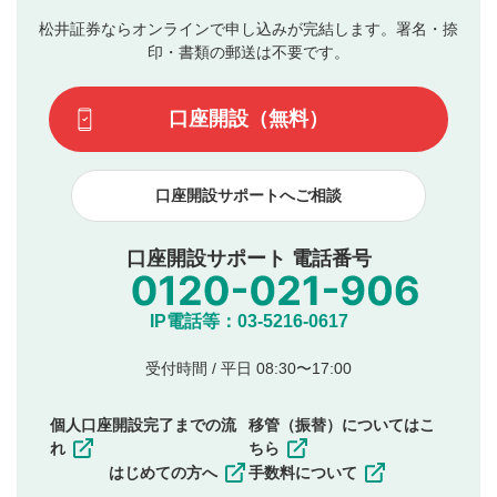
の入力は任意です）（※コメントは承認制です）
ん。
評価およびコメントは当社にて審査のうえ、掲載となり
松井証券ならオンラインで申し込みが完結します。署名・捺
動画の評価
3
ます。掲載されるまでに日数がかかる場合や掲載されない
印・書類の郵送は不要です。
場合があります。また、審査結果および結果の理由につい
この動画の平均評価が表示されます。（最大評価は5.0
てはお答えできません。各動画コンテンツへの掲載をもっ
です）
口座開設（無料）
て結果のご連絡といたします。ご了承ください。
下記の項目に該当すると判断された投稿内容は、掲載を
見合わせる場合がございます。
口座開設サポートへご相談
本動画コンテンツとは無関係の内容の投稿
他者への誹謗中傷や差別的表現投稿
公序良俗に反する内容の投稿
口座開設サポート 電話番号
氏名、住所、電話番号など個人を特定できる情報の
投稿
他のサイトへの誘導や営利目的、広告・宣伝を目
IP電話等：03-5216-0617
的とした投稿
他者の権利（商標、著作権、その他の知的財産
受付時間 / 平日 08:30〜17:00
権）を侵害するような投稿
同一内容の多重投稿
個人口座開設完了までの流
移管（振替）についてはこ
その他当社が不適切と判断した投稿
れ
ちら
一度投稿した評価およびコメントの変更・削除はできま
はじめての方へ
手数料について
せんので、内容をご確認のうえ投稿してください。