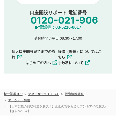
他者への誹謗中傷や差別的表現投稿
公序良俗に反する内容の投稿
口座開設サポート 電話番号
氏名、住所、電話番号など個人を特定できる情報の
投稿
他のサイトへの誘導や営利目的、広告・宣伝を目
IP電話等：03-5216-0617
的とした投稿
他者の権利（商標、著作権、その他の知的財産
受付時間 / 平日 08:30〜17:00
権）を侵害するような投稿
同一内容の多重投稿
個人口座開設完了までの流
移管（振替）についてはこ
その他当社が不適切と判断した投稿
れ
ちら
一度投稿した評価およびコメントの変更・削除はできま
はじめての方へ
手数料について
せんので、内容をご確認のうえ投稿してください。
利用者は、利用者が投稿したコメントの著作権およびそ
の他の著作権法上の全権利を当社に対して無償で利用する
ことを承諾したものとします。また、利用者は、コメント
に関する著作者人格権を行使しないことに同意します。利
松井証券TOP
マネーサテライトTOP
投資情報動画
用者が投稿したコメントは、当社サービスの広告・宣伝、
利用促進の目的で、印刷物・WEBサイト・SNS等に掲載す
マーケット情報
ることがあります。
【日本製鉄の買収報道を解説！】直近の買収報道セブン＆アイの解説も
【森永'sVIEW】