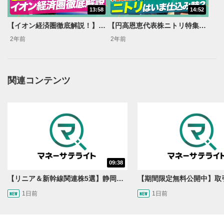
動画タイトルが表示されます。クリックすると
13:58
14:52
YouTubeサイトに移動します。
【イオン経済圏徹底解説！】いまさら聞けない「経済圏」ビジネス【森永'sVIEW】
【円高恩恵代表株ニトリ特集】円安続いても業績を安定させた敏腕経営／他の円高恩恵銘柄もご紹介【森永'sVIEW】
後で見る
2年前
2年前
3
クリックするとYouTubeの「後で見る」の再生リスト
に追加されます。
スマートフォンで視聴の場合は動画再生エリア右上のメニュ
関連コンテンツ
ー内にあります。
共有
4
SNSやメールなどで動画を共有・シェアすることがで
きます。
スマートフォンで視聴の場合は動画再生エリア右上のメニュ
ー内にあります。
シークバー
09:38
5
再生位置を示しています。再生したい位置をクリック
【リニア＆新幹線関連株5選】静岡県知事の承認でリニア路線工事進展！北陸新幹線も「小浜・京都ルート」再決定！関連する注目の銘柄は？＜たけぞうNEWS＞
するとその位置から動画が再生されます。
1日前
1日前
再生ボタン
6
動画が再生または一時停止します。