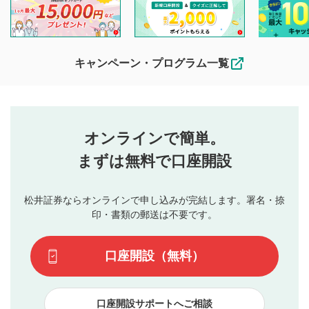
閲覧および投稿を行うものとしてください。
他の利用者が動画を視聴される際の参考になるコメントをお
待ちしております。
なお、投稿をもって、本注意事項に同意されたものとみなし
キャンペーン・プログラム一覧
ます。
コメントの内容は、当社の公式な見解や意見ではありま
評価・コメントエリア
1
せん。当社は利用者より投稿された内容について一切の責
星を押下すると1～5段階で評価できます。
任を負いません。利用者ご自身の責任で閲覧および投稿を
オンラインで簡単。
行ってください。
投稿するボタン
2
当社は、利用者同士、もしくは利用者と第三者間のトラ
まずは無料で口座開設
星で評価をすると投稿できます。（お名前とコメント
ブルによって生じた損害に対して一切の責任を負いませ
の入力は任意です）（※コメントは承認制です）
ん。
評価およびコメントは当社にて審査のうえ、掲載となり
松井証券ならオンラインで申し込みが完結します。署名・捺
動画の評価
3
ます。掲載されるまでに日数がかかる場合や掲載されない
印・書類の郵送は不要です。
場合があります。また、審査結果および結果の理由につい
この動画の平均評価が表示されます。（最大評価は5.0
てはお答えできません。各動画コンテンツへの掲載をもっ
です）
口座開設（無料）
て結果のご連絡といたします。ご了承ください。
下記の項目に該当すると判断された投稿内容は、掲載を
見合わせる場合がございます。
口座開設サポートへご相談
本動画コンテンツとは無関係の内容の投稿