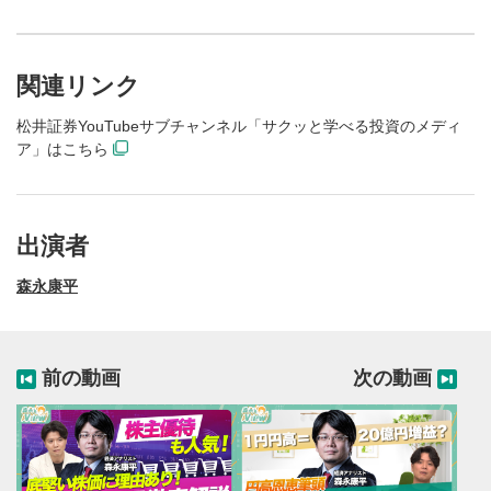
関連リンク
松井証券YouTubeサブチャンネル「サクッと学べる投資のメディ
ア」はこちら
出演者
森永康平
前の動画
次の動画
動画再生エリア
1
動画再生エリアをクリックすると、動画を再生または
一時停止します。
動画タイトル
2