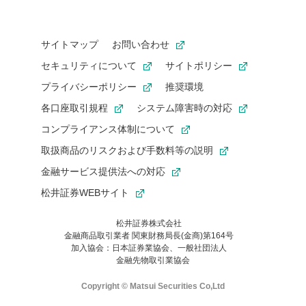
サイトマップ
お問い合わせ
セキュリティについて
サイトポリシー
プライバシーポリシー
推奨環境
各口座取引規程
システム障害時の対応
コンプライアンス体制について
取扱商品のリスクおよび手数料等の説明
金融サービス提供法への対応
松井証券WEBサイト
松井証券株式会社
金融商品取引業者 関東財務局長(金商)第164号
お気に入り機能は松井証券の会員限定の機能です。
加入協会：日本証券業協会、一般社団法人
お気に入り登録いただくと、後からいつでもお気に入りのコンテ
金融先物取引業協会
ンツを一覧でご確認いただけます。
ご利用いただくには口座開設が必要です。
Copyright © Matsui Securities Co,Ltd
すでに松井証券の口座をお持ちでお気に入り登録ができない場合