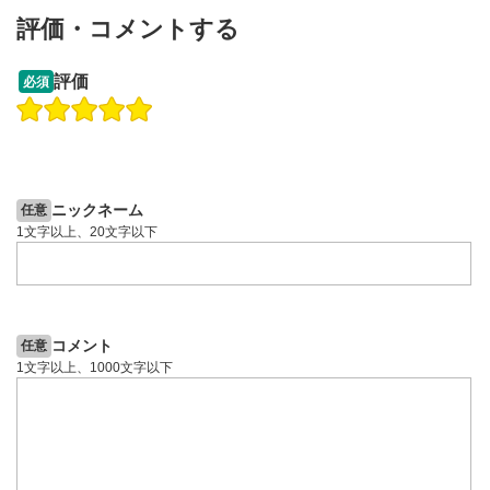
動画が全画面で表示されます。再度クリックすると元
評価・コメントする
のサイズに戻ります。
13:33
14:57
評価
必須
操作説明動画
投資情報動画
操作説明動画
2ヶ月前
4日前
投資情報動画
ニックネーム
任意
1文字以上、20文字以下
コメント
任意
1文字以上、1000文字以下