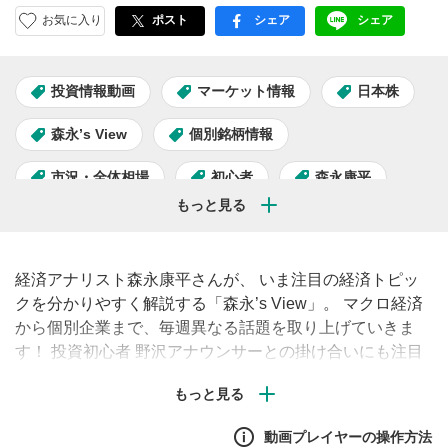
お気に入り
ポスト
シェア
シェア
facebook
LINE
投資情報動画
マーケット情報
日本株
森永’s View
個別銘柄情報
市況・全体相場
初心者
森永康平
株主優待
経済アナリスト森永康平さんが、 いま注目の経済トピッ
クを分かりやすく解説する「森永’s View」。 マクロ経済
から個別企業まで、毎週異なる話題を取り上げていきま
す！ 投資初心者 野沢アナウンサーとの掛け合いにも注目
です。
動画プレイヤーの操作方法