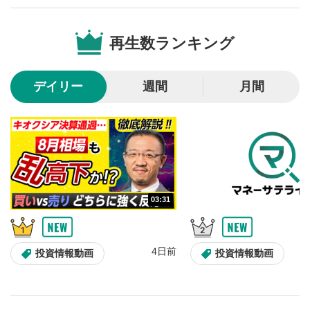
音量調整
7
再生数ランキング
スライダーを上下すると音量が調整できます。
スマートフォンで視聴の場合は端末の音量調節ボタンを利用
してください。
デイリー
週間
月間
字幕設定
8
クリックすると字幕を付けることができます。
字幕は自動生成です。
スマートフォンで視聴の場合は画面右下の設定(歯車マーク)
より選択できます。
再生速度/画質の設定
9
画質の選択/再生速度の変更ができます。
03:31
スマートフォンで視聴の場合は画面右下の設定(歯車マーク)
より選択できます。
YouTubeリンク
10
4日前
投資情報動画
投資情報動画
クリックするとYouTubeサイトに移動します。
全画面表示
11