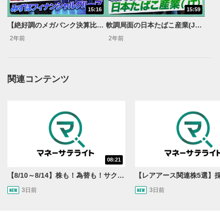
動画タイトルが表示されます。クリックすると
15:16
15:59
YouTubeサイトに移動します。
【絶好調のメガバンク決算比較！】米トランプ大統領・日銀利上げなどの影響は？【森永'sVIEW】
軟調局面の日本たばこ産業(JT)は買い？高配当を維持できる理由【森永’sVIEW】
後で見る
2年前
2年前
3
クリックするとYouTubeの「後で見る」の再生リスト
に追加されます。
スマートフォンで視聴の場合は動画再生エリア右上のメニュ
関連コンテンツ
ー内にあります。
共有
4
SNSやメールなどで動画を共有・シェアすることがで
きます。
スマートフォンで視聴の場合は動画再生エリア右上のメニュ
ー内にあります。
シークバー
08:21
5
再生位置を示しています。再生したい位置をクリック
【8/10～8/14】株も！為替も！サクッと！来週のマーケット見通し＜Next View＞
するとその位置から動画が再生されます。
3日前
3日前
再生ボタン
6
動画が再生または一時停止します。