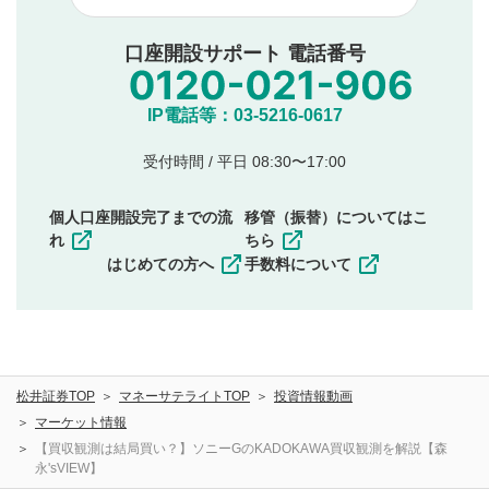
他者への誹謗中傷や差別的表現投稿
公序良俗に反する内容の投稿
口座開設サポート 電話番号
氏名、住所、電話番号など個人を特定できる情報の
投稿
他のサイトへの誘導や営利目的、広告・宣伝を目
IP電話等：03-5216-0617
的とした投稿
他者の権利（商標、著作権、その他の知的財産
受付時間 / 平日 08:30〜17:00
権）を侵害するような投稿
同一内容の多重投稿
個人口座開設完了までの流
移管（振替）についてはこ
その他当社が不適切と判断した投稿
れ
ちら
一度投稿した評価およびコメントの変更・削除はできま
はじめての方へ
手数料について
せんので、内容をご確認のうえ投稿してください。
利用者は、利用者が投稿したコメントの著作権およびそ
の他の著作権法上の全権利を当社に対して無償で利用する
ことを承諾したものとします。また、利用者は、コメント
に関する著作者人格権を行使しないことに同意します。利
松井証券TOP
マネーサテライトTOP
投資情報動画
用者が投稿したコメントは、当社サービスの広告・宣伝、
利用促進の目的で、印刷物・WEBサイト・SNS等に掲載す
マーケット情報
ることがあります。
【買収観測は結局買い？】ソニーGのKADOKAWA買収観測を解説【森
永'sVIEW】