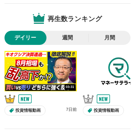
音量調整
7
再生数ランキング
スライダーを上下すると音量が調整できます。
スマートフォンで視聴の場合は端末の音量調節ボタンを利用
してください。
デイリー
週間
月間
字幕設定
8
クリックすると字幕を付けることができます。
字幕は自動生成です。
スマートフォンで視聴の場合は画面右下の設定(歯車マーク)
より選択できます。
再生速度/画質の設定
9
画質の選択/再生速度の変更ができます。
03:31
スマートフォンで視聴の場合は画面右下の設定(歯車マーク)
より選択できます。
YouTubeリンク
10
7日前
投資情報動画
投資情報動画
クリックするとYouTubeサイトに移動します。
全画面表示
11