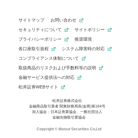
サイトマップ
お問い合わせ
セキュリティについて
サイトポリシー
プライバシーポリシー
推奨環境
各口座取引規程
システム障害時の対応
コンプライアンス体制について
取扱商品のリスクおよび手数料等の説明
金融サービス提供法への対応
松井証券WEBサイト
松井証券株式会社
金融商品取引業者 関東財務局長(金商)第164号
お気に入り機能は松井証券の会員限定の機能です。
加入協会：日本証券業協会、一般社団法人
お気に入り登録いただくと、後からいつでもお気に入りのコンテ
金融先物取引業協会
ンツを一覧でご確認いただけます。
ご利用いただくには口座開設が必要です。
Copyright © Matsui Securities Co,Ltd
すでに松井証券の口座をお持ちでお気に入り登録ができない場合