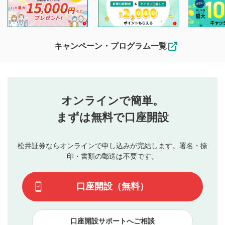
閲覧および投稿を行うものとしてください。
他の利用者が動画を視聴される際の参考になるコメントをお
待ちしております。
なお、投稿をもって、本注意事項に同意されたものとみなし
キャンペーン・プログラム一覧
ます。
コメントの内容は、当社の公式な見解や意見ではありま
評価・コメントエリア
1
せん。当社は利用者より投稿された内容について一切の責
星を押下すると1～5段階で評価できます。
任を負いません。利用者ご自身の責任で閲覧および投稿を
オンラインで簡単。
行ってください。
投稿するボタン
2
当社は、利用者同士、もしくは利用者と第三者間のトラ
まずは無料で口座開設
星で評価をすると投稿できます。（お名前とコメント
ブルによって生じた損害に対して一切の責任を負いませ
の入力は任意です）（※コメントは承認制です）
ん。
評価およびコメントは当社にて審査のうえ、掲載となり
松井証券ならオンラインで申し込みが完結します。署名・捺
動画の評価
3
ます。掲載されるまでに日数がかかる場合や掲載されない
印・書類の郵送は不要です。
場合があります。また、審査結果および結果の理由につい
この動画の平均評価が表示されます。（最大評価は5.0
てはお答えできません。各動画コンテンツへの掲載をもっ
です）
口座開設（無料）
て結果のご連絡といたします。ご了承ください。
下記の項目に該当すると判断された投稿内容は、掲載を
見合わせる場合がございます。
口座開設サポートへご相談
本動画コンテンツとは無関係の内容の投稿