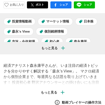
お気に入り
ポスト
シェア
シェア
facebook
LINE
投資情報動画
マーケット情報
日本株
森永’s View
個別銘柄情報
市況・全体相場
初心者
森永康平
経済アナリスト森永康平さんが、 いま注目の経済トピッ
クを分かりやすく解説する「森永’s View」。 マクロ経済
から個別企業まで、毎週異なる話題を取り上げていきま
す！ 投資初心者 野沢アナウンサーとの掛け合いにも注目
です。
動画プレイヤーの操作方法