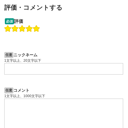
動画が全画面で表示されます。再度クリックすると元
評価・コメントする
のサイズに戻ります。
13:33
14:57
評価
必須
操作説明動画
操作説明動画
2ヶ月前
7日前
投資情報動画
投資情報動画
ニックネーム
任意
1文字以上、20文字以下
コメント
任意
1文字以上、1000文字以下