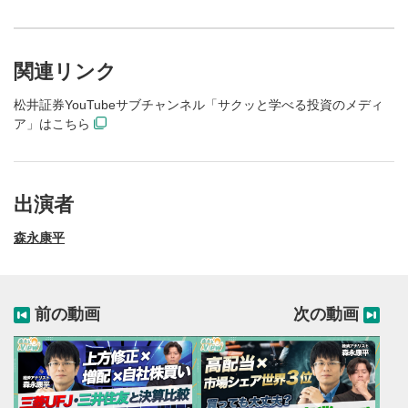
関連リンク
松井証券YouTubeサブチャンネル「サクッと学べる投資のメディ
ア」はこちら
出演者
森永康平
前の動画
次の動画
動画再生エリア
1
動画再生エリアをクリックすると、動画を再生または
一時停止します。
動画タイトル
2