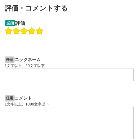
動画が全画面で表示されます。再度クリックすると元
評価・コメントする
のサイズに戻ります。
13:33
14:57
評価
必須
操作説明動画
投資情報動画
操作説明動画
2ヶ月前
5日前
投資情報動画
ニックネーム
任意
1文字以上、20文字以下
コメント
任意
1文字以上、1000文字以下