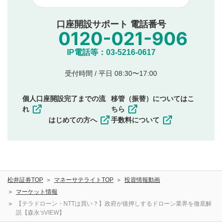
他者への誹謗中傷や差別的表現投稿
公序良俗に反する内容の投稿
口座開設サポート 電話番号
氏名、住所、電話番号など個人を特定できる情報の
投稿
他のサイトへの誘導や営利目的、広告・宣伝を目
IP電話等：03-5216-0617
的とした投稿
他者の権利（商標、著作権、その他の知的財産
受付時間 / 平日 08:30〜17:00
権）を侵害するような投稿
同一内容の多重投稿
個人口座開設完了までの流
移管（振替）についてはこ
その他当社が不適切と判断した投稿
れ
ちら
一度投稿した評価およびコメントの変更・削除はできま
はじめての方へ
手数料について
せんので、内容をご確認のうえ投稿してください。
利用者は、利用者が投稿したコメントの著作権およびそ
の他の著作権法上の全権利を当社に対して無償で利用する
ことを承諾したものとします。また、利用者は、コメント
に関する著作者人格権を行使しないことに同意します。利
松井証券TOP
マネーサテライトTOP
投資情報動画
用者が投稿したコメントは、当社サービスの広告・宣伝、
利用促進の目的で、印刷物・WEBサイト・SNS等に掲載す
マーケット情報
ることがあります。
【テラドローン・NTTは買い？】政府が後押しするドローン業界を徹底解
説【森永‘sVIEW】