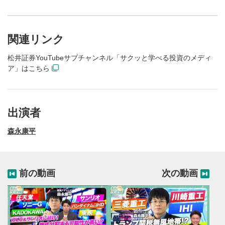
関連リンク
松井証券YouTubeサブチャンネル「サクッと学べる投資のメディ
ア」はこちら
出演者
森永康平
前の動画
次の動画
動画再生エリア
1
動画再生エリアをクリックすると、動画を再生または
一時停止します。
動画タイトル
2