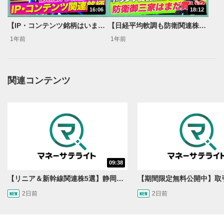
動画タイトルが表示されます。クリックすると
16:06
18:12
YouTubeサイトに移動します。
【IP・コンテンツ銘柄はいま買い？】トランプ関税無風地帯 / 日本の一大産業に成長中？/【森永‘sVIEW】
【日経平均軟調も防衛関連株には追い風？】これからあがる？御三家以外の防衛銘柄 【森永‘sVIEW】
後で見る
1年前
1年前
3
クリックするとYouTubeの「後で見る」の再生リスト
に追加されます。
スマートフォンで視聴の場合は動画再生エリア右上のメニュ
関連コンテンツ
ー内にあります。
共有
4
SNSやメールなどで動画を共有・シェアすることがで
きます。
スマートフォンで視聴の場合は動画再生エリア右上のメニュ
ー内にあります。
シークバー
09:38
5
再生位置を示しています。再生したい位置をクリック
【リニア＆新幹線関連株5選】静岡県知事の承認でリニア路線工事進展！北陸新幹線も「小浜・京都ルート」再決定！関連する注目の銘柄は？＜たけぞうNEWS＞
するとその位置から動画が再生されます。
2日前
2日前
再生ボタン
6
動画が再生または一時停止します。