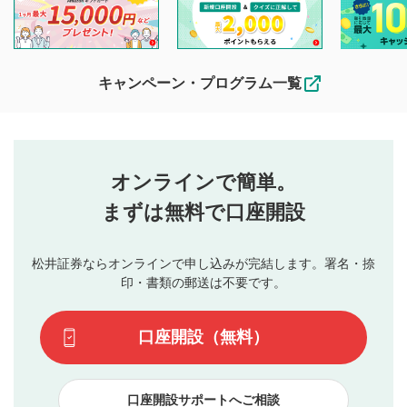
閲覧および投稿を行うものとしてください。
他の利用者が動画を視聴される際の参考になるコメントをお
待ちしております。
なお、投稿をもって、本注意事項に同意されたものとみなし
キャンペーン・プログラム一覧
ます。
コメントの内容は、当社の公式な見解や意見ではありま
評価・コメントエリア
1
せん。当社は利用者より投稿された内容について一切の責
星を押下すると1～5段階で評価できます。
任を負いません。利用者ご自身の責任で閲覧および投稿を
オンラインで簡単。
行ってください。
投稿するボタン
2
当社は、利用者同士、もしくは利用者と第三者間のトラ
まずは無料で口座開設
星で評価をすると投稿できます。（お名前とコメント
ブルによって生じた損害に対して一切の責任を負いませ
の入力は任意です）（※コメントは承認制です）
ん。
評価およびコメントは当社にて審査のうえ、掲載となり
松井証券ならオンラインで申し込みが完結します。署名・捺
動画の評価
3
ます。掲載されるまでに日数がかかる場合や掲載されない
印・書類の郵送は不要です。
場合があります。また、審査結果および結果の理由につい
この動画の平均評価が表示されます。（最大評価は5.0
てはお答えできません。各動画コンテンツへの掲載をもっ
です）
口座開設（無料）
て結果のご連絡といたします。ご了承ください。
下記の項目に該当すると判断された投稿内容は、掲載を
見合わせる場合がございます。
口座開設サポートへご相談
本動画コンテンツとは無関係の内容の投稿