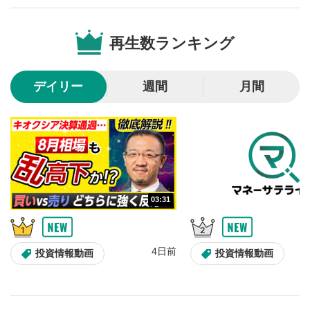
音量調整
7
再生数ランキング
スライダーを上下すると音量が調整できます。
スマートフォンで視聴の場合は端末の音量調節ボタンを利用
してください。
デイリー
週間
月間
字幕設定
8
クリックすると字幕を付けることができます。
字幕は自動生成です。
スマートフォンで視聴の場合は画面右下の設定(歯車マーク)
より選択できます。
再生速度/画質の設定
9
画質の選択/再生速度の変更ができます。
03:31
スマートフォンで視聴の場合は画面右下の設定(歯車マーク)
より選択できます。
YouTubeリンク
10
4日前
投資情報動画
投資情報動画
クリックするとYouTubeサイトに移動します。
全画面表示
11