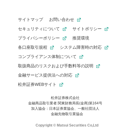
サイトマップ
お問い合わせ
セキュリティについて
サイトポリシー
プライバシーポリシー
推奨環境
各口座取引規程
システム障害時の対応
コンプライアンス体制について
取扱商品のリスクおよび手数料等の説明
金融サービス提供法への対応
松井証券WEBサイト
松井証券株式会社
金融商品取引業者 関東財務局長(金商)第164号
お気に入り機能は松井証券の会員限定の機能です。
加入協会：日本証券業協会、一般社団法人
お気に入り登録いただくと、後からいつでもお気に入りのコンテ
金融先物取引業協会
ンツを一覧でご確認いただけます。
ご利用いただくには口座開設が必要です。
Copyright © Matsui Securities Co,Ltd
すでに松井証券の口座をお持ちでお気に入り登録ができない場合