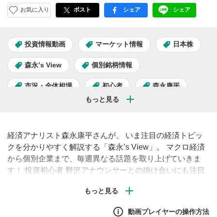
お気に入り
ポスト
シェア
シェア
facebook
LINE
投資情報動画
マーケット情報
日本株
森永’s View
個別銘柄情報
市況・全体相場
初心者
森永康平
経済アナリスト森永康平さんが、 いま注目の経済トピッ
クを分かりやすく解説する「森永’s View」。 マクロ経済
から個別企業まで、毎週異なる話題を取り上げていきま
す！ 投資初心者 野沢アナウンサーとの掛け合いにも注目
です。
動画プレイヤーの操作方法