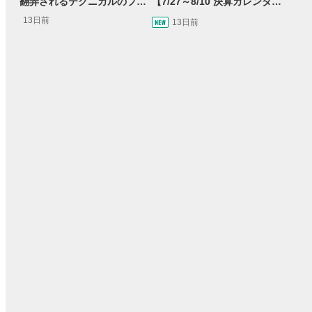
翻弄されるテクニカルのプリンセス 松井証券 ～テスタの魔法株学校Part3～ #2
【7/27～8/10 決算カレンダー】半導体・MLCC・データセンター・銀行・商社…注目10テーマの決算前のポイントを解説！
13日前
13日前
33:21
15:54