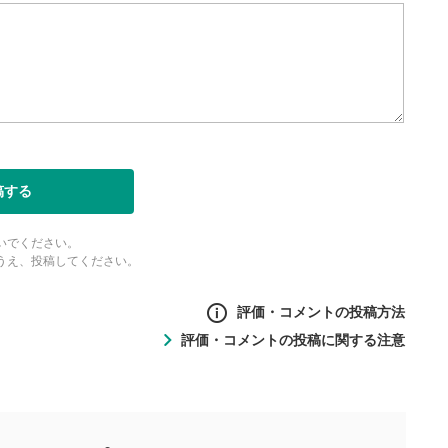
表示
面で表示されます。再度クリ
元のサイズに戻ります。
稿する
いでください。
うえ、投稿してください。
評価・コメントの投稿方法
評価・コメントの投稿に関する注意
ントの投稿方法
の
投稿に関する注意
目的として、各動画コンテンツに、評価およびコメントの投稿が
評価・コメントエリア
1