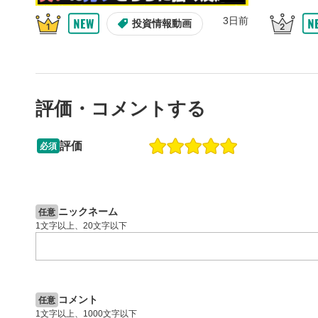
3日前
音量調
7
投資情報動画
スライダー
ます。
スマートフ
節ボタンを
評価・コメントする
字幕設
8
クリックす
評価
ます。
必須
字幕は自動
09:12
14:57
スマートフ
2ヶ月前
操作説明動画
6日前
定(歯車マ
投資情報動画
再生速
ニックネーム
9
任意
1文字以上、20文字以下
画質の選択
スマートフ
定(歯車マ
YouT
10
コメント
任意
クリックする
1文字以上、1000文字以下