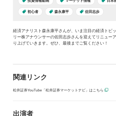
投資情報動画
マーケット情報
日本
初心者
森永康平
佐田志歩
経済アナリスト森永康平さんが、いま注目の経済トピック
リー株アナウンサーの佐田志歩さんを迎えてリニュー
り上げていきます。ぜひ、最後までご覧ください！
動画プレイヤーの操
関連リンク
動画再
1
松井証券YouTube「松井証券マーケットナビ」はこちら
動画再生エ
を再生また
動画タ
2
出演者
動画タイト