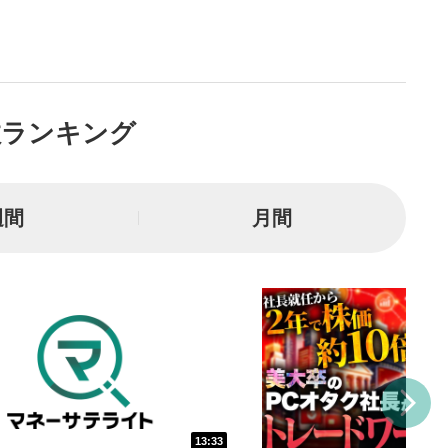
Tubeサイトに移動します。
る
とYouTubeの「後で見る」
トに追加されます。
数ランキング
ォンで視聴の場合は動画再生エリ
ニュー内にあります。
ルなどで動画を共有・シェア
週間
月間
できます。
ォンで視聴の場合は動画再生エリ
ニュー内にあります。
バー
示しています。再生したい位
クするとその位置から動画が
す。
タン
または一時停止します。
13:33