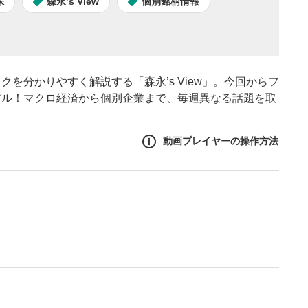
株
森永’s View
個別銘柄情報
を分かりやすく解説する「森永’s View」。今回からフ
アル！マクロ経済から個別企業まで、毎週異なる話題を取
動画プレイヤーの操作方法
作方法
生エリア
リアをクリックすると、動画
は一時停止します。
イトル
ルが表示されます。クリック