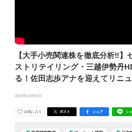
【大手小売関連株を徹底分析‼】
ストリテイリング・三越伊勢丹H
る！佐田志歩アナを迎えてリニューア
2025年10月02日
お気に入り
ポスト
シェア
シ
facebook
LI