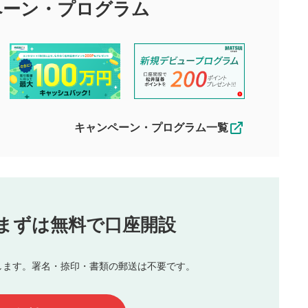
び投稿を行うものとしてください。
ペーン・
プログラム
星を押下すると1～5段階で評価できま
ちしております。
す。
す。
投稿するボタン
2
ん。当社は利用者より投稿された内容について一切の責任を負い
ださい。
星で評価をすると投稿できます。（お名
ルによって生じた損害に対して一切の責任を負いません。
前とコメントの入力は任意です）（※コメ
す。掲載されるまでに日数がかかる場合や掲載されない場合があ
ントは承認制です）
えできません。各動画コンテンツへの掲載をもって結果のご連絡
キャンペーン・プログラム一覧
動画の評価
3
合わせる場合がございます。
この動画の平均評価が表示されます。
（最大評価は5.0です）
投稿
まずは無料で口座開設
じる
とした投稿
を侵害するような投稿
します。署名・捺印・書類の郵送は不要です。
んので、内容をご確認のうえ投稿してください。
他の著作権法上の全権利を当社に対して無償で利用することを承