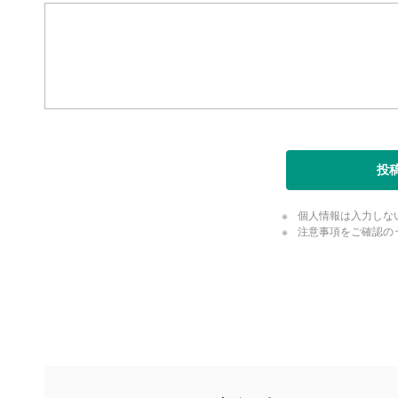
ます。
全画面
11
動画が全画
ックすると
閉じる
投
個人情報は入力しな
注意事項をご確認の
評価・コメ
評価・コメント
マネーサテライトでは利用者同士の情報交換・情報収集などを