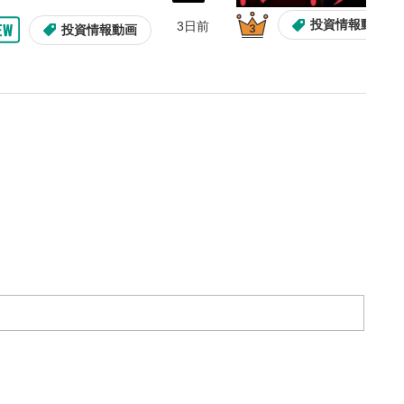
投資情報動画
3日前
整
投資情報動画
を上下すると音量が調整でき
ォンで視聴の場合は端末の音量調
利用してください。
定
ると字幕を付けることができ
生成です。
13:33
10:29
ォンで視聴の場合は画面右下の設
2ヶ月前
操作説明動画
操作説明動画
操作説明動画
3日前
ーク)より選択できます。
投資情報動画
度/画質の設定
/再生速度の変更ができます。
ォンで視聴の場合は画面右下の設
ーク)より選択できます。
ubeリンク
とYouTubeサイトに移動し