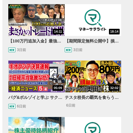
14:11
18:14
【100万円追加入金】最強億トレ軍団から学ぶ32日間！お見送り芸人しんいちのトレード成果は？【目指せ億トレ！FXドリーマー！#04】
【期間限定無料公開中】損失を出し続けるお見送り芸人しんいち、Wemofを学ぶ【目指せ億トレ！FXドリーマー！#05】
3日前
3日前
05:09
32:02
パグ&ボルゾイと学ぶ サクッとマーケット解説#111
テスタ校長の覇気を食らう！ガクテンソク奥田 松井証券 ～テスタの魔法株学校Part3～ #3
6日前
6日前