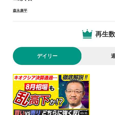
するとYou
森永康平
後で見
3
クリックする
の再生リス
再生
スマートフ
ア右上のメ
共有
4
SNSやメー
デイリー
することが
スマートフ
ア右上のメ
シーク
5
再生位置を
置をクリッ
再生されま
再生ボ
6
動画が再生
03:31