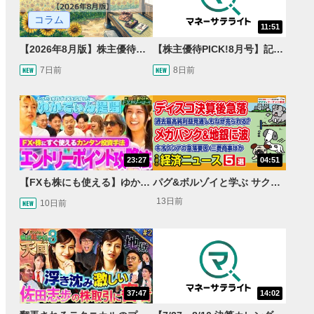
コラム
11:51
【2026年8月版】株主優待銘柄紹介
【株主優待PICK!8月号】記念優待特集！＆オトクに買い物割引券優待をご紹介します！
7日前
8日前
23:27
04:51
【FXも株にも使える】ゆかてぃん氏おすすめのRSI活用法とは？しんいちのトレード成果は運or実力？【目指せ億トレ！FXドリーマー！#03】
パグ&ボルゾイと学ぶ サクッとマーケット解説#110
13日前
10日前
37:47
14:02