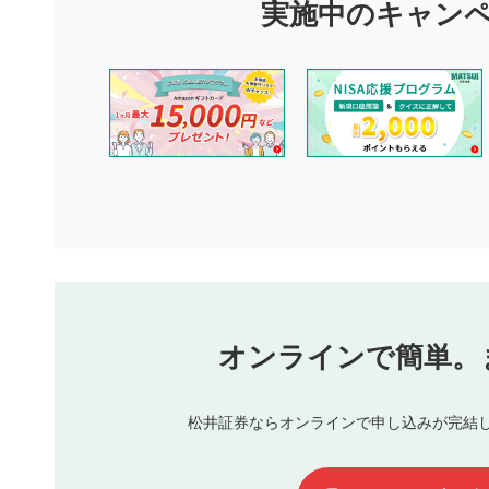
できます。利用者は以下の注意事項をご理解のうえ、閲覧およ
実施中のキャン
他の利用者が動画を視聴される際の参考になるコメントをお待
なお、投稿をもって、本注意事項に同意されたものとみなしま
コメントの内容は、当社の公式な見解や意見ではありませ
ません。利用者ご自身の責任で閲覧および投稿を行ってく
当社は、利用者同士、もしくは利用者と第三者間のトラブ
評価およびコメントは当社にて審査のうえ、掲載となりま
ります。また、審査結果および結果の理由についてはお答
といたします。ご了承ください。
下記の項目に該当すると判断された投稿内容は、掲載を見
本動画コンテンツとは無関係の内容の投稿
他者への誹謗中傷や差別的表現投稿
公序良俗に反する内容の投稿
氏名、住所、電話番号など個人を特定できる情報の
オンラインで簡単。
閉
他のサイトへの誘導や営利目的、広告・宣伝を目的
他者の権利（商標、著作権、その他の知的財産権）
同一内容の多重投稿
松井証券ならオンラインで申し込みが完結
その他当社が不適切と判断した投稿
一度投稿した評価およびコメントの変更・削除はできませ
利用者は、利用者が投稿したコメントの著作権およびその