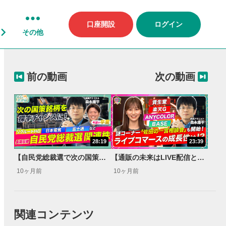
口座開設
ログイン
その他
前の動画
次の動画
28:19
23:39
【自民党総裁選で次の国策銘柄を探そう‼】リクルートHD・日本電気(NEC)・富士通・フィックスターズ/選挙は買いは本当？【森永’s view】
【通販の未来はLIVE配信との融合!?】ライブコマースを特集‼資生堂・楽天グループ・ANYCOLOR・BASE【森永’s view】
10ヶ月前
10ヶ月前
関連コンテンツ