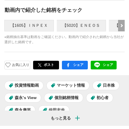
動画内で紹介した銘柄をチェック
【1605】ＩＮＰＥＸ
【5020】ＥＮＥＯＳ
【803
※銘柄抽出基準は動画をご確認ください。動画内で紹介された銘柄から当社が
選択した銘柄です。
お気に入り
ポスト
シェア
シェア
facebook
LINE
投資情報動画
マーケット情報
日本株
森永’s View
個別銘柄情報
初心者
森永康平
佐田志歩