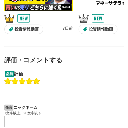
再生速度/画質の設定
9
03:31
画質の選択/再生速度の変更ができます。
スマートフォンで視聴の場合は画面右下の設定(歯車マーク)
より選択できます。
7日前
投資情報動画
投資情報動画
YouTubeリンク
10
クリックするとYouTubeサイトに移動します。
全画面表示
11
評価・コメントする
動画が全画面で表示されます。再度クリックすると元
のサイズに戻ります。
13:33
14:57
評価
必須
操作説明動画
操作説明動画
2ヶ月前
7日前
投資情報動画
投資情報動画
ニックネーム
任意
1文字以上、20文字以下