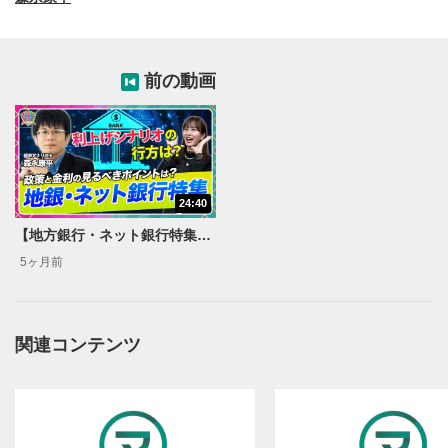
前の動画
動画再生エリア
1
動画再生エリアをクリックすると、動画を再生または
一時停止します。
動画タイトル
2
24:40
動画タイトルが表示されます。クリックすると
【地方銀行・ネット銀行特集】利上げはセルフ経済制裁?日銀スタンスを考える【森永’s view】
YouTubeサイトに移動します。
5ヶ月前
後で見る
3
クリックするとYouTubeの「後で見る」の再生リスト
に追加されます。
関連コンテンツ
スマートフォンで視聴の場合は動画再生エリア右上のメニュ
ー内にあります。
共有
4
SNSやメールなどで動画を共有・シェアすることがで