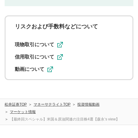
利用者は、利用者が投稿したコメントの著作権およびそ
の他の著作権法上の全権利を当社に対して無償で利用する
ことを承諾したものとします。また、利用者は、コメント
に関する著作者人格権を行使しないことに同意します。利
リスクおよび手数料などについて
用者が投稿したコメントは、当社サービスの広告・宣伝、
利用促進の目的で、印刷物・WEBサイト・SNS等に掲載す
ることがあります。
現物取引について
信用取引について
動画について
松井証券TOP
マネーサテライトTOP
投資情報動画
マーケット情報
【最終回スペシャル】米国＆原油関連の注目株4選【森永’s view】