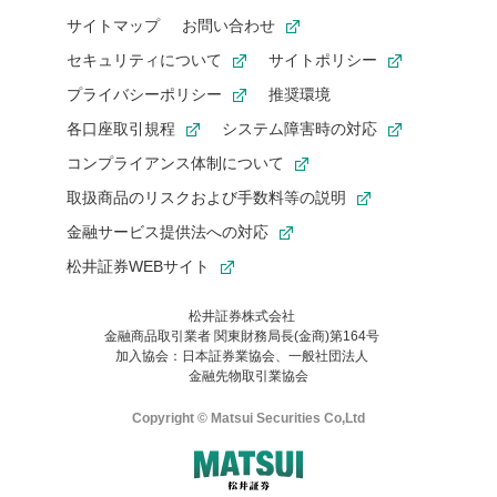
サイトマップ
お問い合わせ
セキュリティについて
サイトポリシー
プライバシーポリシー
推奨環境
各口座取引規程
システム障害時の対応
コンプライアンス体制について
取扱商品のリスクおよび手数料等の説明
金融サービス提供法への対応
松井証券WEBサイト
松井証券株式会社
金融商品取引業者 関東財務局長(金商)第164号
お気に入り機能は松井証券の会員限定の機能です。
加入協会：日本証券業協会、一般社団法人
お気に入り登録いただくと、後からいつでもお気に入りのコンテ
金融先物取引業協会
ンツを一覧でご確認いただけます。
ご利用いただくには口座開設が必要です。
Copyright © Matsui Securities Co,Ltd
すでに松井証券の口座をお持ちでお気に入り登録ができない場合
はご利用の端末で一度ログインしてください。