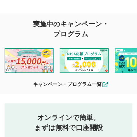
評価・コメントの
実施中のキャンペーン・
投稿に関する注意
プログラム
マネーサテライトでは利用者同士の情報交換・情報収集など
を目的として、各動画コンテンツに、評価およびコメントの
投稿ができます。利用者は以下の注意事項をご理解のうえ、
閲覧および投稿を行うものとしてください。
他の利用者が動画を視聴される際の参考になるコメントをお
待ちしております。
なお、投稿をもって、本注意事項に同意されたものとみなし
キャンペーン・プログラム一覧
ます。
コメントの内容は、当社の公式な見解や意見ではありま
評価・コメントエリア
1
せん。当社は利用者より投稿された内容について一切の責
星を押下すると1～5段階で評価できます。
任を負いません。利用者ご自身の責任で閲覧および投稿を
オンラインで簡単。
行ってください。
投稿するボタン
2
当社は、利用者同士、もしくは利用者と第三者間のトラ
まずは無料で口座開設
星で評価をすると投稿できます。（お名前とコメント
ブルによって生じた損害に対して一切の責任を負いませ