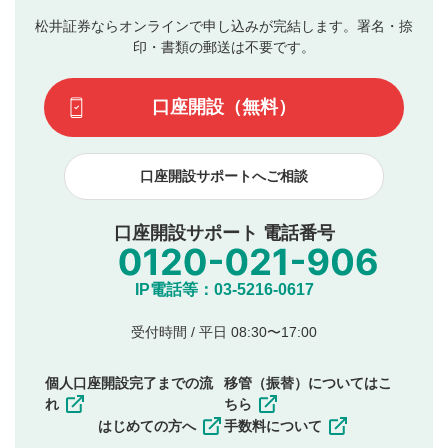
の入力は任意です）（※コメントは承認制です）
ん。
評価およびコメントは当社にて審査のうえ、掲載となり
松井証券ならオンラインで申し込みが完結します。署名・捺
動画の評価
3
ます。掲載されるまでに日数がかかる場合や掲載されない
印・書類の郵送は不要です。
場合があります。また、審査結果および結果の理由につい
この動画の平均評価が表示されます。（最大評価は5.0
てはお答えできません。各動画コンテンツへの掲載をもっ
です）
口座開設（無料）
て結果のご連絡といたします。ご了承ください。
下記の項目に該当すると判断された投稿内容は、掲載を
見合わせる場合がございます。
口座開設サポートへご相談
本動画コンテンツとは無関係の内容の投稿
他者への誹謗中傷や差別的表現投稿
公序良俗に反する内容の投稿
口座開設サポート 電話番号
氏名、住所、電話番号など個人を特定できる情報の
投稿
他のサイトへの誘導や営利目的、広告・宣伝を目
IP電話等：03-5216-0617
的とした投稿
他者の権利（商標、著作権、その他の知的財産
受付時間 / 平日 08:30〜17:00
権）を侵害するような投稿
同一内容の多重投稿
個人口座開設完了までの流
移管（振替）についてはこ
その他当社が不適切と判断した投稿
れ
ちら
一度投稿した評価およびコメントの変更・削除はできま
はじめての方へ
手数料について
せんので、内容をご確認のうえ投稿してください。