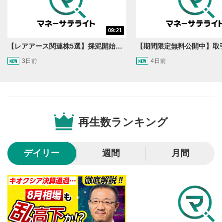
きます。
スマートフォンで視聴の場合は動画再生エリア右上のメニュ
ー内にあります。
09:21
シークバー
5
【レアアース関連株5選】採泥開始！国産化を目指すレアアースで注目の銘柄は？＜たけぞうNEWS＞
再生位置を示しています。再生したい位置をクリック
3日前
4日前
するとその位置から動画が再生されます。
再生ボタン
6
動画が再生または一時停止します。
音量調整
7
再生数ランキング
スライダーを上下すると音量が調整できます。
スマートフォンで視聴の場合は端末の音量調節ボタンを利用
デイリー
週間
月間
してください。
字幕設定
8
クリックすると字幕を付けることができます。
字幕は自動生成です。
スマートフォンで視聴の場合は画面右下の設定(歯車マーク)
より選択できます。