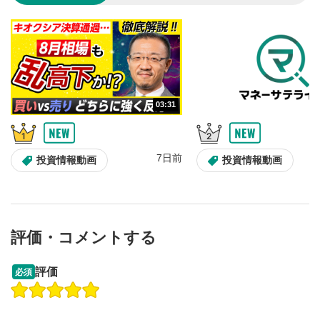
のサイズに戻ります。
03:31
7日前
投資情報動画
投資情報動画
評価・コメントする
13:33
14:57
評価
必須
操作説明動画
操作説明動画
2ヶ月前