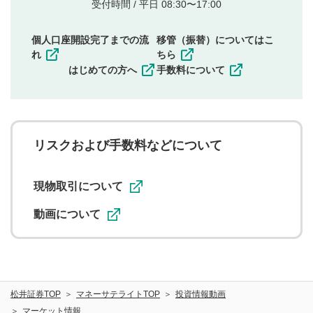
他者の権利（商標、著作権、その他の知的財産
受付時間 / 平日 08:30〜17:00
権）を侵害するような投稿
同一内容の多重投稿
個人口座開設完了までの流
移管（振替）についてはこ
その他当社が不適切と判断した投稿
れ
ちら
一度投稿した評価およびコメントの変更・削除はできま
はじめての方へ
手数料について
せんので、内容をご確認のうえ投稿してください。
利用者は、利用者が投稿したコメントの著作権およびそ
の他の著作権法上の全権利を当社に対して無償で利用する
ことを承諾したものとします。また、利用者は、コメント
に関する著作者人格権を行使しないことに同意します。利
リスクおよび手数料などについて
用者が投稿したコメントは、当社サービスの広告・宣伝、
利用促進の目的で、印刷物・WEBサイト・SNS等に掲載す
ることがあります。
現物取引について
動画について
松井証券TOP
マネーサテライトTOP
投資情報動画
マーケット情報