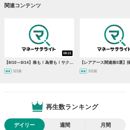
動画再生エリアにマウスを乗せると表示されます。
関連コンテンツ
再生/一時停止
3
動画を再生または一時停止します。
10秒戻し/10秒送り
4
10秒、動画を巻き戻し/早送りします。
シークバー
08:21
5
再生位置を示しています。再生したい位置をクリック
【8/10～8/14】株も！為替も！サクッと！来週のマーケット見通し＜Next View＞
するとその位置から動画が再生されます。
3日前
3日前
画質/再生速度の設定
6
画質の選択/再生速度の変更ができます。
音量調整
7
再生数ランキング
スライダーを上下すると音量が調整できます。
全画面表示
8
デイリー
週間
月間
動画が全画面で表示されます。再度クリックすると元