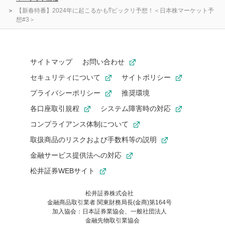
【新春特番】2024年に起こるかも⁉ビックリ予想！＜日本株マーケット予
想#3＞
サイトマップ
お問い合わせ
セキュリティについて
サイトポリシー
プライバシーポリシー
推奨環境
各口座取引規程
システム障害時の対応
コンプライアンス体制について
取扱商品のリスクおよび手数料等の説明
金融サービス提供法への対応
松井証券WEBサイト
松井証券株式会社
金融商品取引業者 関東財務局長(金商)第164号
お気に入り機能は松井証券の会員限定の機能です。
加入協会：日本証券業協会、一般社団法人
お気に入り登録いただくと、後からいつでもお気に入りのコンテ
金融先物取引業協会