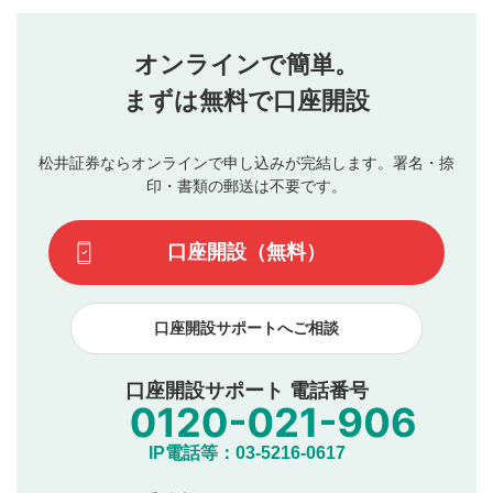
評価・コメントエリア
1
せん。当社は利用者より投稿された内容について一切の責
星を押下すると1～5段階で評価できます。
任を負いません。利用者ご自身の責任で閲覧および投稿を
オンラインで簡単。
行ってください。
投稿するボタン
2
当社は、利用者同士、もしくは利用者と第三者間のトラ
まずは無料で口座開設
星で評価をすると投稿できます。（お名前とコメント
ブルによって生じた損害に対して一切の責任を負いませ
の入力は任意です）（※コメントは承認制です）
ん。
評価およびコメントは当社にて審査のうえ、掲載となり
松井証券ならオンラインで申し込みが完結します。署名・捺
動画の評価
3
ます。掲載されるまでに日数がかかる場合や掲載されない
印・書類の郵送は不要です。
場合があります。また、審査結果および結果の理由につい
この動画の平均評価が表示されます。（最大評価は5.0
てはお答えできません。各動画コンテンツへの掲載をもっ
です）
口座開設（無料）
て結果のご連絡といたします。ご了承ください。
下記の項目に該当すると判断された投稿内容は、掲載を
見合わせる場合がございます。
口座開設サポートへご相談
本動画コンテンツとは無関係の内容の投稿
他者への誹謗中傷や差別的表現投稿
公序良俗に反する内容の投稿
口座開設サポート 電話番号
氏名、住所、電話番号など個人を特定できる情報の
投稿
他のサイトへの誘導や営利目的、広告・宣伝を目
IP電話等：03-5216-0617
的とした投稿