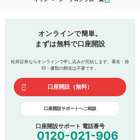
ます。
コメントの内容は、当社の公式な見解や意見ではありま
評価・コメントエリア
1
せん。当社は利用者より投稿された内容について一切の責
星を押下すると1～5段階で評価できます。
任を負いません。利用者ご自身の責任で閲覧および投稿を
オンラインで簡単。
行ってください。
投稿するボタン
2
当社は、利用者同士、もしくは利用者と第三者間のトラ
まずは無料で口座開設
星で評価をすると投稿できます。（お名前とコメント
ブルによって生じた損害に対して一切の責任を負いませ
の入力は任意です）（※コメントは承認制です）
ん。
評価およびコメントは当社にて審査のうえ、掲載となり
松井証券ならオンラインで申し込みが完結します。署名・捺
動画の評価
3
ます。掲載されるまでに日数がかかる場合や掲載されない
印・書類の郵送は不要です。
場合があります。また、審査結果および結果の理由につい
この動画の平均評価が表示されます。（最大評価は5.0
てはお答えできません。各動画コンテンツへの掲載をもっ
です）
口座開設（無料）
て結果のご連絡といたします。ご了承ください。
下記の項目に該当すると判断された投稿内容は、掲載を
見合わせる場合がございます。
口座開設サポートへご相談
本動画コンテンツとは無関係の内容の投稿
他者への誹謗中傷や差別的表現投稿
公序良俗に反する内容の投稿
口座開設サポート 電話番号
氏名、住所、電話番号など個人を特定できる情報の
投稿