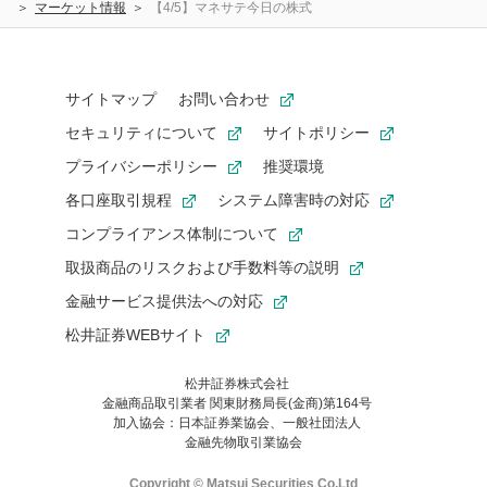
マーケット情報
【4/5】マネサテ今日の株式
サイトマップ
お問い合わせ
セキュリティについて
サイトポリシー
プライバシーポリシー
推奨環境
各口座取引規程
システム障害時の対応
コンプライアンス体制について
取扱商品のリスクおよび手数料等の説明
金融サービス提供法への対応
松井証券WEBサイト
松井証券株式会社
金融商品取引業者 関東財務局長(金商)第164号
お気に入り機能は松井証券の会員限定の機能です。
加入協会：日本証券業協会、一般社団法人
お気に入り登録いただくと、後からいつでもお気に入りのコンテ
金融先物取引業協会
ンツを一覧でご確認いただけます。
ご利用いただくには口座開設が必要です。
Copyright © Matsui Securities Co,Ltd