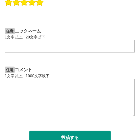
操作説明動画
投資情報動画
操作説明動画
2ヶ月前
5日前
投資情報動画
ニックネーム
任意
1文字以上、20文字以下
コメント
任意
1文字以上、1000文字以下
投稿する