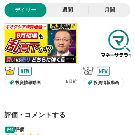
10秒、動画を巻き戻し/早送りします。
デイリー
週間
月間
シークバー
5
再生位置を示しています。再生したい位置をクリック
するとその位置から動画が再生されます。
画質/再生速度の設定
6
画質の選択/再生速度の変更ができます。
03:31
音量調整
7
スライダーを上下すると音量が調整できます。
5日前
全画面表示
8
投資情報動画
投資情報動画
動画が全画面で表示されます。再度クリックすると元
のサイズに戻ります。
評価・コメントする
13:33
14:57
評価
必須