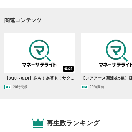
関連コンテンツ
動画再生エリア
1
08:21
動画再生エリアをクリックすると、動画を再生または
一時停止します。
【8/10～8/14】株も！為替も！サクッと！来週のマーケット見通し＜Next View＞
20時間前
20時間前
操作メニュー
2
動画再生エリアにマウスを乗せると表示されます。
再生/一時停止
3
動画を再生または一時停止します。
再生数ランキング
10秒戻し/10秒送り
4