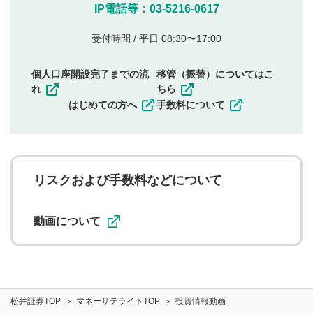
他のサイトへの誘導や営利目的、広告・宣伝を目
IP電話等：03-5216-0617
的とした投稿
他者の権利（商標、著作権、その他の知的財産
受付時間 / 平日 08:30〜17:00
権）を侵害するような投稿
同一内容の多重投稿
個人口座開設完了までの流
移管（振替）についてはこ
その他当社が不適切と判断した投稿
れ
ちら
一度投稿した評価およびコメントの変更・削除はできま
はじめての方へ
手数料について
せんので、内容をご確認のうえ投稿してください。
利用者は、利用者が投稿したコメントの著作権およびそ
の他の著作権法上の全権利を当社に対して無償で利用する
ことを承諾したものとします。また、利用者は、コメント
に関する著作者人格権を行使しないことに同意します。利
リスクおよび手数料などについて
用者が投稿したコメントは、当社サービスの広告・宣伝、
利用促進の目的で、印刷物・WEBサイト・SNS等に掲載す
ることがあります。
動画について
松井証券TOP
マネーサテライトTOP
投資情報動画