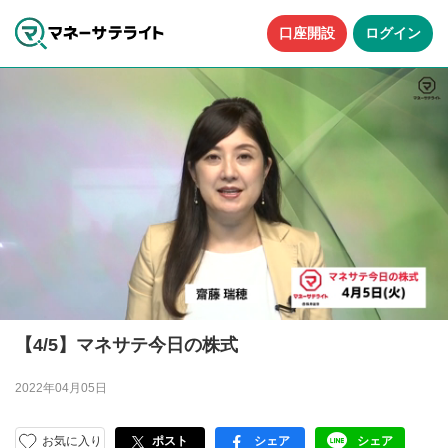
口座開設
ログイン
【4/5】マネサテ今日の株式
2022年04月05日
お気に入り
ポスト
シェア
シェア
facebook
LINE