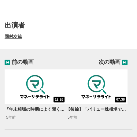
出演者
岡村友哉
前の動画
次の動画
12:26
07:38
動画再生エリア
1
『年末相場の時期によく聞く掉尾の一振って何やの？？』＜岡村友哉のサキヨミ特急便＞
【後編】「バリュー株相場で注目される低PBR株」＜岡村友哉のサキヨミ特急便＞
動画再生エリアをクリックすると、動画を再生または
5年前
5年前
一時停止します。
操作メニュー
2