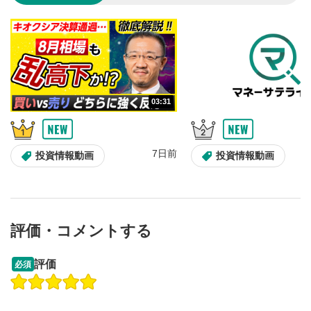
のサイズに戻ります。
03:31
7日前
投資情報動画
投資情報動画
評価・コメントする
13:33
14:57
評価
必須
操作説明動画
操作説明動画
2ヶ月前