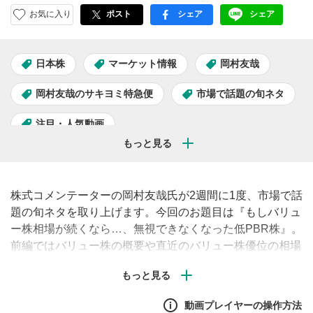
お気に入り
ポスト
シェア
シェア
facebook
LINE
日本株
マーケット情報
岡村友哉
岡村友哉のサキヨミ特急便
市場で話題の旬ネタ
注目・人気動画
株式コメンテーターの岡村友哉氏が2週間に1度、市場で話
題の旬ネタを取り上げます。今回のお題目は『もしバリュ
ー株相場が続くなら…、無視できなくなった低PBR株』。
前編ではバリュー株の概要や直近のバリュー株優位の相場
について解説します。
動画プレイヤーの操作方法