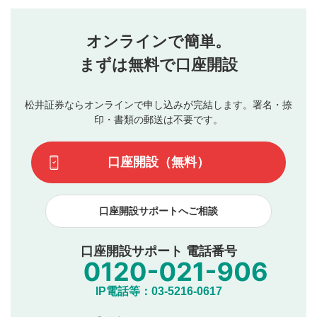
評価・コメントエリア
1
せん。当社は利用者より投稿された内容について一切の責
星を押下すると1～5段階で評価できます。
任を負いません。利用者ご自身の責任で閲覧および投稿を
オンラインで簡単。
行ってください。
投稿するボタン
2
当社は、利用者同士、もしくは利用者と第三者間のトラ
まずは無料で口座開設
星で評価をすると投稿できます。（お名前とコメント
ブルによって生じた損害に対して一切の責任を負いませ
の入力は任意です）（※コメントは承認制です）
ん。
評価およびコメントは当社にて審査のうえ、掲載となり
松井証券ならオンラインで申し込みが完結します。署名・捺
動画の評価
3
ます。掲載されるまでに日数がかかる場合や掲載されない
印・書類の郵送は不要です。
場合があります。また、審査結果および結果の理由につい
この動画の平均評価が表示されます。（最大評価は5.0
てはお答えできません。各動画コンテンツへの掲載をもっ
です）
口座開設（無料）
て結果のご連絡といたします。ご了承ください。
下記の項目に該当すると判断された投稿内容は、掲載を
見合わせる場合がございます。
口座開設サポートへご相談
本動画コンテンツとは無関係の内容の投稿
他者への誹謗中傷や差別的表現投稿
公序良俗に反する内容の投稿
口座開設サポート 電話番号
氏名、住所、電話番号など個人を特定できる情報の
投稿
他のサイトへの誘導や営利目的、広告・宣伝を目
IP電話等：03-5216-0617
的とした投稿