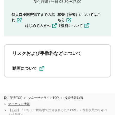
他者の権利（商標、著作権、その他の知的財産
受付時間 / 平日 08:30〜17:00
権）を侵害するような投稿
同一内容の多重投稿
個人口座開設完了までの流
移管（振替）についてはこ
その他当社が不適切と判断した投稿
れ
ちら
一度投稿した評価およびコメントの変更・削除はできま
はじめての方へ
手数料について
せんので、内容をご確認のうえ投稿してください。
利用者は、利用者が投稿したコメントの著作権およびそ
の他の著作権法上の全権利を当社に対して無償で利用する
ことを承諾したものとします。また、利用者は、コメント
に関する著作者人格権を行使しないことに同意します。利
リスクおよび手数料などについて
用者が投稿したコメントは、当社サービスの広告・宣伝、
利用促進の目的で、印刷物・WEBサイト・SNS等に掲載す
ることがあります。
動画について
松井証券TOP
マネーサテライトTOP
投資情報動画
マーケット情報
【前編】『バリュー株相場で注目される低PBR株』＜岡村友哉のサキヨ
ミ特急便＞