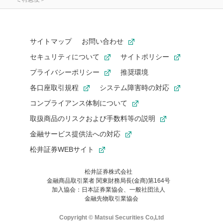
サイトマップ
お問い合わせ
セキュリティについて
サイトポリシー
プライバシーポリシー
推奨環境
各口座取引規程
システム障害時の対応
コンプライアンス体制について
取扱商品のリスクおよび手数料等の説明
金融サービス提供法への対応
松井証券WEBサイト
松井証券株式会社
金融商品取引業者 関東財務局長(金商)第164号
お気に入り機能は松井証券の会員限定の機能です。
加入協会：日本証券業協会、一般社団法人
お気に入り登録いただくと、後からいつでもお気に入りのコンテ
金融先物取引業協会
ンツを一覧でご確認いただけます。
ご利用いただくには口座開設が必要です。
Copyright © Matsui Securities Co,Ltd