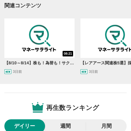
動画再生エリアにマウスを乗せると表示されます。
関連コンテンツ
再生/一時停止
3
動画を再生または一時停止します。
10秒戻し/10秒送り
4
10秒、動画を巻き戻し/早送りします。
シークバー
08:21
5
再生位置を示しています。再生したい位置をクリック
【8/10～8/14】株も！為替も！サクッと！来週のマーケット見通し＜Next View＞
するとその位置から動画が再生されます。
3日前
3日前
画質/再生速度の設定
6
画質の選択/再生速度の変更ができます。
音量調整
7
再生数ランキング
スライダーを上下すると音量が調整できます。
全画面表示
8
デイリー
週間
月間
動画が全画面で表示されます。再度クリックすると元