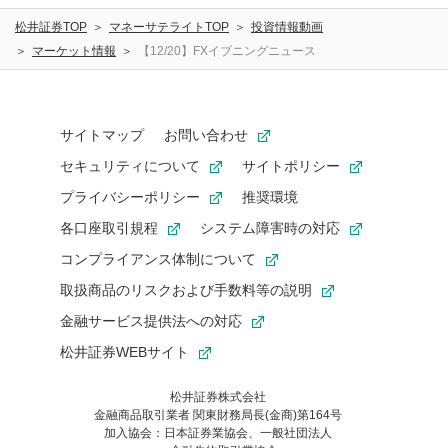
松井証券TOP
マネーサテライトTOP
投資情報動画
マーケット情報
【12/20】FXイブニングニュース
サイトマップ
お問い合わせ
セキュリティについて
サイトポリシー
プライバシーポリシー
推奨環境
各口座取引規程
システム障害時の対応
コンプライアンス体制について
取扱商品のリスクおよび手数料等の説明
金融サービス提供法への対応
松井証券WEBサイト
松井証券株式会社
金融商品取引業者 関東財務局長(金商)第164号
お気に入り機能は松井証券の会員限定の機能です。
加入協会：日本証券業協会、一般社団法人
お気に入り登録いただくと、後からいつでもお気に入りのコンテ