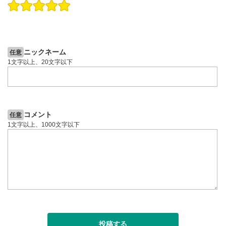
操作説明動画
操作説明動画
2ヶ月前
4日前
投資情報動画
投資情報動画
ニックネーム
任意
1文字以上、20文字以下
コメント
任意
1文字以上、1000文字以下
投稿する