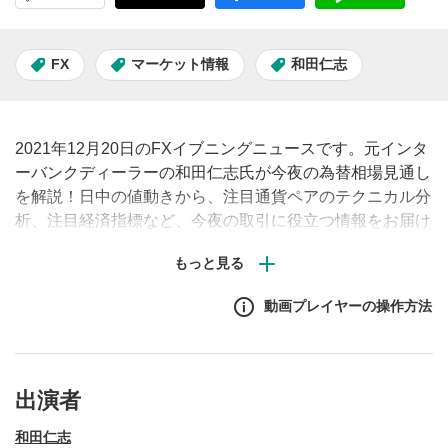
FX
マーケット情報
和田仁志
2021年12月20日のFXイブニングニュースです。元インタ
ーバンクディーラーの和田仁志氏が今夜の為替相場見通し
を解説！日中の値動きから、注目通貨ペアのテクニカル分
析、注目経済指標など、今夜の取引に役立つ情報をお届け
します。（原則、土日祝日除く毎営業日夕刻配信予定）※
動画内で表示されるチャートや経済指標の画面はMATSUI
FXの取引画面です。
動画プレイヤーの操作方法
出演者
和田仁志