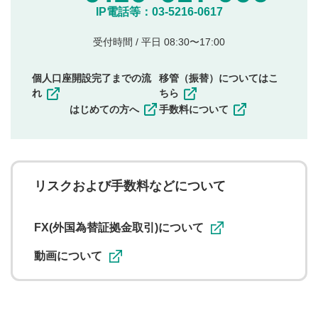
他のサイトへの誘導や営利目的、広告・宣伝を目
IP電話等：03-5216-0617
的とした投稿
他者の権利（商標、著作権、その他の知的財産
受付時間 / 平日 08:30〜17:00
権）を侵害するような投稿
同一内容の多重投稿
個人口座開設完了までの流
移管（振替）についてはこ
その他当社が不適切と判断した投稿
れ
ちら
一度投稿した評価およびコメントの変更・削除はできま
はじめての方へ
手数料について
せんので、内容をご確認のうえ投稿してください。
利用者は、利用者が投稿したコメントの著作権およびそ
の他の著作権法上の全権利を当社に対して無償で利用する
ことを承諾したものとします。また、利用者は、コメント
に関する著作者人格権を行使しないことに同意します。利
リスクおよび手数料などについて
用者が投稿したコメントは、当社サービスの広告・宣伝、
利用促進の目的で、印刷物・WEBサイト・SNS等に掲載す
ることがあります。
FX(外国為替証拠金取引)について
動画について