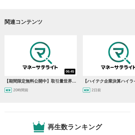
関連コンテンツ
動画再生エリア
1
06:45
動画再生エリアをクリックすると、動画を再生または
一時停止します。
【期間限定無料公開中】取引量世界一の通貨ペアに優位性あり!?ドル/円&ユーロドルのテクニカルを検証！【JINのマンスリーFX戦略】
20時間前
2日前
操作メニュー
2
動画再生エリアにマウスを乗せると表示されます。
再生/一時停止
3
動画を再生または一時停止します。
再生数ランキング
10秒戻し/10秒送り
4