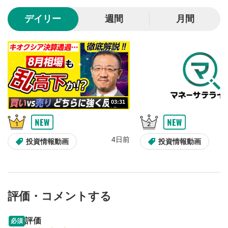
10秒、動画を巻き戻し/早送りします。
デイリー
週間
月間
シークバー
5
再生位置を示しています。再生したい位置をクリック
するとその位置から動画が再生されます。
画質/再生速度の設定
6
画質の選択/再生速度の変更ができます。
03:31
音量調整
7
スライダーを上下すると音量が調整できます。
4日前
全画面表示
8
投資情報動画
投資情報動画
動画が全画面で表示されます。再度クリックすると元
のサイズに戻ります。
評価・コメントする
13:33
14:57
評価
必須