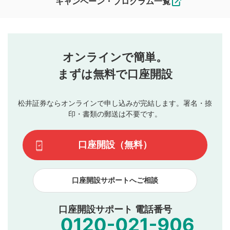
キャンペーン・プログラム一覧
ます。
コメントの内容は、当社の公式な見解や意見ではありま
評価・コメントエリア
1
せん。当社は利用者より投稿された内容について一切の責
星を押下すると1～5段階で評価できます。
任を負いません。利用者ご自身の責任で閲覧および投稿を
オンラインで簡単。
行ってください。
投稿するボタン
2
当社は、利用者同士、もしくは利用者と第三者間のトラ
まずは無料で口座開設
星で評価をすると投稿できます。（お名前とコメント
ブルによって生じた損害に対して一切の責任を負いませ
の入力は任意です）（※コメントは承認制です）
ん。
評価およびコメントは当社にて審査のうえ、掲載となり
松井証券ならオンラインで申し込みが完結します。署名・捺
動画の評価
3
ます。掲載されるまでに日数がかかる場合や掲載されない
印・書類の郵送は不要です。
場合があります。また、審査結果および結果の理由につい
この動画の平均評価が表示されます。（最大評価は5.0
てはお答えできません。各動画コンテンツへの掲載をもっ
です）
口座開設（無料）
て結果のご連絡といたします。ご了承ください。
下記の項目に該当すると判断された投稿内容は、掲載を
見合わせる場合がございます。
口座開設サポートへご相談
本動画コンテンツとは無関係の内容の投稿
他者への誹謗中傷や差別的表現投稿
公序良俗に反する内容の投稿
口座開設サポート 電話番号
氏名、住所、電話番号など個人を特定できる情報の
投稿