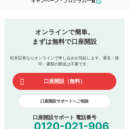
キャンペーン・プログラム一覧
ます。
コメントの内容は、当社の公式な見解や意見ではありま
評価・コメントエリア
1
せん。当社は利用者より投稿された内容について一切の責
星を押下すると1～5段階で評価できます。
任を負いません。利用者ご自身の責任で閲覧および投稿を
オンラインで簡単。
行ってください。
投稿するボタン
2
当社は、利用者同士、もしくは利用者と第三者間のトラ
まずは無料で口座開設
星で評価をすると投稿できます。（お名前とコメント
ブルによって生じた損害に対して一切の責任を負いませ
の入力は任意です）（※コメントは承認制です）
ん。
評価およびコメントは当社にて審査のうえ、掲載となり
松井証券ならオンラインで申し込みが完結します。署名・捺
動画の評価
3
ます。掲載されるまでに日数がかかる場合や掲載されない
印・書類の郵送は不要です。
場合があります。また、審査結果および結果の理由につい
この動画の平均評価が表示されます。（最大評価は5.0
てはお答えできません。各動画コンテンツへの掲載をもっ
です）
口座開設（無料）
て結果のご連絡といたします。ご了承ください。
下記の項目に該当すると判断された投稿内容は、掲載を
見合わせる場合がございます。
口座開設サポートへご相談
本動画コンテンツとは無関係の内容の投稿
他者への誹謗中傷や差別的表現投稿
公序良俗に反する内容の投稿
口座開設サポート 電話番号
氏名、住所、電話番号など個人を特定できる情報の
投稿