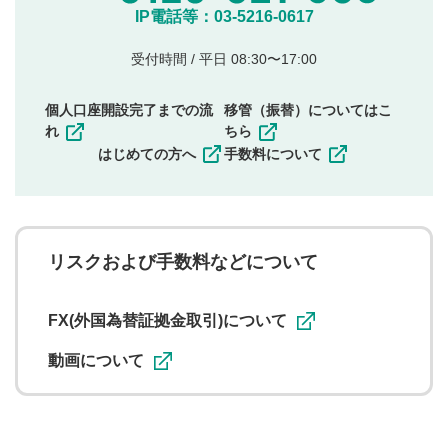
他のサイトへの誘導や営利目的、広告・宣伝を目
IP電話等：03-5216-0617
的とした投稿
他者の権利（商標、著作権、その他の知的財産
受付時間 / 平日 08:30〜17:00
権）を侵害するような投稿
同一内容の多重投稿
個人口座開設完了までの流
移管（振替）についてはこ
その他当社が不適切と判断した投稿
れ
ちら
一度投稿した評価およびコメントの変更・削除はできま
はじめての方へ
手数料について
せんので、内容をご確認のうえ投稿してください。
利用者は、利用者が投稿したコメントの著作権およびそ
の他の著作権法上の全権利を当社に対して無償で利用する
ことを承諾したものとします。また、利用者は、コメント
に関する著作者人格権を行使しないことに同意します。利
リスクおよび手数料などについて
用者が投稿したコメントは、当社サービスの広告・宣伝、
利用促進の目的で、印刷物・WEBサイト・SNS等に掲載す
ることがあります。
FX(外国為替証拠金取引)について
動画について