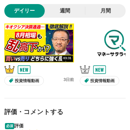
10秒、動画を巻き戻し/早送りします。
デイリー
週間
月間
シークバー
5
再生位置を示しています。再生したい位置をクリック
するとその位置から動画が再生されます。
画質/再生速度の設定
6
画質の選択/再生速度の変更ができます。
03:31
音量調整
7
スライダーを上下すると音量が調整できます。
3日前
全画面表示
8
投資情報動画
投資情報動画
動画が全画面で表示されます。再度クリックすると元
のサイズに戻ります。
評価・コメントする
09:12
14:57
評価
必須