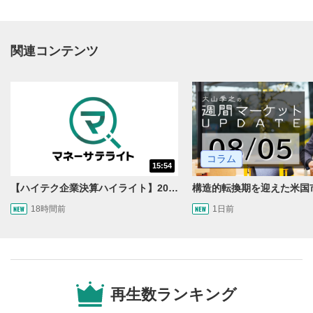
関連コンテンツ
動画再生エリア
1
コラム
15:54
動画再生エリアをクリックすると、動画を再生または
一時停止します。
【ハイテク企業決算ハイライト】2027年分のメモリに売切れ報道!?＜米国マーケットダイジェスト8/5号＞
18時間前
1日前
操作メニュー
2
動画再生エリアにマウスを乗せると表示されます。
再生/一時停止
3
動画を再生または一時停止します。
再生数ランキング
10秒戻し/10秒送り
4