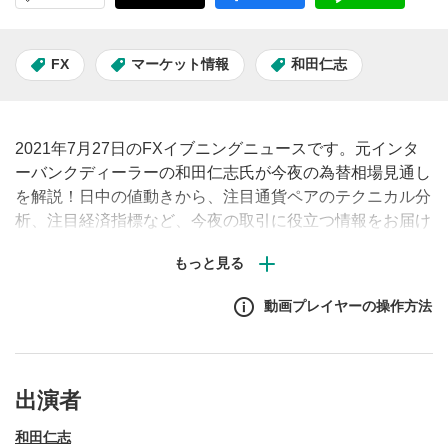
FX
マーケット情報
和田仁志
2021年7月27日のFXイブニングニュースです。元インタ
ーバンクディーラーの和田仁志氏が今夜の為替相場見通し
を解説！日中の値動きから、注目通貨ペアのテクニカル分
析、注目経済指標など、今夜の取引に役立つ情報をお届け
します。（原則、土日祝日除く毎営業日夕刻配信予定）※
動画内で表示されるチャートや経済指標の画面はMATSUI
FXの取引画面です。
動画プレイヤーの操作方法
出演者
和田仁志