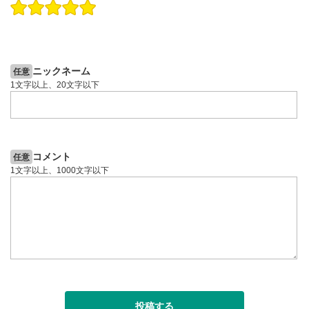
操作説明動画
操作説明動画
2ヶ月前
6日前
投資情報動画
投資情報動画
ニックネーム
任意
1文字以上、20文字以下
コメント
任意
1文字以上、1000文字以下
投稿する