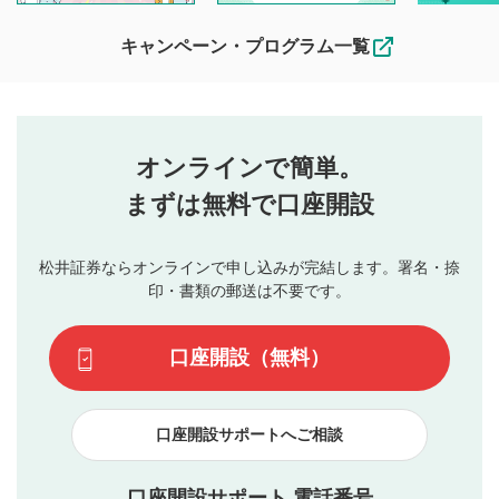
待ちしております。
なお、投稿をもって、本注意事項に同意されたものとみなし
キャンペーン・プログラム一覧
ます。
コメントの内容は、当社の公式な見解や意見ではありま
評価・コメントエリア
1
せん。当社は利用者より投稿された内容について一切の責
星を押下すると1～5段階で評価できます。
任を負いません。利用者ご自身の責任で閲覧および投稿を
オンラインで簡単。
行ってください。
投稿するボタン
2
当社は、利用者同士、もしくは利用者と第三者間のトラ
まずは無料で口座開設
星で評価をすると投稿できます。（お名前とコメント
ブルによって生じた損害に対して一切の責任を負いませ
の入力は任意です）（※コメントは承認制です）
ん。
評価およびコメントは当社にて審査のうえ、掲載となり
松井証券ならオンラインで申し込みが完結します。署名・捺
動画の評価
3
ます。掲載されるまでに日数がかかる場合や掲載されない
印・書類の郵送は不要です。
場合があります。また、審査結果および結果の理由につい
この動画の平均評価が表示されます。（最大評価は5.0
てはお答えできません。各動画コンテンツへの掲載をもっ
です）
口座開設（無料）
て結果のご連絡といたします。ご了承ください。
下記の項目に該当すると判断された投稿内容は、掲載を
見合わせる場合がございます。
口座開設サポートへご相談
本動画コンテンツとは無関係の内容の投稿
他者への誹謗中傷や差別的表現投稿
公序良俗に反する内容の投稿
口座開設サポート 電話番号