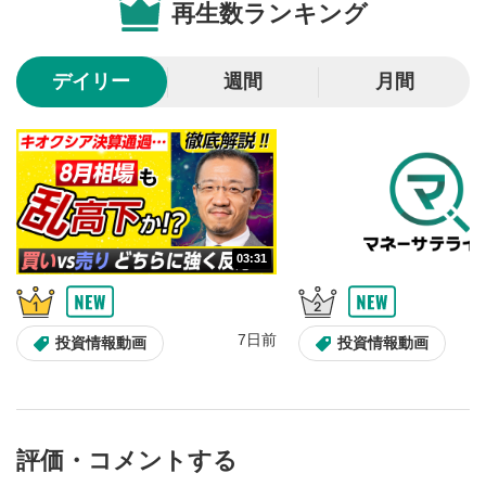
再生数ランキング
10秒戻し/10秒送り
4
10秒、動画を巻き戻し/早送りします。
デイリー
週間
月間
シークバー
5
再生位置を示しています。再生したい位置をクリック
するとその位置から動画が再生されます。
画質/再生速度の設定
6
画質の選択/再生速度の変更ができます。
03:31
音量調整
7
スライダーを上下すると音量が調整できます。
7日前
全画面表示
8
投資情報動画
投資情報動画
動画が全画面で表示されます。再度クリックすると元
のサイズに戻ります。
評価・コメントする