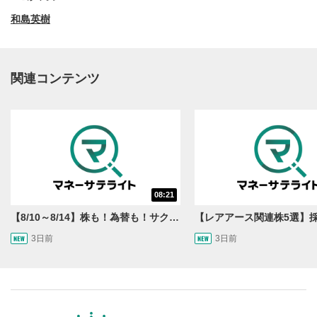
和島英樹
関連コンテンツ
動画再生エリア
1
08:21
動画再生エリアをクリックすると、動画を再生または
一時停止します。
【8/10～8/14】株も！為替も！サクッと！来週のマーケット見通し＜Next View＞
3日前
3日前
操作メニュー
2
動画再生エリアにマウスを乗せると表示されます。
再生/一時停止
3
動画を再生または一時停止します。