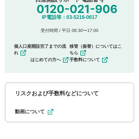
氏名、住所、電話番号など個人を特定できる情報の
投稿
他のサイトへの誘導や営利目的、広告・宣伝を目
IP電話等：03-5216-0617
的とした投稿
他者の権利（商標、著作権、その他の知的財産
受付時間 / 平日 08:30〜17:00
権）を侵害するような投稿
同一内容の多重投稿
個人口座開設完了までの流
移管（振替）についてはこ
その他当社が不適切と判断した投稿
れ
ちら
一度投稿した評価およびコメントの変更・削除はできま
はじめての方へ
手数料について
せんので、内容をご確認のうえ投稿してください。
利用者は、利用者が投稿したコメントの著作権およびそ
の他の著作権法上の全権利を当社に対して無償で利用する
ことを承諾したものとします。また、利用者は、コメント
に関する著作者人格権を行使しないことに同意します。利
リスクおよび手数料などについて
用者が投稿したコメントは、当社サービスの広告・宣伝、
利用促進の目的で、印刷物・WEBサイト・SNS等に掲載す
ることがあります。
動画について