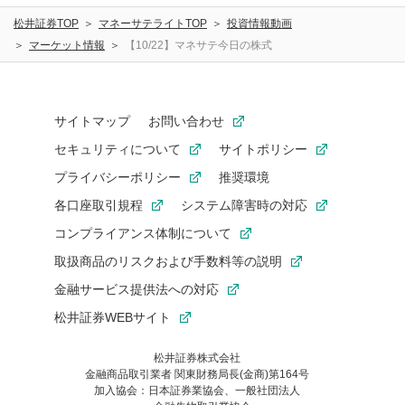
松井証券TOP
マネーサテライトTOP
投資情報動画
マーケット情報
【10/22】マネサテ今日の株式
サイトマップ
お問い合わせ
セキュリティについて
サイトポリシー
プライバシーポリシー
推奨環境
各口座取引規程
システム障害時の対応
コンプライアンス体制について
取扱商品のリスクおよび手数料等の説明
金融サービス提供法への対応
松井証券WEBサイト
松井証券株式会社
金融商品取引業者 関東財務局長(金商)第164号
お気に入り機能は松井証券の会員限定の機能です。
加入協会：日本証券業協会、一般社団法人
お気に入り登録いただくと、後からいつでもお気に入りのコンテ