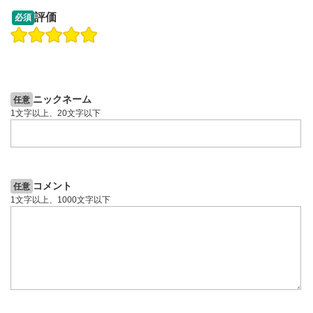
13:33
14:57
評価
必須
操作説明動画
操作説明動画
2ヶ月前
7日前
投資情報動画
投資情報動画
ニックネーム
任意
1文字以上、20文字以下
コメント
任意
1文字以上、1000文字以下