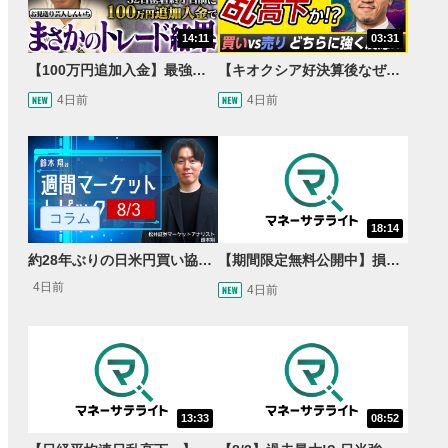
14:11
03:31
【100万円追加入金】最強億トレ軍団から学ぶ32日間！お見送り芸人しんいちのトレード成果は？【目指せ億トレ！FXドリーマー！#04】
【キオクシア好決算後なぜ乱高下!?】買い材料は自社株買いと株式分割/売りのサインとは…？
4日前
4日前
コラム
18:14
約28年ぶりの日米円買い協調介入 円安トレンドは転換するのか？
【期間限定無料公開中】損失を出し続けるお見送り芸人しんいち、Wemofを学ぶ【目指せ億トレ！FXドリーマー！#05】
4日前
4日前
13:33
08:52