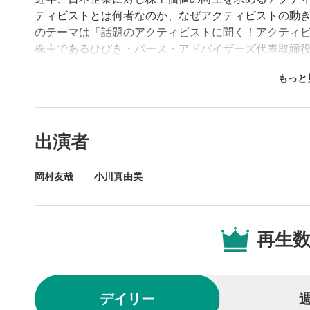
ティビストとは何者なのか、なぜアクティビストの動
のテーマは「話題のアクティビストに聞く！アクティ
株主であるひびき・パース・アドバイザーズ代表取締
哉さんとフリーアナウンサー小川真由美さんが迫りま
動画プレイヤーの操
出演者
動画再
1
岡村友哉
小川真由美
動画再生エ
を再生また
操作メ
2
再生
動画再生エ
されます。
再生/
3
デイリー
動画を再生