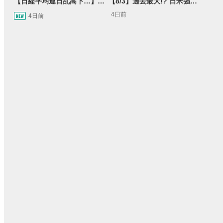
【日経平均連日乱高下…】AI株に異変⁉海外ファンド「大量売却」！AI料金値下げでNECに追い風！NTTも需給改善か＜店内信用残ランキング＞
【8/3】過去最大!? 日米強調為替介入 155円が当面の焦点か＜FX MARKET VIEW＞
4日前
4日前
15:54
14:57
2ヶ月前
操作説明動画
2日前
報動画
03:31
11:32
14:57
05:11