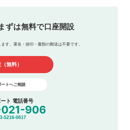
（最大評価は5.0です）
投稿
まずは無料で口座開設
じる
とした投稿
を侵害するような投稿
します。署名・捺印・書類の郵送は不要です。
んので、内容をご確認のうえ投稿してください。
他の著作権法上の全権利を当社に対して無償で利用することを承
設（無料）
著作者人格権を行使しないことに同意します。利用者が投稿した
、印刷物・WEBサイト・SNS等に掲載することがあります。
ポートへご相談
ート 電話番号
5216-0617