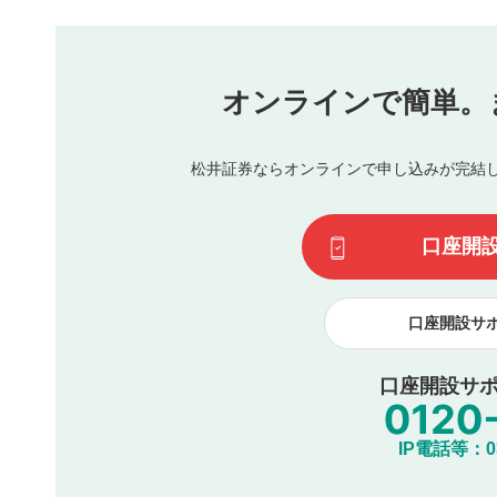
本動画コンテンツとは無関係の内容の投稿
他者への誹謗中傷や差別的表現投稿
公序良俗に反する内容の投稿
氏名、住所、電話番号など個人を特定できる情報の
オンラインで簡単。
閉
他のサイトへの誘導や営利目的、広告・宣伝を目的
他者の権利（商標、著作権、その他の知的財産権）
同一内容の多重投稿
松井証券ならオンラインで申し込みが完結
その他当社が不適切と判断した投稿
一度投稿した評価およびコメントの変更・削除はできませ
利用者は、利用者が投稿したコメントの著作権およびその
口座開
諾したものとします。また、利用者は、コメントに関する
コメントは、当社サービスの広告・宣伝、利用促進の目的で
口座開設サ
口座開設サポ
IP電話等：03-