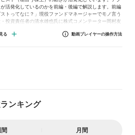
きが活発化しているのかを前編・後編で解説します。前編
ビストってなに？」現役ファンドマネージャーでモノ言う
役・投資責任者の清水雄也氏に株式コメンテーター岡村友
す。
動画プレイヤーの操作方法
作方法
生エリア
リアをクリックすると、動画
は一時停止します。
ニュー
数ランキング
リアにマウスを乗せると表示
一時停止
週間
月間
または一時停止します。