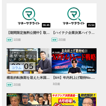
06:45
15:54
【期間限定無料公開中】取引量世界一の通貨ペアに優位性あり!?ドル/円&ユーロドルのテクニカルを検証！【JINのマンスリーFX戦略】
【ハイテク企業決算ハイライト】2027年分のメモリに売切れ報道!?＜米国マーケットダイジェスト8/5号＞
1日前
2日前
コラム
09:15
構造的転換期を迎えた米国市場 AIインフラ投資とFRBウォーシュ体制下の株式投資
【8/4】年内利上げ期待No.1！右肩上がりNZドル/円のトレード戦略【世界情勢からみるFXトレンド通貨ペア】
3日前
2日前