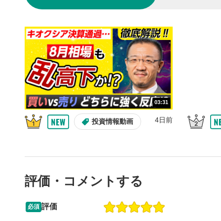
10秒戻
4
10秒、動画
シーク
5
再生位置を
置をクリッ
再生されま
画質/
6
03:31
画質の選択
4日前
投資情報動画
音量調
7
スライダー
ます。
評価・コメントする
全画面
8
動画が全画
ックすると
評価
必須
13:33
14:57