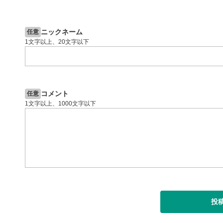
2ヶ月前
操作説明動画
4日前
投資情報動画
閉じる
ニックネーム
任意
1文字以上、20文字以下
コメント
任意
1文字以上、1000文字以下
投