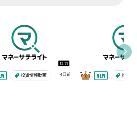
し/10秒送り
を巻き戻し/早送りします。
バー
示しています。再生したい位
クするとその位置から動画が
す。
再生速度の設定
13:33
/再生速度の変更ができます。
4日前
投資情報動画
投資情
整
を上下すると音量が調整でき
表示
面で表示されます。再度クリ
元のサイズに戻ります。
09:12
10:29