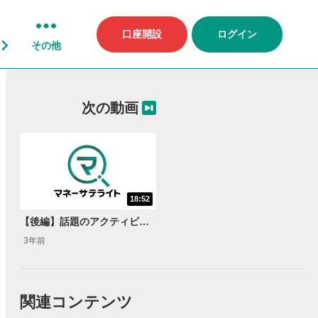
口座開設
ログイン
その他
次の動画
18:52
【後編】話題のアクティビストに聞く！アクティビスト投資活発化の理由は？
3年前
関連コンテンツ