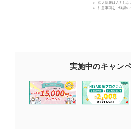
個人情報は入力しな
注意事項をご確認の
評価・コメ
評価・コメント
マネーサテライトでは利用者同士の情報交換・情報収集などを
できます。利用者は以下の注意事項をご理解のうえ、閲覧およ
実施中のキャン
他の利用者が動画を視聴される際の参考になるコメントをお待
なお、投稿をもって、本注意事項に同意されたものとみなしま
コメントの内容は、当社の公式な見解や意見ではありませ
ません。利用者ご自身の責任で閲覧および投稿を行ってく
当社は、利用者同士、もしくは利用者と第三者間のトラブ
評価およびコメントは当社にて審査のうえ、掲載となりま
ります。また、審査結果および結果の理由についてはお答
といたします。ご了承ください。
下記の項目に該当すると判断された投稿内容は、掲載を見