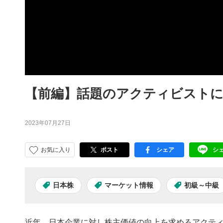
【前編】話題のアクティビスト
2023年07月27日
お気に入り
ポスト
シェア
シ
facebook
LI
日本株
マーケット情報
初級～中級
近年、日本企業に対し株主価値の向上を求めるアクテ