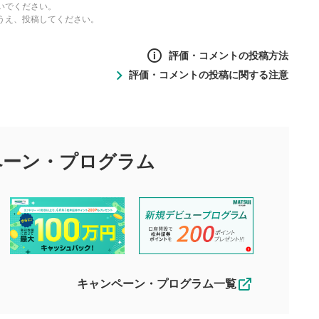
いでください。
うえ、投稿してください。
評価・コメントの投稿方法
評価・コメントの投稿に関する注意
ントの投稿方法
の
投稿に関する注意
目的として、各動画コンテンツに、評価およびコメントの投稿が
評価・コメントエリア
1
び投稿を行うものとしてください。
ペーン・
プログラム
星を押下すると1～5段階で評価できま
ちしております。
す。
す。
投稿するボタン
2
ん。当社は利用者より投稿された内容について一切の責任を負い
ださい。
星で評価をすると投稿できます。（お名
ルによって生じた損害に対して一切の責任を負いません。
前とコメントの入力は任意です）（※コメ
す。掲載されるまでに日数がかかる場合や掲載されない場合があ
ントは承認制です）
えできません。各動画コンテンツへの掲載をもって結果のご連絡
キャンペーン・プログラム一覧
動画の評価
3
合わせる場合がございます。
この動画の平均評価が表示されます。