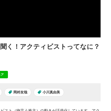
に聞く！アクティビストってなに？
ェア
NE
岡村友哉
小川真由美
ィビスト（物言う株主）の動きが活発化しています。アク