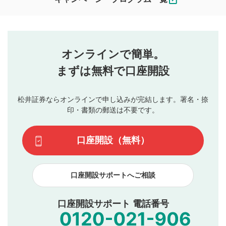
ます。
コメントの内容は、当社の公式な見解や意見ではありま
評価・コメントエリア
1
せん。当社は利用者より投稿された内容について一切の責
星を押下すると1～5段階で評価できます。
任を負いません。利用者ご自身の責任で閲覧および投稿を
オンラインで簡単。
行ってください。
投稿するボタン
2
当社は、利用者同士、もしくは利用者と第三者間のトラ
まずは無料で口座開設
星で評価をすると投稿できます。（お名前とコメント
ブルによって生じた損害に対して一切の責任を負いませ
の入力は任意です）（※コメントは承認制です）
ん。
評価およびコメントは当社にて審査のうえ、掲載となり
松井証券ならオンラインで申し込みが完結します。署名・捺
動画の評価
3
ます。掲載されるまでに日数がかかる場合や掲載されない
印・書類の郵送は不要です。
場合があります。また、審査結果および結果の理由につい
この動画の平均評価が表示されます。（最大評価は5.0
てはお答えできません。各動画コンテンツへの掲載をもっ
です）
口座開設（無料）
て結果のご連絡といたします。ご了承ください。
下記の項目に該当すると判断された投稿内容は、掲載を
見合わせる場合がございます。
口座開設サポートへご相談
本動画コンテンツとは無関係の内容の投稿
他者への誹謗中傷や差別的表現投稿
公序良俗に反する内容の投稿
口座開設サポート 電話番号
氏名、住所、電話番号など個人を特定できる情報の
投稿