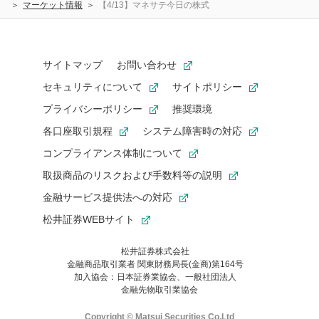
マーケット情報
【4/13】マネサテ今日の株式
サイトマップ
お問い合わせ
セキュリティについて
サイトポリシー
プライバシーポリシー
推奨環境
各口座取引規程
システム障害時の対応
コンプライアンス体制について
取扱商品のリスクおよび手数料等の説明
金融サービス提供法への対応
松井証券WEBサイト
松井証券株式会社
金融商品取引業者 関東財務局長(金商)第164号
お気に入り機能は松井証券の会員限定の機能です。
加入協会：日本証券業協会、一般社団法人
お気に入り登録いただくと、後からいつでもお気に入りのコンテ
金融先物取引業協会
ンツを一覧でご確認いただけます。
ご利用いただくには口座開設が必要です。
Copyright © Matsui Securities Co,Ltd