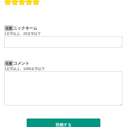
操作説明動画
投資情報動画
操作説明動画
2ヶ月前
4日前
投資情報動画
ニックネーム
任意
1文字以上、20文字以下
コメント
任意
1文字以上、1000文字以下
投稿する