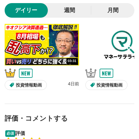
10秒、動画を巻き戻し/早送りします。
デイリー
週間
月間
シークバー
5
再生位置を示しています。再生したい位置をクリック
するとその位置から動画が再生されます。
画質/再生速度の設定
6
画質の選択/再生速度の変更ができます。
03:31
音量調整
7
スライダーを上下すると音量が調整できます。
4日前
全画面表示
8
投資情報動画
投資情報動画
動画が全画面で表示されます。再度クリックすると元
のサイズに戻ります。
評価・コメントする
13:33
14:57
評価
必須