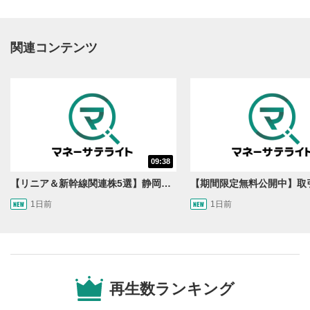
関連コンテンツ
動画再生エリア
1
09:38
動画再生エリアをクリックすると、動画を再生または
一時停止します。
【リニア＆新幹線関連株5選】静岡県知事の承認でリニア路線工事進展！北陸新幹線も「小浜・京都ルート」再決定！関連する注目の銘柄は？＜たけぞうNEWS＞
1日前
1日前
操作メニュー
2
動画再生エリアにマウスを乗せると表示されます。
再生/一時停止
3
動画を再生または一時停止します。
再生数ランキング
10秒戻し/10秒送り
4