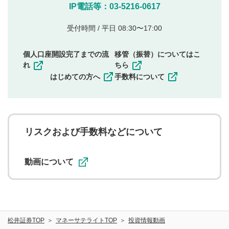
他のサイトへの誘導や営利目的、広告・宣伝を目
IP電話等：03-5216-0617
的とした投稿
他者の権利（商標、著作権、その他の知的財産
受付時間 / 平日 08:30〜17:00
権）を侵害するような投稿
同一内容の多重投稿
個人口座開設完了までの流
移管（振替）についてはこ
その他当社が不適切と判断した投稿
れ
ちら
一度投稿した評価およびコメントの変更・削除はできま
はじめての方へ
手数料について
せんので、内容をご確認のうえ投稿してください。
利用者は、利用者が投稿したコメントの著作権およびそ
の他の著作権法上の全権利を当社に対して無償で利用する
ことを承諾したものとします。また、利用者は、コメント
に関する著作者人格権を行使しないことに同意します。利
リスクおよび手数料などについて
用者が投稿したコメントは、当社サービスの広告・宣伝、
利用促進の目的で、印刷物・WEBサイト・SNS等に掲載す
ることがあります。
動画について
松井証券TOP
マネーサテライトTOP
投資情報動画