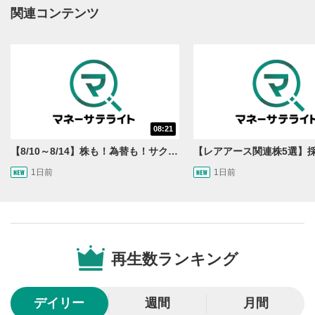
動画再生エリアにマウスを乗せると表示されます。
関連コンテンツ
再生/一時停止
3
動画を再生または一時停止します。
10秒戻し/10秒送り
4
10秒、動画を巻き戻し/早送りします。
シークバー
08:21
5
再生位置を示しています。再生したい位置をクリック
【8/10～8/14】株も！為替も！サクッと！来週のマーケット見通し＜Next View＞
するとその位置から動画が再生されます。
1日前
1日前
画質/再生速度の設定
6
画質の選択/再生速度の変更ができます。
音量調整
7
再生数ランキング
スライダーを上下すると音量が調整できます。
全画面表示
8
デイリー
週間
月間
動画が全画面で表示されます。再度クリックすると元