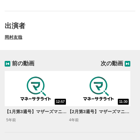
出演者
岡村友哉
前の動画
次の動画
12:57
11:30
動画再生エリア
1
【1月第3週号】マザーズマニア＜岡村友哉のサキヨミ特急便＞
【2月第3週号】マザーズマニア＜岡村友哉のサキヨミ特急便＞
動画再生エリアをクリックすると、動画を再生または
5年前
4年前
一時停止します。
操作メニュー
2