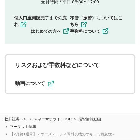
他者の権利（商標、著作権、その他の知的財産
受付時間 / 平日 08:30〜17:00
権）を侵害するような投稿
同一内容の多重投稿
個人口座開設完了までの流
移管（振替）についてはこ
その他当社が不適切と判断した投稿
れ
ちら
一度投稿した評価およびコメントの変更・削除はできま
はじめての方へ
手数料について
せんので、内容をご確認のうえ投稿してください。
利用者は、利用者が投稿したコメントの著作権およびそ
の他の著作権法上の全権利を当社に対して無償で利用する
ことを承諾したものとします。また、利用者は、コメント
に関する著作者人格権を行使しないことに同意します。利
リスクおよび手数料などについて
用者が投稿したコメントは、当社サービスの広告・宣伝、
利用促進の目的で、印刷物・WEBサイト・SNS等に掲載す
ることがあります。
動画について
松井証券TOP
マネーサテライトTOP
投資情報動画
マーケット情報
【2月第1週号】マザーズマニア＜岡村友哉のサキヨミ特急便＞