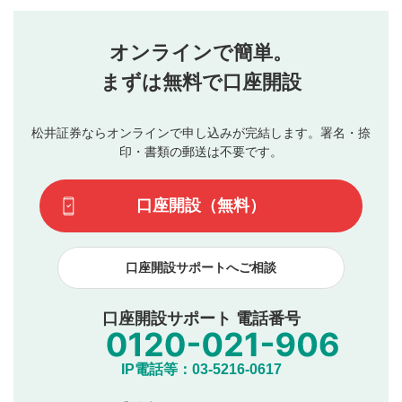
評価・コメントエリア
1
せん。当社は利用者より投稿された内容について一切の責
星を押下すると1～5段階で評価できます。
任を負いません。利用者ご自身の責任で閲覧および投稿を
オンラインで簡単。
行ってください。
投稿するボタン
2
当社は、利用者同士、もしくは利用者と第三者間のトラ
まずは無料で口座開設
星で評価をすると投稿できます。（お名前とコメント
ブルによって生じた損害に対して一切の責任を負いませ
の入力は任意です）（※コメントは承認制です）
ん。
評価およびコメントは当社にて審査のうえ、掲載となり
松井証券ならオンラインで申し込みが完結します。署名・捺
動画の評価
3
ます。掲載されるまでに日数がかかる場合や掲載されない
印・書類の郵送は不要です。
場合があります。また、審査結果および結果の理由につい
この動画の平均評価が表示されます。（最大評価は5.0
てはお答えできません。各動画コンテンツへの掲載をもっ
です）
口座開設（無料）
て結果のご連絡といたします。ご了承ください。
下記の項目に該当すると判断された投稿内容は、掲載を
見合わせる場合がございます。
口座開設サポートへご相談
本動画コンテンツとは無関係の内容の投稿
他者への誹謗中傷や差別的表現投稿
公序良俗に反する内容の投稿
口座開設サポート 電話番号
氏名、住所、電話番号など個人を特定できる情報の
投稿
他のサイトへの誘導や営利目的、広告・宣伝を目
IP電話等：03-5216-0617
的とした投稿