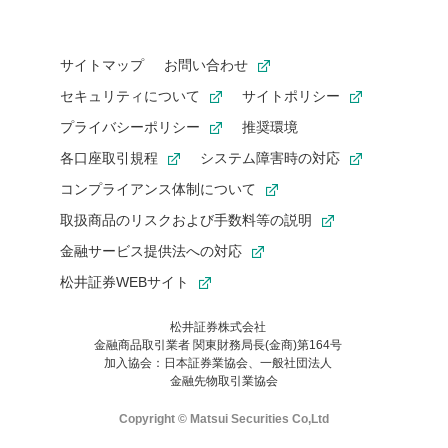
サイトマップ
お問い合わせ
セキュリティについて
サイトポリシー
プライバシーポリシー
推奨環境
各口座取引規程
システム障害時の対応
コンプライアンス体制について
取扱商品のリスクおよび手数料等の説明
金融サービス提供法への対応
松井証券WEBサイト
松井証券株式会社
金融商品取引業者 関東財務局長(金商)第164号
お気に入り機能は松井証券の会員限定の機能です。
加入協会：日本証券業協会、一般社団法人
お気に入り登録いただくと、後からいつでもお気に入りのコンテ
金融先物取引業協会
ンツを一覧でご確認いただけます。
ご利用いただくには口座開設が必要です。
Copyright © Matsui Securities Co,Ltd
すでに松井証券の口座をお持ちでお気に入り登録ができない場合