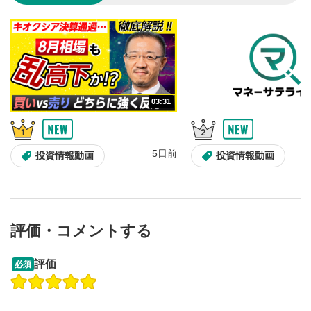
のサイズに戻ります。
03:31
5日前
投資情報動画
投資情報動画
評価・コメントする
13:33
14:57
評価
必須
操作説明動画
投資情報動画
操作説明動画
2ヶ月前