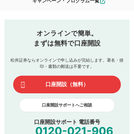
キャンペーン・プログラム一覧
ます。
コメントの内容は、当社の公式な見解や意見ではありま
評価・コメントエリア
1
せん。当社は利用者より投稿された内容について一切の責
星を押下すると1～5段階で評価できます。
任を負いません。利用者ご自身の責任で閲覧および投稿を
オンラインで簡単。
行ってください。
投稿するボタン
2
当社は、利用者同士、もしくは利用者と第三者間のトラ
まずは無料で口座開設
星で評価をすると投稿できます。（お名前とコメント
ブルによって生じた損害に対して一切の責任を負いませ
の入力は任意です）（※コメントは承認制です）
ん。
評価およびコメントは当社にて審査のうえ、掲載となり
松井証券ならオンラインで申し込みが完結します。署名・捺
動画の評価
3
ます。掲載されるまでに日数がかかる場合や掲載されない
印・書類の郵送は不要です。
場合があります。また、審査結果および結果の理由につい
この動画の平均評価が表示されます。（最大評価は5.0
てはお答えできません。各動画コンテンツへの掲載をもっ
です）
口座開設（無料）
て結果のご連絡といたします。ご了承ください。
下記の項目に該当すると判断された投稿内容は、掲載を
見合わせる場合がございます。
口座開設サポートへご相談
本動画コンテンツとは無関係の内容の投稿
他者への誹謗中傷や差別的表現投稿
公序良俗に反する内容の投稿
口座開設サポート 電話番号
氏名、住所、電話番号など個人を特定できる情報の
投稿