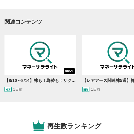
関連コンテンツ
動画再生エリア
1
08:21
動画再生エリアをクリックすると、動画を再生または
一時停止します。
【8/10～8/14】株も！為替も！サクッと！来週のマーケット見通し＜Next View＞
1日前
1日前
操作メニュー
2
動画再生エリアにマウスを乗せると表示されます。
再生/一時停止
3
動画を再生または一時停止します。
再生数ランキング
10秒戻し/10秒送り
4