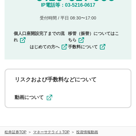
他のサイトへの誘導や営利目的、広告・宣伝を目
IP電話等：03-5216-0617
的とした投稿
他者の権利（商標、著作権、その他の知的財産
受付時間 / 平日 08:30〜17:00
権）を侵害するような投稿
同一内容の多重投稿
個人口座開設完了までの流
移管（振替）についてはこ
その他当社が不適切と判断した投稿
れ
ちら
一度投稿した評価およびコメントの変更・削除はできま
はじめての方へ
手数料について
せんので、内容をご確認のうえ投稿してください。
利用者は、利用者が投稿したコメントの著作権およびそ
の他の著作権法上の全権利を当社に対して無償で利用する
ことを承諾したものとします。また、利用者は、コメント
に関する著作者人格権を行使しないことに同意します。利
リスクおよび手数料などについて
用者が投稿したコメントは、当社サービスの広告・宣伝、
利用促進の目的で、印刷物・WEBサイト・SNS等に掲載す
ることがあります。
動画について
松井証券TOP
マネーサテライトTOP
投資情報動画