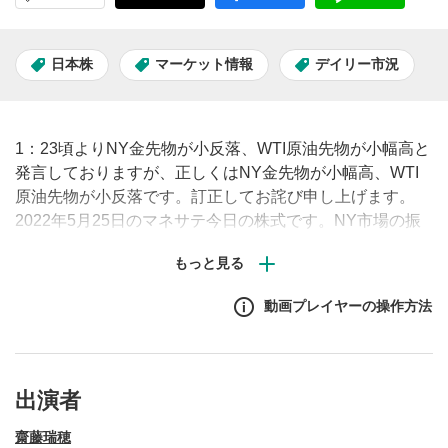
日本株
マーケット情報
デイリー市況
1：23頃よりNY金先物が小反落、WTI原油先物が小幅高と
発言しておりますが、正しくはNY金先物が小幅高、WTI
原油先物が小反落です。訂正してお詫び申し上げます。
2022年5月25日のマネサテ今日の株式です。NY市場の振
り返り、各種指数・為替情報、日本株の株価材料、経済指
標・決算発表の結果と予定を毎朝8時40分頃にお届けしま
す。
動画プレイヤーの操作方法
出演者
齋藤瑞穂