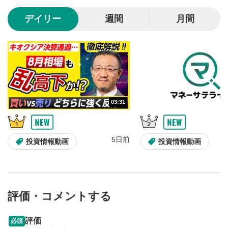
10秒、動画を巻き戻し/早送りします。
デイリー
週間
月間
シークバー
5
再生位置を示しています。再生したい位置をクリック
するとその位置から動画が再生されます。
画質/再生速度の設定
6
画質の選択/再生速度の変更ができます。
03:31
音量調整
7
スライダーを上下すると音量が調整できます。
5日前
全画面表示
8
投資情報動画
投資情報動画
動画が全画面で表示されます。再度クリックすると元
のサイズに戻ります。
評価・コメントする
13:33
14:57
評価
必須