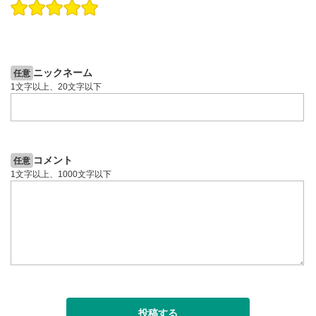
操作説明動画
投資情報動画
操作説明動画
2ヶ月前
5日前
投資情報動画
ニックネーム
任意
1文字以上、20文字以下
コメント
任意
1文字以上、1000文字以下
投稿する