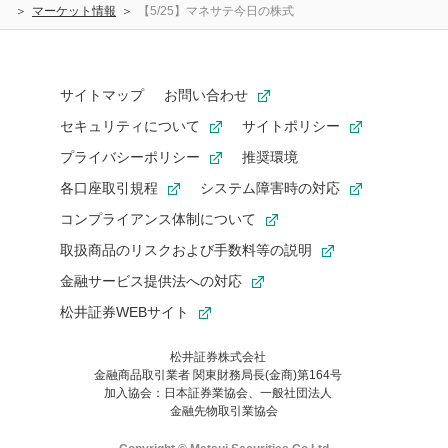
マーケット情報
【5/25】マネサテ今日の株式
サイトマップ
お問い合わせ
セキュリティについて
サイトポリシー
プライバシーポリシー
推奨環境
各口座取引規程
システム障害時の対応
コンプライアンス体制について
取扱商品のリスクおよび手数料等の説明
金融サービス提供法への対応
松井証券WEBサイト
松井証券株式会社
金融商品取引業者 関東財務局長(金商)第164号
お気に入り機能は松井証券の会員限定の機能です。
加入協会：日本証券業協会、一般社団法人
お気に入り登録いただくと、後からいつでもお気に入りのコンテ
金融先物取引業協会
ンツを一覧でご確認いただけます。
ご利用いただくには口座開設が必要です。