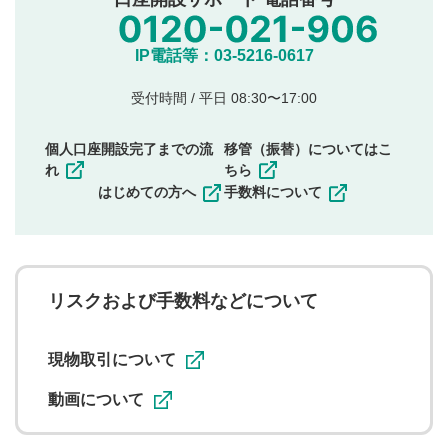
氏名、住所、電話番号など個人を特定できる情報の
投稿
他のサイトへの誘導や営利目的、広告・宣伝を目
IP電話等：03-5216-0617
的とした投稿
他者の権利（商標、著作権、その他の知的財産
受付時間 / 平日 08:30〜17:00
権）を侵害するような投稿
同一内容の多重投稿
個人口座開設完了までの流
移管（振替）についてはこ
その他当社が不適切と判断した投稿
れ
ちら
一度投稿した評価およびコメントの変更・削除はできま
はじめての方へ
手数料について
せんので、内容をご確認のうえ投稿してください。
利用者は、利用者が投稿したコメントの著作権およびそ
の他の著作権法上の全権利を当社に対して無償で利用する
ことを承諾したものとします。また、利用者は、コメント
に関する著作者人格権を行使しないことに同意します。利
リスクおよび手数料などについて
用者が投稿したコメントは、当社サービスの広告・宣伝、
利用促進の目的で、印刷物・WEBサイト・SNS等に掲載す
ることがあります。
現物取引について
動画について