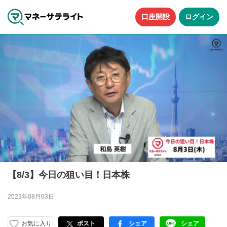
口座開設
ログイン
【8/3】今日の狙い目！日本株
2023年08月03日
お気に入り
ポスト
シェア
シェア
facebook
LINE