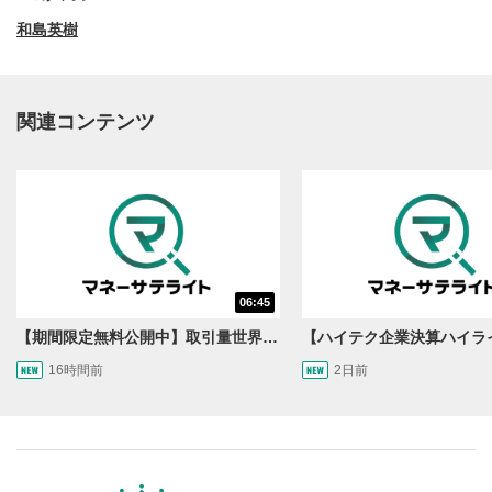
和島英樹
関連コンテンツ
動画再生エリア
1
06:45
動画再生エリアをクリックすると、動画を再生または
一時停止します。
【期間限定無料公開中】取引量世界一の通貨ペアに優位性あり!?ドル/円&ユーロドルのテクニカルを検証！【JINのマンスリーFX戦略】
16時間前
2日前
操作メニュー
2
動画再生エリアにマウスを乗せると表示されます。
再生/一時停止
3
動画を再生または一時停止します。