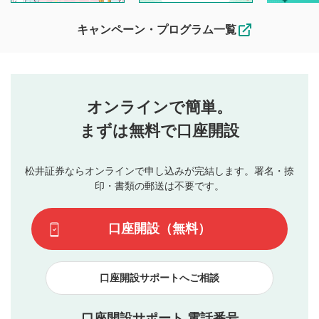
待ちしております。
なお、投稿をもって、本注意事項に同意されたものとみなし
キャンペーン・プログラム一覧
ます。
コメントの内容は、当社の公式な見解や意見ではありま
評価・コメントエリア
1
せん。当社は利用者より投稿された内容について一切の責
星を押下すると1～5段階で評価できます。
任を負いません。利用者ご自身の責任で閲覧および投稿を
オンラインで簡単。
行ってください。
投稿するボタン
2
当社は、利用者同士、もしくは利用者と第三者間のトラ
まずは無料で口座開設
星で評価をすると投稿できます。（お名前とコメント
ブルによって生じた損害に対して一切の責任を負いませ
の入力は任意です）（※コメントは承認制です）
ん。
評価およびコメントは当社にて審査のうえ、掲載となり
松井証券ならオンラインで申し込みが完結します。署名・捺
動画の評価
3
ます。掲載されるまでに日数がかかる場合や掲載されない
印・書類の郵送は不要です。
場合があります。また、審査結果および結果の理由につい
この動画の平均評価が表示されます。（最大評価は5.0
てはお答えできません。各動画コンテンツへの掲載をもっ
です）
口座開設（無料）
て結果のご連絡といたします。ご了承ください。
下記の項目に該当すると判断された投稿内容は、掲載を
見合わせる場合がございます。
口座開設サポートへご相談
本動画コンテンツとは無関係の内容の投稿
他者への誹謗中傷や差別的表現投稿
公序良俗に反する内容の投稿
口座開設サポート 電話番号