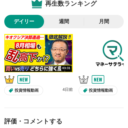
再生数ランキング
10秒戻し/10秒送り
4
10秒、動画を巻き戻し/早送りします。
デイリー
週間
月間
シークバー
5
再生位置を示しています。再生したい位置をクリック
するとその位置から動画が再生されます。
画質/再生速度の設定
6
画質の選択/再生速度の変更ができます。
03:31
音量調整
7
スライダーを上下すると音量が調整できます。
4日前
全画面表示
8
投資情報動画
投資情報動画
動画が全画面で表示されます。再度クリックすると元
のサイズに戻ります。
評価・コメントする