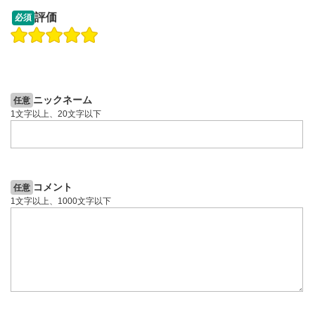
09:12
14:57
評価
必須
操作説明動画
操作説明動画
2ヶ月前
7日前
投資情報動画
投資情報動画
ニックネーム
任意
1文字以上、20文字以下
コメント
任意
1文字以上、1000文字以下