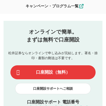
なお、投稿をもって、本注意事項に同意されたものとみなし
キャンペーン・プログラム一覧
ます。
コメントの内容は、当社の公式な見解や意見ではありま
評価・コメントエリア
1
せん。当社は利用者より投稿された内容について一切の責
星を押下すると1～5段階で評価できます。
任を負いません。利用者ご自身の責任で閲覧および投稿を
オンラインで簡単。
行ってください。
投稿するボタン
2
当社は、利用者同士、もしくは利用者と第三者間のトラ
まずは無料で口座開設
星で評価をすると投稿できます。（お名前とコメント
ブルによって生じた損害に対して一切の責任を負いませ
の入力は任意です）（※コメントは承認制です）
ん。
評価およびコメントは当社にて審査のうえ、掲載となり
松井証券ならオンラインで申し込みが完結します。署名・捺
動画の評価
3
ます。掲載されるまでに日数がかかる場合や掲載されない
印・書類の郵送は不要です。
場合があります。また、審査結果および結果の理由につい
この動画の平均評価が表示されます。（最大評価は5.0
てはお答えできません。各動画コンテンツへの掲載をもっ
です）
口座開設（無料）
て結果のご連絡といたします。ご了承ください。
下記の項目に該当すると判断された投稿内容は、掲載を
見合わせる場合がございます。
口座開設サポートへご相談
本動画コンテンツとは無関係の内容の投稿
他者への誹謗中傷や差別的表現投稿
公序良俗に反する内容の投稿
口座開設サポート 電話番号
氏名、住所、電話番号など個人を特定できる情報の