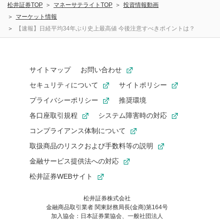
松井証券TOP
マネーサテライトTOP
投資情報動画
マーケット情報
【速報】日経平均34年ぶり史上最高値 今後注意すべきポイントは？
サイトマップ
お問い合わせ
セキュリティについて
サイトポリシー
プライバシーポリシー
推奨環境
各口座取引規程
システム障害時の対応
コンプライアンス体制について
取扱商品のリスクおよび手数料等の説明
金融サービス提供法への対応
松井証券WEBサイト
松井証券株式会社
金融商品取引業者 関東財務局長(金商)第164号
お気に入り機能は松井証券の会員限定の機能です。
加入協会：日本証券業協会、一般社団法人
お気に入り登録いただくと、後からいつでもお気に入りのコンテ