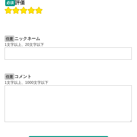
13:33
14:57
評価
必須
操作説明動画
操作説明動画
2ヶ月前
4日前
投資情報動画
投資情報動画
ニックネーム
任意
1文字以上、20文字以下
コメント
任意
1文字以上、1000文字以下