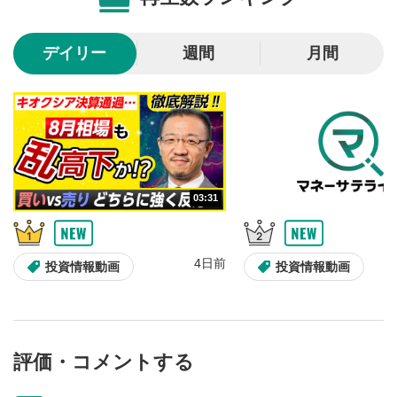
10秒戻し/10秒送り
4
10秒、動画を巻き戻し/早送りします。
デイリー
週間
月間
シークバー
5
再生位置を示しています。再生したい位置をクリック
するとその位置から動画が再生されます。
画質/再生速度の設定
6
画質の選択/再生速度の変更ができます。
03:31
音量調整
7
スライダーを上下すると音量が調整できます。
4日前
全画面表示
8
投資情報動画
投資情報動画
動画が全画面で表示されます。再度クリックすると元
のサイズに戻ります。
評価・コメントする