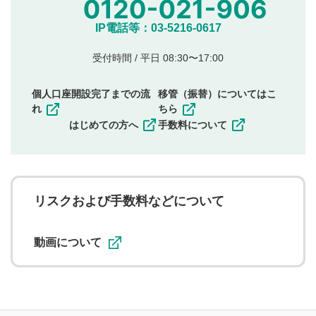
投稿
他のサイトへの誘導や営利目的、広告・宣伝を目
IP電話等：03-5216-0617
的とした投稿
他者の権利（商標、著作権、その他の知的財産
受付時間 / 平日 08:30〜17:00
権）を侵害するような投稿
同一内容の多重投稿
個人口座開設完了までの流
移管（振替）についてはこ
その他当社が不適切と判断した投稿
れ
ちら
一度投稿した評価およびコメントの変更・削除はできま
はじめての方へ
手数料について
せんので、内容をご確認のうえ投稿してください。
利用者は、利用者が投稿したコメントの著作権およびそ
の他の著作権法上の全権利を当社に対して無償で利用する
ことを承諾したものとします。また、利用者は、コメント
に関する著作者人格権を行使しないことに同意します。利
リスクおよび手数料などについて
用者が投稿したコメントは、当社サービスの広告・宣伝、
利用促進の目的で、印刷物・WEBサイト・SNS等に掲載す
ることがあります。
動画について