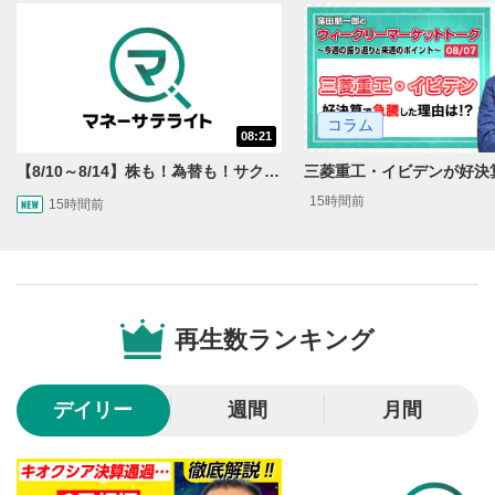
動画を再生または一時停止します。
10秒戻し/10秒送り
4
10秒、動画を巻き戻し/早送りします。
コラム
シークバー
08:21
5
再生位置を示しています。再生したい位置をクリック
【8/10～8/14】株も！為替も！サクッと！来週のマーケット見通し＜Next View＞
するとその位置から動画が再生されます。
15時間前
15時間前
画質/再生速度の設定
6
画質の選択/再生速度の変更ができます。
音量調整
7
再生数ランキング
スライダーを上下すると音量が調整できます。
全画面表示
8
デイリー
週間
月間
動画が全画面で表示されます。再度クリックすると元
のサイズに戻ります。