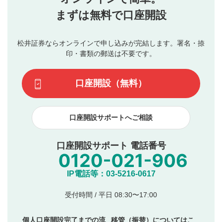
行ってください。
投稿するボタン
2
当社は、利用者同士、もしくは利用者と第三者間のトラ
まずは無料で口座開設
星で評価をすると投稿できます。（お名前とコメント
ブルによって生じた損害に対して一切の責任を負いませ
の入力は任意です）（※コメントは承認制です）
ん。
評価およびコメントは当社にて審査のうえ、掲載となり
松井証券ならオンラインで申し込みが完結します。署名・捺
動画の評価
3
ます。掲載されるまでに日数がかかる場合や掲載されない
印・書類の郵送は不要です。
場合があります。また、審査結果および結果の理由につい
この動画の平均評価が表示されます。（最大評価は5.0
てはお答えできません。各動画コンテンツへの掲載をもっ
です）
口座開設（無料）
て結果のご連絡といたします。ご了承ください。
下記の項目に該当すると判断された投稿内容は、掲載を
見合わせる場合がございます。
口座開設サポートへご相談
本動画コンテンツとは無関係の内容の投稿
他者への誹謗中傷や差別的表現投稿
公序良俗に反する内容の投稿
口座開設サポート 電話番号
氏名、住所、電話番号など個人を特定できる情報の
投稿
他のサイトへの誘導や営利目的、広告・宣伝を目
IP電話等：03-5216-0617
的とした投稿
他者の権利（商標、著作権、その他の知的財産
受付時間 / 平日 08:30〜17:00
権）を侵害するような投稿
同一内容の多重投稿
個人口座開設完了までの流
移管（振替）についてはこ