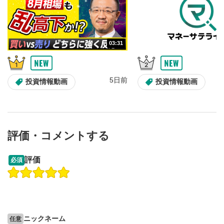
03:31
5日前
投資情報動画
投資情報動画
評価・コメントする
13:33
14:57
評価
必須
操作説明動画
投資情報動画
操作説明動画
2ヶ月前
5日前
投資情報動画
ニックネーム
任意