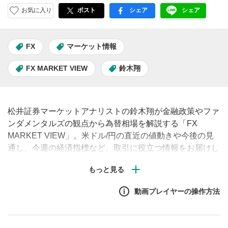
お気に入り
ポスト
シェア
シェア
facebook
LINE
FX
マーケット情報
FX MARKET VIEW
鈴木翔
松井証券マーケットアナリストの鈴木翔が金融政策やファ
ンダメンタルズの観点から為替相場を解説する「FX
MARKET VIEW」。米ドル/円の直近の値動きや今後の見
通し、今週の経済指標など、取引に役立つ情報をお届けし
ます。（毎週月曜・水曜・金曜午前に配信予定）
動画プレイヤーの操作方法