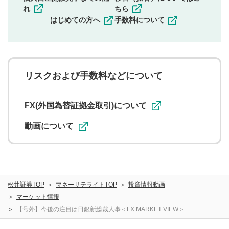
その他当社が不適切と判断した投稿
れ
ちら
一度投稿した評価およびコメントの変更・削除はできま
はじめての方へ
手数料について
せんので、内容をご確認のうえ投稿してください。
利用者は、利用者が投稿したコメントの著作権およびそ
の他の著作権法上の全権利を当社に対して無償で利用する
ことを承諾したものとします。また、利用者は、コメント
に関する著作者人格権を行使しないことに同意します。利
リスクおよび手数料などについて
用者が投稿したコメントは、当社サービスの広告・宣伝、
利用促進の目的で、印刷物・WEBサイト・SNS等に掲載す
ることがあります。
FX(外国為替証拠金取引)について
動画について
松井証券TOP
マネーサテライトTOP
投資情報動画
マーケット情報
【号外】今後の注目は日銀新総裁人事＜FX MARKET VIEW＞