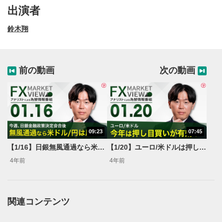
出演者
鈴木翔
前の動画
次の動画
09:23
07:45
動画再生エリア
1
【1/16】日銀無風通過なら米ドル/円は反発？＜FX MARKET VIEW＞
【1/20】ユーロ/米ドルは押し目買いが有効？＜FX MARKET VIEW＞
動画再生エリアをクリックすると、動画を再生または
4年前
4年前
一時停止します。
操作メニュー
2
動画再生エリアにマウスを乗せると表示されます。
関連コンテンツ
再生/一時停止
3