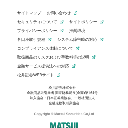
サイトマップ
お問い合わせ
セキュリティについて
サイトポリシー
プライバシーポリシー
推奨環境
各口座取引規程
システム障害時の対応
コンプライアンス体制について
取扱商品のリスクおよび手数料等の説明
金融サービス提供法への対応
松井証券WEBサイト
松井証券株式会社
金融商品取引業者 関東財務局長(金商)第164号
お気に入り機能は松井証券の会員限定の機能です。
加入協会：日本証券業協会、一般社団法人
お気に入り登録いただくと、後からいつでもお気に入りのコンテ
金融先物取引業協会
ンツを一覧でご確認いただけます。
ご利用いただくには口座開設が必要です。
Copyright © Matsui Securities Co,Ltd
すでに松井証券の口座をお持ちでお気に入り登録ができない場合
はご利用の端末で一度ログインしてください。