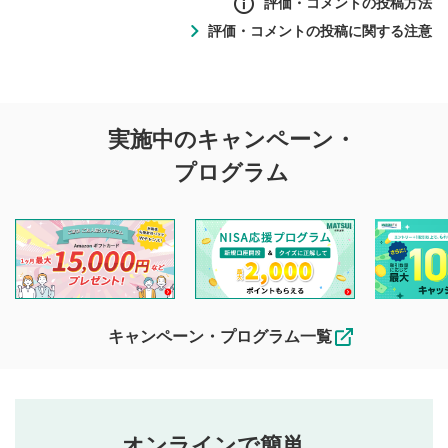
評価・コメントの投稿方法
評価・コメントの投稿に関する注意
評価・コメントの
実施中のキャンペーン・
投稿に関する注意
プログラム
マネーサテライトでは利用者同士の情報交換・情報収集など
を目的として、各動画コンテンツに、評価およびコメントの
投稿ができます。利用者は以下の注意事項をご理解のうえ、
閲覧および投稿を行うものとしてください。
他の利用者が動画を視聴される際の参考になるコメントをお
待ちしております。
なお、投稿をもって、本注意事項に同意されたものとみなし
キャンペーン・プログラム一覧
ます。
コメントの内容は、当社の公式な見解や意見ではありま
評価・コメントエリア
1
せん。当社は利用者より投稿された内容について一切の責
星を押下すると1～5段階で評価できます。
任を負いません。利用者ご自身の責任で閲覧および投稿を
オンラインで簡単。