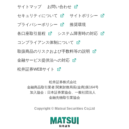
サイトマップ
お問い合わせ
セキュリティについて
サイトポリシー
プライバシーポリシー
推奨環境
各口座取引規程
システム障害時の対応
コンプライアンス体制について
取扱商品のリスクおよび手数料等の説明
金融サービス提供法への対応
松井証券WEBサイト
松井証券株式会社
金融商品取引業者 関東財務局長(金商)第164号
お気に入り機能は松井証券の会員限定の機能です。
加入協会：日本証券業協会、一般社団法人
お気に入り登録いただくと、後からいつでもお気に入りのコンテ
金融先物取引業協会
ンツを一覧でご確認いただけます。
ご利用いただくには口座開設が必要です。
Copyright © Matsui Securities Co,Ltd
すでに松井証券の口座をお持ちでお気に入り登録ができない場合
はご利用の端末で一度ログインしてください。