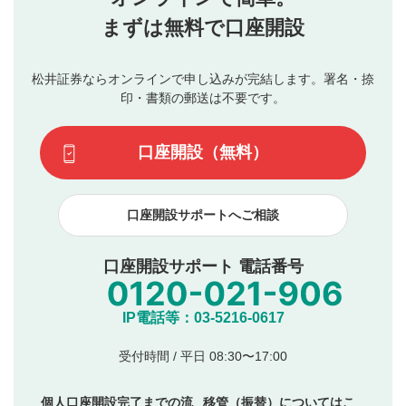
行ってください。
投稿するボタン
2
当社は、利用者同士、もしくは利用者と第三者間のトラ
まずは無料で口座開設
星で評価をすると投稿できます。（お名前とコメント
ブルによって生じた損害に対して一切の責任を負いませ
の入力は任意です）（※コメントは承認制です）
ん。
評価およびコメントは当社にて審査のうえ、掲載となり
松井証券ならオンラインで申し込みが完結します。署名・捺
動画の評価
3
ます。掲載されるまでに日数がかかる場合や掲載されない
印・書類の郵送は不要です。
場合があります。また、審査結果および結果の理由につい
この動画の平均評価が表示されます。（最大評価は5.0
てはお答えできません。各動画コンテンツへの掲載をもっ
です）
口座開設（無料）
て結果のご連絡といたします。ご了承ください。
下記の項目に該当すると判断された投稿内容は、掲載を
見合わせる場合がございます。
口座開設サポートへご相談
本動画コンテンツとは無関係の内容の投稿
他者への誹謗中傷や差別的表現投稿
公序良俗に反する内容の投稿
口座開設サポート 電話番号
氏名、住所、電話番号など個人を特定できる情報の
投稿
他のサイトへの誘導や営利目的、広告・宣伝を目
IP電話等：03-5216-0617
的とした投稿
他者の権利（商標、著作権、その他の知的財産
受付時間 / 平日 08:30〜17:00
権）を侵害するような投稿
同一内容の多重投稿
個人口座開設完了までの流
移管（振替）についてはこ