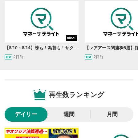
動画を再生または一時停止します。
10秒戻し/10秒送り
4
10秒、動画を巻き戻し/早送りします。
シークバー
08:21
5
再生位置を示しています。再生したい位置をクリック
【8/10～8/14】株も！為替も！サクッと！来週のマーケット見通し＜Next View＞
するとその位置から動画が再生されます。
2日前
2日前
画質/再生速度の設定
6
画質の選択/再生速度の変更ができます。
音量調整
7
再生数ランキング
スライダーを上下すると音量が調整できます。
全画面表示
8
デイリー
週間
月間
動画が全画面で表示されます。再度クリックすると元
のサイズに戻ります。