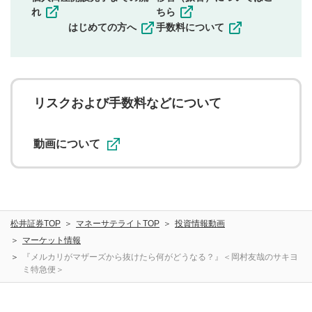
その他当社が不適切と判断した投稿
れ
ちら
一度投稿した評価およびコメントの変更・削除はできま
はじめての方へ
手数料について
せんので、内容をご確認のうえ投稿してください。
利用者は、利用者が投稿したコメントの著作権およびそ
の他の著作権法上の全権利を当社に対して無償で利用する
ことを承諾したものとします。また、利用者は、コメント
に関する著作者人格権を行使しないことに同意します。利
リスクおよび手数料などについて
用者が投稿したコメントは、当社サービスの広告・宣伝、
利用促進の目的で、印刷物・WEBサイト・SNS等に掲載す
ることがあります。
動画について
松井証券TOP
マネーサテライトTOP
投資情報動画
マーケット情報
『メルカリがマザーズから抜けたら何がどうなる？』＜岡村友哉のサキヨ
ミ特急便＞