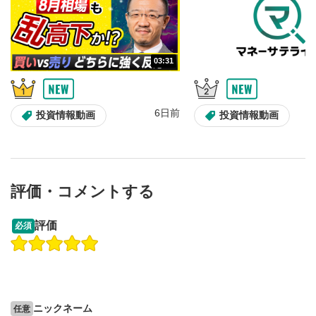
03:31
6日前
投資情報動画
投資情報動画
評価・コメントする
13:33
14:57
評価
必須
操作説明動画
投資情報動画
操作説明動画
2ヶ月前
6日前
投資情報動画
ニックネーム
任意