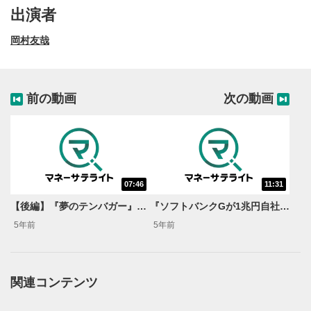
出演者
岡村友哉
前の動画
次の動画
07:46
11:31
動画再生エリア
1
【後編】『夢のテンバガー』＜岡村友哉のサキヨミ特急便＞
『ソフトバンクGが1兆円自社株買い！需給効果を掘り下げてみよう！』＜岡村友哉のサキヨミ特急便＞
動画再生エリアをクリックすると、動画を再生または
5年前
5年前
一時停止します。
操作メニュー
2
動画再生エリアにマウスを乗せると表示されます。
関連コンテンツ
再生/一時停止
3