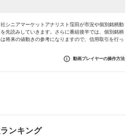
当社シニアマーケットアナリスト窪田が市況や個別銘柄動
きを先読みしていきます。さらに番組後半では、個別銘柄
移は将来の値動きの参考になりますので、信用取引を行っ
動画プレイヤーの操作方法
作方法
生エリア
リアをクリックすると、動画
は一時停止します。
ニュー
数ランキング
リアにマウスを乗せると表示