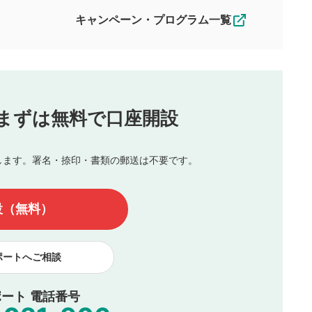
えできません。各動画コンテンツへの掲載をもって結果のご連絡
キャンペーン・プログラム一覧
動画の評価
3
合わせる場合がございます。
この動画の平均評価が表示されます。
（最大評価は5.0です）
投稿
まずは無料で口座開設
じる
とした投稿
を侵害するような投稿
します。署名・捺印・書類の郵送は不要です。
んので、内容をご確認のうえ投稿してください。
他の著作権法上の全権利を当社に対して無償で利用することを承
設（無料）
著作者人格権を行使しないことに同意します。利用者が投稿した
、印刷物・WEBサイト・SNS等に掲載することがあります。
ポートへご相談
ート 電話番号