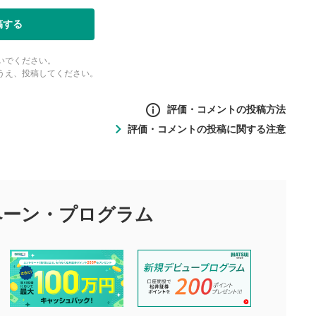
稿する
いでください。
うえ、投稿してください。
評価・コメントの投稿方法
評価・コメントの投稿に関する注意
ントの投稿方法
の
投稿に関する注意
目的として、各動画コンテンツに、評価およびコメントの投稿が
評価・コメントエリア
1
び投稿を行うものとしてください。
ペーン・
プログラム
星を押下すると1～5段階で評価できま
ちしております。
す。
す。
投稿するボタン
2
ん。当社は利用者より投稿された内容について一切の責任を負い
ださい。
星で評価をすると投稿できます。（お名
ルによって生じた損害に対して一切の責任を負いません。
前とコメントの入力は任意です）（※コメ
す。掲載されるまでに日数がかかる場合や掲載されない場合があ
ントは承認制です）