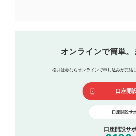
ります。また、審査結果および結果の理由についてはお答
といたします。ご了承ください。
下記の項目に該当すると判断された投稿内容は、掲載を見
本動画コンテンツとは無関係の内容の投稿
他者への誹謗中傷や差別的表現投稿
公序良俗に反する内容の投稿
氏名、住所、電話番号など個人を特定できる情報の
オンラインで簡単。
閉
他のサイトへの誘導や営利目的、広告・宣伝を目的
他者の権利（商標、著作権、その他の知的財産権）
同一内容の多重投稿
松井証券ならオンラインで申し込みが完結
その他当社が不適切と判断した投稿
一度投稿した評価およびコメントの変更・削除はできませ
利用者は、利用者が投稿したコメントの著作権およびその
口座開
諾したものとします。また、利用者は、コメントに関する
コメントは、当社サービスの広告・宣伝、利用促進の目的で
口座開設サ
口座開設サポ