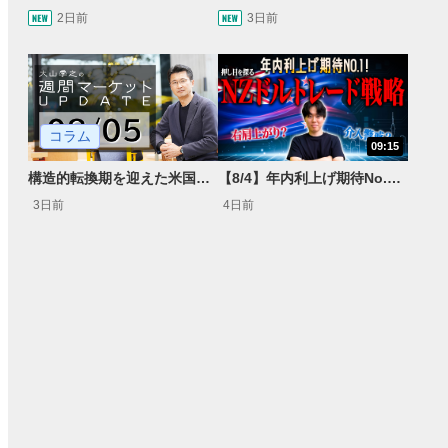
2日前
3日前
コラム
09:15
構造的転換期を迎えた米国市場 AIインフラ投資とFRBウォーシュ体制下の株式投資
【8/4】年内利上げ期待No.1！右肩上がりNZドル/円のトレード戦略【世界情勢からみるFXトレンド通貨ペア】
3日前
4日前