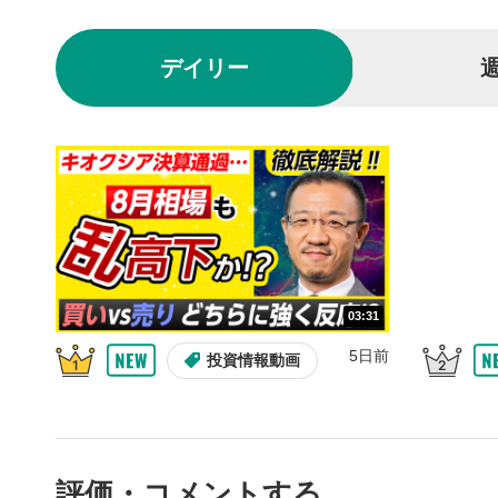
されます。
再生/
3
デイリー
動画を再生
10秒戻
4
10秒、動画
シーク
5
再生位置を
置をクリッ
再生されま
画質/
6
03:31
画質の選択
5日前
投資情報動画
音量調
7
スライダー
ます。
評価・コメントする
全画面
8