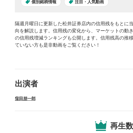
個別銘柄情報
注目・人気動画
隔週月曜日に更新した松井証券店内の信用残をもとに
向を解説します。信用残の変化から、マーケットの動
の信用残増減ランキングも公開します。信用残高の推
ていない方も是非動画をご覧ください！
動画プレイヤーの操
出演者
動画再
1
窪田朋一郎
動画再生エ
を再生また
操作メ
2
再生
動画再生エ