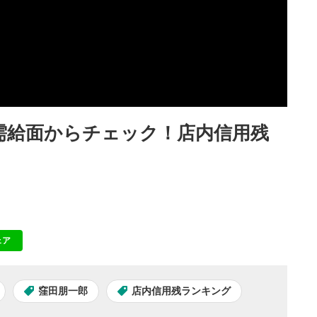
を需給面からチェック！店内信用残
ェア
NE
窪田朋一郎
店内信用残ランキング