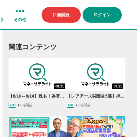
口座開設
ログイン
その他
関連コンテンツ
08:21
09:21
【8/10～8/14】株も！為替も！サクッと！来週のマーケット見通し＜Next View＞
【レアアース関連株5選】採泥開始！国産化を目指すレアアースで注目の銘柄は？＜たけぞうNEWS＞
17時間前
17時間前