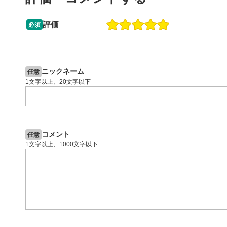
動画が全画
ックすると
評価
必須
13:33
14:57
2ヶ月前
操作説明動画
5日前
投資情報動画
閉じる
ニックネーム
任意
1文字以上、20文字以下
コメント
任意
1文字以上、1000文字以下