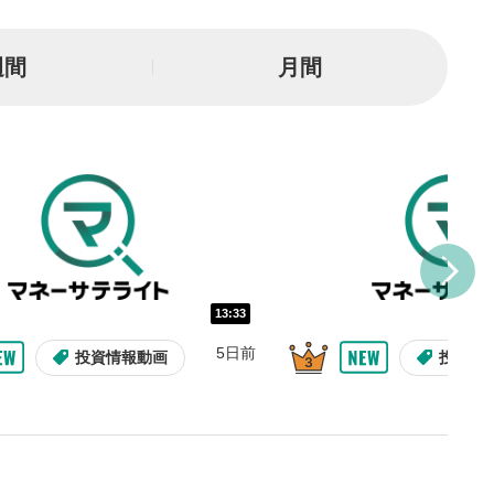
一時停止
週間
月間
または一時停止します。
し/10秒送り
を巻き戻し/早送りします。
バー
示しています。再生したい位
クするとその位置から動画が
す。
再生速度の設定
13:33
/再生速度の変更ができます。
5日前
投資情報動画
投資情
整
を上下すると音量が調整でき
表示