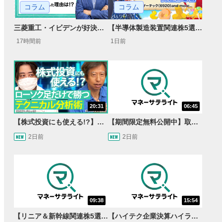
コラム
コラム
【半導体製造装置関連株5選】～円高耐性の強さでも評価！～
三菱重工・イビデンが好決算で急騰した理由とは？｜株価反応と今後の見通し
1日前
17時間前
20:31
06:45
【株式投資にも使える!?】ローソク足だけで勝つテクニカル分析術【JINの月間ホットトピック対談】
【期間限定無料公開中】取引量世界一の通貨ペアに優位性あり!?ドル/円&ユーロドルのテクニカルを検証！【JINのマンスリーFX戦略】
2日前
2日前
09:38
15:54
【リニア＆新幹線関連株5選】静岡県知事の承認でリニア路線工事進展！北陸新幹線も「小浜・京都ルート」再決定！関連する注目の銘柄は？＜たけぞうNEWS＞
【ハイテク企業決算ハイライト】2027年分のメモリに売切れ報道!?＜米国マーケットダイジェスト8/5号＞