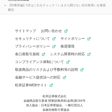
【特番前編】5月はこれをチェック！いまさら聞けない自社株買いを徹底
解説
サイトマップ
お問い合わせ
セキュリティについて
サイトポリシー
プライバシーポリシー
推奨環境
各口座取引規程
システム障害時の対応
コンプライアンス体制について
取扱商品のリスクおよび手数料等の説明
金融サービス提供法への対応
松井証券WEBサイト
松井証券株式会社
金融商品取引業者 関東財務局長(金商)第164号
お気に入り機能は松井証券の会員限定の機能です。
加入協会：日本証券業協会、一般社団法人
お気に入り登録いただくと、後からいつでもお気に入りのコンテ
金融先物取引業協会