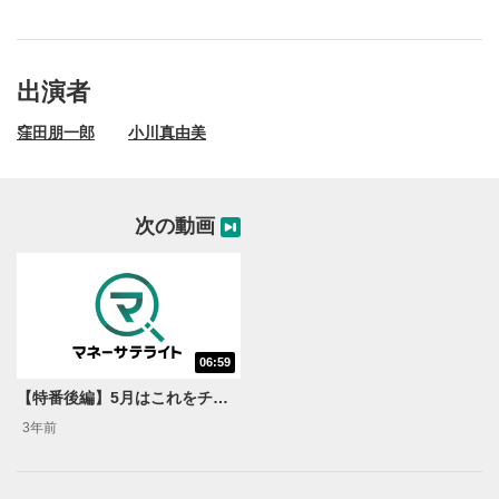
出演者
窪田朋一郎
小川真由美
次の動画
06:59
動画再生エリア
1
【特番後編】5月はこれをチェック！自社株買いの可能性アリ？銘柄5選！
動画再生エリアをクリックすると、動画を再生または
3年前
一時停止します。
操作メニュー
2