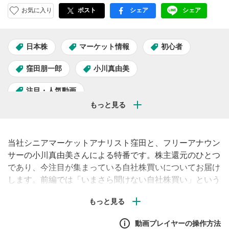
お気に入り
ポスト
シェア
シェア
facebook
LINE
日本株
マーケット情報
初心者
窪田朋一郎
小川真由美
注目・人気動画
当社シニアマーケットアナリスト窪田と、フリーアナウン
サーの小川真由美さんによる特番です。株主還元のひとつ
であり、今注目が集まっている自社株買いについてお届け
します。前編では「いまさら聞けない自社株買い」という
ことで、メリットや注意すべきポイント、今注目されてい
る理由などをわかりやすく解説します！
動画プレイヤーの操作方法