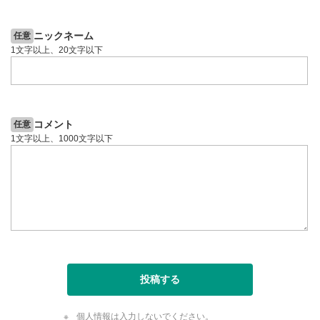
5日前
投資情報動画
ニックネーム
任意
1文字以上、20文字以下
コメント
任意
1文字以上、1000文字以下
投稿する
個人情報は入力しないでください。