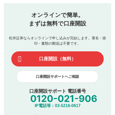
評価・コメントエリア
1
せん。当社は利用者より投稿された内容について一切の責
星を押下すると1～5段階で評価できます。
任を負いません。利用者ご自身の責任で閲覧および投稿を
オンラインで簡単。
行ってください。
投稿するボタン
2
当社は、利用者同士、もしくは利用者と第三者間のトラ
まずは無料で口座開設
星で評価をすると投稿できます。（お名前とコメント
ブルによって生じた損害に対して一切の責任を負いませ
の入力は任意です）（※コメントは承認制です）
ん。
評価およびコメントは当社にて審査のうえ、掲載となり
松井証券ならオンラインで申し込みが完結します。署名・捺
動画の評価
3
ます。掲載されるまでに日数がかかる場合や掲載されない
印・書類の郵送は不要です。
場合があります。また、審査結果および結果の理由につい
この動画の平均評価が表示されます。（最大評価は5.0
てはお答えできません。各動画コンテンツへの掲載をもっ
です）
口座開設（無料）
て結果のご連絡といたします。ご了承ください。
下記の項目に該当すると判断された投稿内容は、掲載を
見合わせる場合がございます。
口座開設サポートへご相談
本動画コンテンツとは無関係の内容の投稿
他者への誹謗中傷や差別的表現投稿
公序良俗に反する内容の投稿
口座開設サポート 電話番号
氏名、住所、電話番号など個人を特定できる情報の
投稿
他のサイトへの誘導や営利目的、広告・宣伝を目
IP電話等：03-5216-0617
的とした投稿