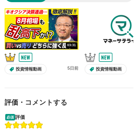
のサイズに戻ります。
03:31
5日前
投資情報動画
投資情報動画
評価・コメントする
13:33
14:57
評価
必須
操作説明動画
投資情報動画
操作説明動画
2ヶ月前