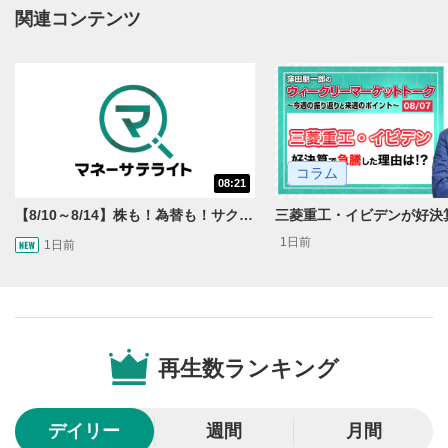
動画再生エリアにマウスを乗せると表示されます。
関連コンテンツ
再生/一時停止
3
動画を再生または一時停止します。
10秒戻し/10秒送り
4
10秒、動画を巻き戻し/早送りします。
コラム
シークバー
08:21
5
再生位置を示しています。再生したい位置をクリック
【8/10～8/14】株も！為替も！サクッと！来週のマーケット見通し＜Next View＞
するとその位置から動画が再生されます。
1日前
1日前
画質/再生速度の設定
6
画質の選択/再生速度の変更ができます。
音量調整
7
再生数ランキング
スライダーを上下すると音量が調整できます。
全画面表示
8
デイリー
週間
月間
動画が全画面で表示されます。再度クリックすると元