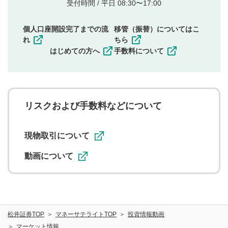
他者の権利（商標、著作権、その他の知的財産
受付時間 / 平日 08:30〜17:00
権）を侵害するような投稿
同一内容の多重投稿
個人口座開設完了までの流
移管（振替）についてはこ
その他当社が不適切と判断した投稿
れ
ちら
一度投稿した評価およびコメントの変更・削除はできま
はじめての方へ
手数料について
せんので、内容をご確認のうえ投稿してください。
利用者は、利用者が投稿したコメントの著作権およびそ
の他の著作権法上の全権利を当社に対して無償で利用する
ことを承諾したものとします。また、利用者は、コメント
に関する著作者人格権を行使しないことに同意します。利
リスクおよび手数料などについて
用者が投稿したコメントは、当社サービスの広告・宣伝、
利用促進の目的で、印刷物・WEBサイト・SNS等に掲載す
ることがあります。
現物取引について
動画について
松井証券TOP
マネーサテライトTOP
投資情報動画
マーケット情報