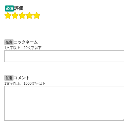
13:33
14:57
評価
必須
操作説明動画
投資情報動画
操作説明動画
2ヶ月前
4日前
投資情報動画
ニックネーム
任意
1文字以上、20文字以下
コメント
任意
1文字以上、1000文字以下