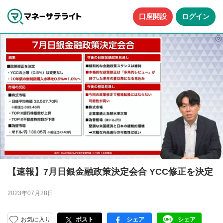
口座開設
ログイン
【速報】7月日銀金融政策決定会合 YCC修正を決定
2023年07月28日
お気に入り
ポスト
シェア
シェア
facebook
LINE