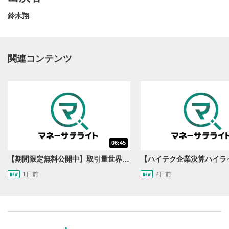
鈴木翔
関連コンテンツ
動画再生エリア
1
06:45
動画再生エリアをクリックすると、動画を再生または
一時停止します。
【期間限定無料公開中】取引量世界一の通貨ペアに優位性あり!?ドル/円&ユーロドルのテクニカルを検証！【JINのマンスリーFX戦略】
1日前
2日前
操作メニュー
2
動画再生エリアにマウスを乗せると表示されます。
再生/一時停止
3
動画を再生または一時停止します。