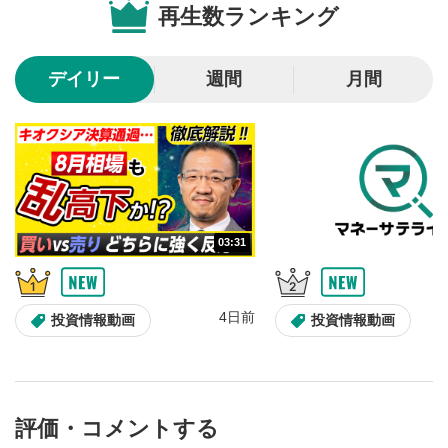
再生数ランキング
10秒戻し/10秒送り
4
10秒、動画を巻き戻し/早送りします。
デイリー
週間
月間
シークバー
5
再生位置を示しています。再生したい位置をクリック
するとその位置から動画が再生されます。
画質/再生速度の設定
6
画質の選択/再生速度の変更ができます。
03:31
音量調整
7
スライダーを上下すると音量が調整できます。
4日前
全画面表示
8
投資情報動画
投資情報動画
動画が全画面で表示されます。再度クリックすると元
のサイズに戻ります。
評価・コメントする