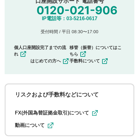
口座開設サポート 電話番号
氏名、住所、電話番号など個人を特定できる情報の
投稿
他のサイトへの誘導や営利目的、広告・宣伝を目
IP電話等：03-5216-0617
的とした投稿
他者の権利（商標、著作権、その他の知的財産
受付時間 / 平日 08:30〜17:00
権）を侵害するような投稿
同一内容の多重投稿
個人口座開設完了までの流
移管（振替）についてはこ
その他当社が不適切と判断した投稿
れ
ちら
一度投稿した評価およびコメントの変更・削除はできま
はじめての方へ
手数料について
せんので、内容をご確認のうえ投稿してください。
利用者は、利用者が投稿したコメントの著作権およびそ
の他の著作権法上の全権利を当社に対して無償で利用する
ことを承諾したものとします。また、利用者は、コメント
に関する著作者人格権を行使しないことに同意します。利
リスクおよび手数料などについて
用者が投稿したコメントは、当社サービスの広告・宣伝、
利用促進の目的で、印刷物・WEBサイト・SNS等に掲載す
ることがあります。
FX(外国為替証拠金取引)について
動画について