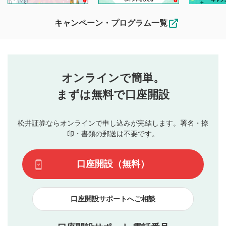
待ちしております。
なお、投稿をもって、本注意事項に同意されたものとみなし
キャンペーン・プログラム一覧
ます。
コメントの内容は、当社の公式な見解や意見ではありま
評価・コメントエリア
1
せん。当社は利用者より投稿された内容について一切の責
星を押下すると1～5段階で評価できます。
任を負いません。利用者ご自身の責任で閲覧および投稿を
オンラインで簡単。
行ってください。
投稿するボタン
2
当社は、利用者同士、もしくは利用者と第三者間のトラ
まずは無料で口座開設
星で評価をすると投稿できます。（お名前とコメント
ブルによって生じた損害に対して一切の責任を負いませ
の入力は任意です）（※コメントは承認制です）
ん。
評価およびコメントは当社にて審査のうえ、掲載となり
松井証券ならオンラインで申し込みが完結します。署名・捺
動画の評価
3
ます。掲載されるまでに日数がかかる場合や掲載されない
印・書類の郵送は不要です。
場合があります。また、審査結果および結果の理由につい
この動画の平均評価が表示されます。（最大評価は5.0
てはお答えできません。各動画コンテンツへの掲載をもっ
です）
口座開設（無料）
て結果のご連絡といたします。ご了承ください。
下記の項目に該当すると判断された投稿内容は、掲載を
見合わせる場合がございます。
口座開設サポートへご相談
本動画コンテンツとは無関係の内容の投稿
他者への誹謗中傷や差別的表現投稿
公序良俗に反する内容の投稿