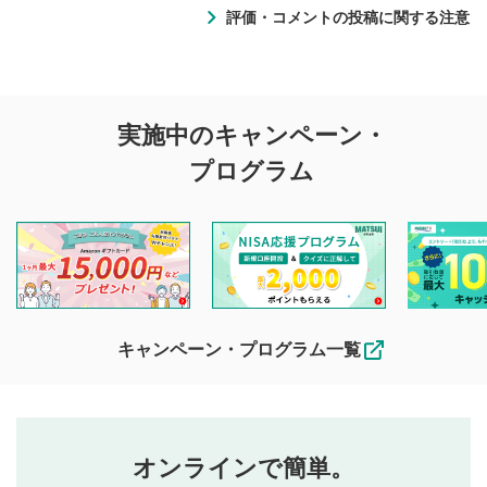
評価・コメントの投稿に関する注意
評価・コメントの
実施中のキャンペーン・
投稿に関する注意
プログラム
マネーサテライトでは利用者同士の情報交換・情報収集など
を目的として、各動画コンテンツに、評価およびコメントの
投稿ができます。利用者は以下の注意事項をご理解のうえ、
閲覧および投稿を行うものとしてください。
他の利用者が動画を視聴される際の参考になるコメントをお
待ちしております。
なお、投稿をもって、本注意事項に同意されたものとみなし
キャンペーン・プログラム一覧
ます。
コメントの内容は、当社の公式な見解や意見ではありま
評価・コメントエリア
1
せん。当社は利用者より投稿された内容について一切の責
星を押下すると1～5段階で評価できます。
任を負いません。利用者ご自身の責任で閲覧および投稿を
オンラインで簡単。
行ってください。
投稿するボタン
2