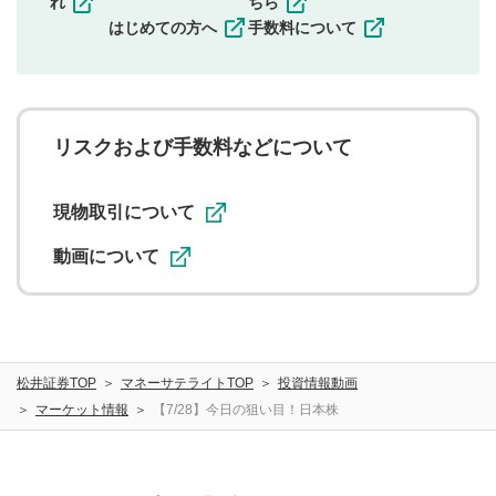
れ
ちら
一度投稿した評価およびコメントの変更・削除はできま
はじめての方へ
手数料について
せんので、内容をご確認のうえ投稿してください。
利用者は、利用者が投稿したコメントの著作権およびそ
の他の著作権法上の全権利を当社に対して無償で利用する
ことを承諾したものとします。また、利用者は、コメント
に関する著作者人格権を行使しないことに同意します。利
リスクおよび手数料などについて
用者が投稿したコメントは、当社サービスの広告・宣伝、
利用促進の目的で、印刷物・WEBサイト・SNS等に掲載す
ることがあります。
現物取引について
動画について
松井証券TOP
マネーサテライトTOP
投資情報動画
マーケット情報
【7/28】今日の狙い目！日本株