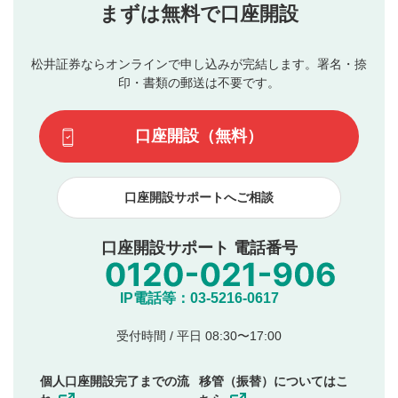
当社は、利用者同士、もしくは利用者と第三者間のトラ
まずは無料で口座開設
星で評価をすると投稿できます。（お名前とコメント
ブルによって生じた損害に対して一切の責任を負いませ
の入力は任意です）（※コメントは承認制です）
ん。
評価およびコメントは当社にて審査のうえ、掲載となり
松井証券ならオンラインで申し込みが完結します。署名・捺
動画の評価
3
ます。掲載されるまでに日数がかかる場合や掲載されない
印・書類の郵送は不要です。
場合があります。また、審査結果および結果の理由につい
この動画の平均評価が表示されます。（最大評価は5.0
てはお答えできません。各動画コンテンツへの掲載をもっ
です）
口座開設（無料）
て結果のご連絡といたします。ご了承ください。
下記の項目に該当すると判断された投稿内容は、掲載を
見合わせる場合がございます。
口座開設サポートへご相談
本動画コンテンツとは無関係の内容の投稿
他者への誹謗中傷や差別的表現投稿
公序良俗に反する内容の投稿
口座開設サポート 電話番号
氏名、住所、電話番号など個人を特定できる情報の
投稿
他のサイトへの誘導や営利目的、広告・宣伝を目
IP電話等：03-5216-0617
的とした投稿
他者の権利（商標、著作権、その他の知的財産
受付時間 / 平日 08:30〜17:00
権）を侵害するような投稿
同一内容の多重投稿
個人口座開設完了までの流
移管（振替）についてはこ
その他当社が不適切と判断した投稿