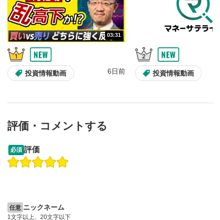
10秒、動画を巻き戻し/早送りします。
シークバー
5
03:31
再生位置を示しています。再生したい位置をクリック
するとその位置から動画が再生されます。
画質/再生速度の設定
6
6日前
投資情報動画
投資情報動画
画質の選択/再生速度の変更ができます。
音量調整
7
スライダーを上下すると音量が調整できます。
評価・コメントする
全画面表示
8
13:33
14:57
動画が全画面で表示されます。再度クリックすると元
評価
必須
のサイズに戻ります。
操作説明動画
投資情報動画
操作説明動画
2ヶ月前
6日前
投資情報動画
ニックネーム
任意
1文字以上、20文字以下