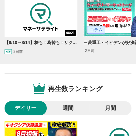
コラム
08:21
【8/10～8/14】株も！為替も！サクッと！来週のマーケット見通し＜Next View＞
2日前
2日前
動画再生エリア
1
動画再生エリアをクリックすると、動画を再生または
一時停止します。
再生数ランキング
操作メニュー
2
動画再生エリアにマウスを乗せると表示されます。
デイリー
週間
月間
再生/一時停止
3
動画を再生または一時停止します。
10秒戻し/10秒送り
4