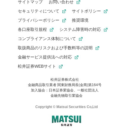
サイトマップ
お問い合わせ
セキュリティについて
サイトポリシー
プライバシーポリシー
推奨環境
各口座取引規程
システム障害時の対応
コンプライアンス体制について
取扱商品のリスクおよび手数料等の説明
金融サービス提供法への対応
松井証券WEBサイト
松井証券株式会社
金融商品取引業者 関東財務局長(金商)第164号
お気に入り機能は松井証券の会員限定の機能です。
加入協会：日本証券業協会、一般社団法人
お気に入り登録いただくと、後からいつでもお気に入りのコンテ
金融先物取引業協会
ンツを一覧でご確認いただけます。
ご利用いただくには口座開設が必要です。
Copyright © Matsui Securities Co,Ltd
すでに松井証券の口座をお持ちでお気に入り登録ができない場合
はご利用の端末で一度ログインしてください。
口座開設(無料)