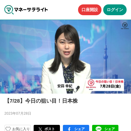
口座開設
ログイン
【7/28】今日の狙い目！日本株
2023年07月28日
お気に入り
ポスト
シェア
シェア
facebook
LINE