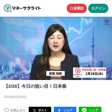
口座開設
ログイン
【2/28】今日の狙い目！日本株
2024年02月28日
お気に入り
ポスト
シェア
シェア
facebook
LINE