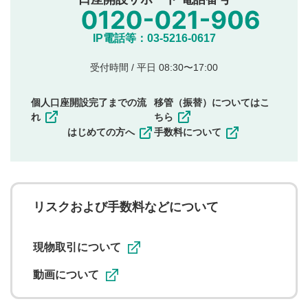
氏名、住所、電話番号など個人を特定できる情報の
投稿
他のサイトへの誘導や営利目的、広告・宣伝を目
IP電話等：03-5216-0617
的とした投稿
他者の権利（商標、著作権、その他の知的財産
受付時間 / 平日 08:30〜17:00
権）を侵害するような投稿
同一内容の多重投稿
個人口座開設完了までの流
移管（振替）についてはこ
その他当社が不適切と判断した投稿
れ
ちら
一度投稿した評価およびコメントの変更・削除はできま
はじめての方へ
手数料について
せんので、内容をご確認のうえ投稿してください。
利用者は、利用者が投稿したコメントの著作権およびそ
の他の著作権法上の全権利を当社に対して無償で利用する
ことを承諾したものとします。また、利用者は、コメント
に関する著作者人格権を行使しないことに同意します。利
リスクおよび手数料などについて
用者が投稿したコメントは、当社サービスの広告・宣伝、
利用促進の目的で、印刷物・WEBサイト・SNS等に掲載す
ることがあります。
現物取引について
動画について