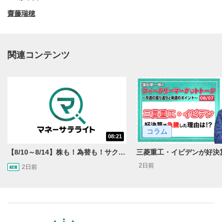
齋藤瑞穂
関連コンテンツ
動画再生エリア
1
コラム
08:21
動画再生エリアをクリックすると、動画を再生または
一時停止します。
【8/10～8/14】株も！為替も！サクッと！来週のマーケット見通し＜Next View＞
2日前
2日前
操作メニュー
2
動画再生エリアにマウスを乗せると表示されます。
再生/一時停止
3
動画を再生または一時停止します。