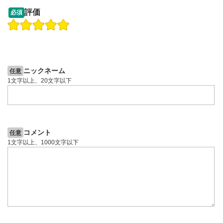
13:33
14:57
評価
必須
操作説明動画
投資情報動画
操作説明動画
2ヶ月前
6日前
投資情報動画
ニックネーム
任意
1文字以上、20文字以下
コメント
任意
1文字以上、1000文字以下