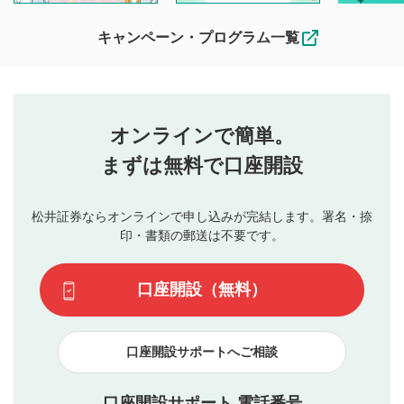
待ちしております。
なお、投稿をもって、本注意事項に同意されたものとみなし
キャンペーン・プログラム一覧
ます。
コメントの内容は、当社の公式な見解や意見ではありま
評価・コメントエリア
1
せん。当社は利用者より投稿された内容について一切の責
星を押下すると1～5段階で評価できます。
任を負いません。利用者ご自身の責任で閲覧および投稿を
オンラインで簡単。
行ってください。
投稿するボタン
2
当社は、利用者同士、もしくは利用者と第三者間のトラ
まずは無料で口座開設
星で評価をすると投稿できます。（お名前とコメント
ブルによって生じた損害に対して一切の責任を負いませ
の入力は任意です）（※コメントは承認制です）
ん。
評価およびコメントは当社にて審査のうえ、掲載となり
松井証券ならオンラインで申し込みが完結します。署名・捺
動画の評価
3
ます。掲載されるまでに日数がかかる場合や掲載されない
印・書類の郵送は不要です。
場合があります。また、審査結果および結果の理由につい
この動画の平均評価が表示されます。（最大評価は5.0
てはお答えできません。各動画コンテンツへの掲載をもっ
です）
口座開設（無料）
て結果のご連絡といたします。ご了承ください。
下記の項目に該当すると判断された投稿内容は、掲載を
見合わせる場合がございます。
口座開設サポートへご相談
本動画コンテンツとは無関係の内容の投稿
他者への誹謗中傷や差別的表現投稿
公序良俗に反する内容の投稿
口座開設サポート 電話番号