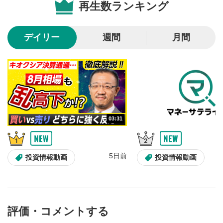
再生数ランキング
10秒戻し/10秒送り
4
10秒、動画を巻き戻し/早送りします。
デイリー
週間
月間
シークバー
5
再生位置を示しています。再生したい位置をクリック
するとその位置から動画が再生されます。
画質/再生速度の設定
6
画質の選択/再生速度の変更ができます。
03:31
音量調整
7
スライダーを上下すると音量が調整できます。
5日前
全画面表示
8
投資情報動画
投資情報動画
動画が全画面で表示されます。再度クリックすると元
のサイズに戻ります。
評価・コメントする