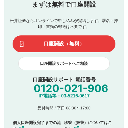
当社は、利用者同士、もしくは利用者と第三者間のトラ
まずは無料で口座開設
星で評価をすると投稿できます。（お名前とコメント
ブルによって生じた損害に対して一切の責任を負いませ
の入力は任意です）（※コメントは承認制です）
ん。
評価およびコメントは当社にて審査のうえ、掲載となり
松井証券ならオンラインで申し込みが完結します。署名・捺
動画の評価
3
ます。掲載されるまでに日数がかかる場合や掲載されない
印・書類の郵送は不要です。
場合があります。また、審査結果および結果の理由につい
この動画の平均評価が表示されます。（最大評価は5.0
てはお答えできません。各動画コンテンツへの掲載をもっ
です）
口座開設（無料）
て結果のご連絡といたします。ご了承ください。
下記の項目に該当すると判断された投稿内容は、掲載を
見合わせる場合がございます。
口座開設サポートへご相談
本動画コンテンツとは無関係の内容の投稿
他者への誹謗中傷や差別的表現投稿
公序良俗に反する内容の投稿
口座開設サポート 電話番号
氏名、住所、電話番号など個人を特定できる情報の
投稿
他のサイトへの誘導や営利目的、広告・宣伝を目
IP電話等：03-5216-0617
的とした投稿
他者の権利（商標、著作権、その他の知的財産
受付時間 / 平日 08:30〜17:00
権）を侵害するような投稿
同一内容の多重投稿
個人口座開設完了までの流
移管（振替）についてはこ
その他当社が不適切と判断した投稿