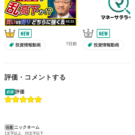
10秒、動画を巻き戻し/早送りします。
シークバー
5
03:31
再生位置を示しています。再生したい位置をクリック
するとその位置から動画が再生されます。
画質/再生速度の設定
6
7日前
投資情報動画
投資情報動画
画質の選択/再生速度の変更ができます。
音量調整
7
スライダーを上下すると音量が調整できます。
評価・コメントする
全画面表示
8
13:33
14:57
動画が全画面で表示されます。再度クリックすると元
評価
必須
のサイズに戻ります。
操作説明動画
操作説明動画
2ヶ月前
7日前
投資情報動画
投資情報動画
ニックネーム
任意
1文字以上、20文字以下