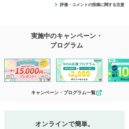
評価・コメントの投稿に関する注意
評価・コメントの
実施中のキャンペーン・
投稿に関する注意
プログラム
マネーサテライトでは利用者同士の情報交換・情報収集など
を目的として、各動画コンテンツに、評価およびコメントの
投稿ができます。利用者は以下の注意事項をご理解のうえ、
閲覧および投稿を行うものとしてください。
他の利用者が動画を視聴される際の参考になるコメントをお
待ちしております。
なお、投稿をもって、本注意事項に同意されたものとみなし
キャンペーン・プログラム一覧
ます。
コメントの内容は、当社の公式な見解や意見ではありま
評価・コメントエリア
1
せん。当社は利用者より投稿された内容について一切の責
星を押下すると1～5段階で評価できます。
任を負いません。利用者ご自身の責任で閲覧および投稿を
オンラインで簡単。
行ってください。
投稿するボタン
2