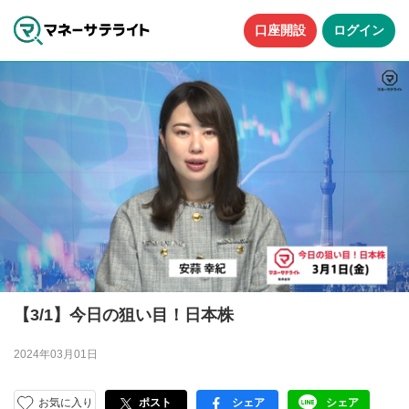
口座開設
ログイン
【3/1】今日の狙い目！日本株
2024年03月01日
お気に入り
ポスト
シェア
シェア
facebook
LINE