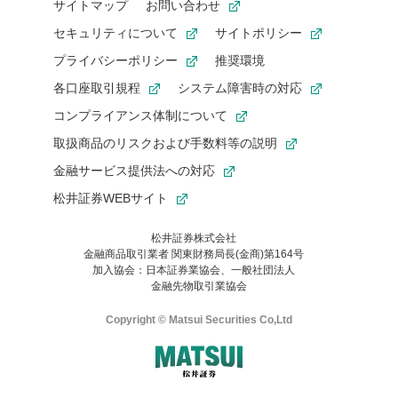
サイトマップ
お問い合わせ
セキュリティについて
サイトポリシー
プライバシーポリシー
推奨環境
各口座取引規程
システム障害時の対応
コンプライアンス体制について
取扱商品のリスクおよび手数料等の説明
金融サービス提供法への対応
松井証券WEBサイト
松井証券株式会社
金融商品取引業者 関東財務局長(金商)第164号
お気に入り機能は松井証券の会員限定の機能です。
加入協会：日本証券業協会、一般社団法人
お気に入り登録いただくと、後からいつでもお気に入りのコンテ
金融先物取引業協会
ンツを一覧でご確認いただけます。
ご利用いただくには口座開設が必要です。
Copyright © Matsui Securities Co,Ltd
すでに松井証券の口座をお持ちでお気に入り登録ができない場合
はご利用の端末で一度ログインしてください。
口座開設(無料)