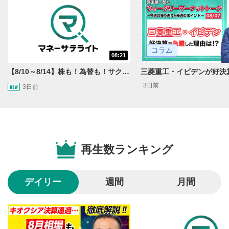
コラム
08:21
【8/10～8/14】株も！為替も！サクッと！来週のマーケット見通し＜Next View＞
3日前
3日前
動画再生エリア
1
動画再生エリアをクリックすると、動画を再生または
一時停止します。
再生数ランキング
操作メニュー
2
動画再生エリアにマウスを乗せると表示されます。
デイリー
週間
月間
再生/一時停止
3
動画を再生または一時停止します。
10秒戻し/10秒送り
4