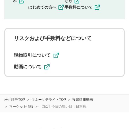
れ
ちら
一度投稿した評価およびコメントの変更・削除はできま
はじめての方へ
手数料について
せんので、内容をご確認のうえ投稿してください。
利用者は、利用者が投稿したコメントの著作権およびそ
の他の著作権法上の全権利を当社に対して無償で利用する
ことを承諾したものとします。また、利用者は、コメント
に関する著作者人格権を行使しないことに同意します。利
リスクおよび手数料などについて
用者が投稿したコメントは、当社サービスの広告・宣伝、
利用促進の目的で、印刷物・WEBサイト・SNS等に掲載す
ることがあります。
現物取引について
動画について
松井証券TOP
マネーサテライトTOP
投資情報動画
マーケット情報
【3/1】今日の狙い目！日本株