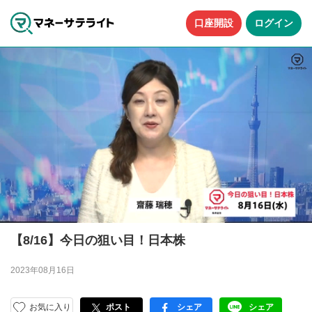
口座開設
ログイン
【8/16】今日の狙い目！日本株
2023年08月16日
お気に入り
ポスト
シェア
シェア
facebook
LINE