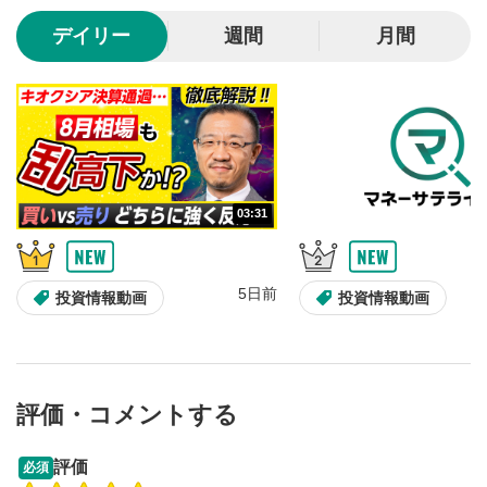
10秒、動画を巻き戻し/早送りします。
デイリー
週間
月間
シークバー
5
再生位置を示しています。再生したい位置をクリック
するとその位置から動画が再生されます。
画質/再生速度の設定
6
画質の選択/再生速度の変更ができます。
03:31
音量調整
7
スライダーを上下すると音量が調整できます。
5日前
全画面表示
8
投資情報動画
投資情報動画
動画が全画面で表示されます。再度クリックすると元
のサイズに戻ります。
評価・コメントする
13:33
14:57
評価
必須