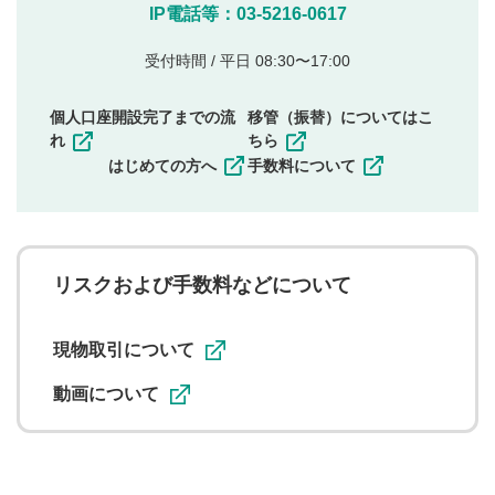
他のサイトへの誘導や営利目的、広告・宣伝を目
IP電話等：03-5216-0617
的とした投稿
他者の権利（商標、著作権、その他の知的財産
受付時間 / 平日 08:30〜17:00
権）を侵害するような投稿
同一内容の多重投稿
個人口座開設完了までの流
移管（振替）についてはこ
その他当社が不適切と判断した投稿
れ
ちら
一度投稿した評価およびコメントの変更・削除はできま
はじめての方へ
手数料について
せんので、内容をご確認のうえ投稿してください。
利用者は、利用者が投稿したコメントの著作権およびそ
の他の著作権法上の全権利を当社に対して無償で利用する
ことを承諾したものとします。また、利用者は、コメント
に関する著作者人格権を行使しないことに同意します。利
リスクおよび手数料などについて
用者が投稿したコメントは、当社サービスの広告・宣伝、
利用促進の目的で、印刷物・WEBサイト・SNS等に掲載す
ることがあります。
現物取引について
動画について