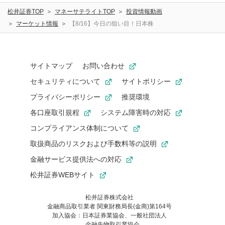
松井証券TOP
マネーサテライトTOP
投資情報動画
マーケット情報
【8/16】今日の狙い目！日本株
サイトマップ
お問い合わせ
セキュリティについて
サイトポリシー
プライバシーポリシー
推奨環境
各口座取引規程
システム障害時の対応
コンプライアンス体制について
取扱商品のリスクおよび手数料等の説明
金融サービス提供法への対応
松井証券WEBサイト
松井証券株式会社
金融商品取引業者 関東財務局長(金商)第164号
お気に入り機能は松井証券の会員限定の機能です。
加入協会：日本証券業協会、一般社団法人
お気に入り登録いただくと、後からいつでもお気に入りのコンテ
金融先物取引業協会