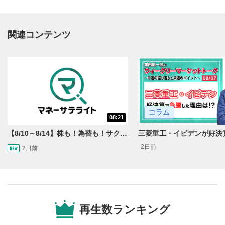
関連コンテンツ
動画再生エリア
1
コラム
08:21
動画再生エリアをクリックすると、動画を再生または
一時停止します。
【8/10～8/14】株も！為替も！サクッと！来週のマーケット見通し＜Next View＞
2日前
2日前
操作メニュー
2
動画再生エリアにマウスを乗せると表示されます。
再生/一時停止
3
動画を再生または一時停止します。
再生数ランキング
10秒戻し/10秒送り
4