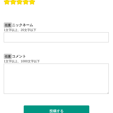
操作説明動画
投資情報動画
操作説明動画
2ヶ月前
6日前
投資情報動画
ニックネーム
任意
1文字以上、20文字以下
コメント
任意
1文字以上、1000文字以下
投稿する