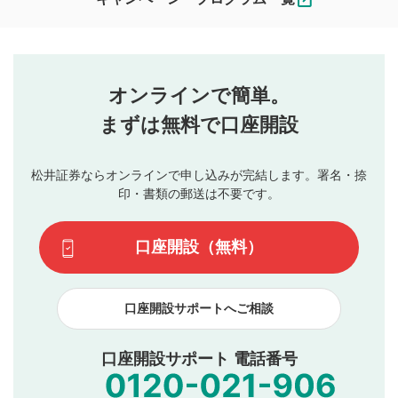
ます。
コメントの内容は、当社の公式な見解や意見ではありま
評価・コメントエリア
1
せん。当社は利用者より投稿された内容について一切の責
星を押下すると1～5段階で評価できます。
任を負いません。利用者ご自身の責任で閲覧および投稿を
オンラインで簡単。
行ってください。
投稿するボタン
2
当社は、利用者同士、もしくは利用者と第三者間のトラ
まずは無料で口座開設
星で評価をすると投稿できます。（お名前とコメント
ブルによって生じた損害に対して一切の責任を負いませ
の入力は任意です）（※コメントは承認制です）
ん。
評価およびコメントは当社にて審査のうえ、掲載となり
松井証券ならオンラインで申し込みが完結します。署名・捺
動画の評価
3
ます。掲載されるまでに日数がかかる場合や掲載されない
印・書類の郵送は不要です。
場合があります。また、審査結果および結果の理由につい
この動画の平均評価が表示されます。（最大評価は5.0
てはお答えできません。各動画コンテンツへの掲載をもっ
です）
口座開設（無料）
て結果のご連絡といたします。ご了承ください。
下記の項目に該当すると判断された投稿内容は、掲載を
見合わせる場合がございます。
口座開設サポートへご相談
本動画コンテンツとは無関係の内容の投稿
他者への誹謗中傷や差別的表現投稿
公序良俗に反する内容の投稿
口座開設サポート 電話番号
氏名、住所、電話番号など個人を特定できる情報の
投稿