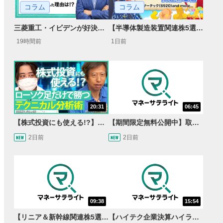
コラム
コラム
【半導体製造装置関連株5選】～円高耐性の強さでも評価！～
三菱重工・イビデンが好決算で急騰した理由とは？｜株価反応と今後の見通し
1日前
19時間前
20:31
06:45
【株式投資にも使える!?】ローソク足だけで勝つテクニカル分析術【JINの月間ホットトピック対談】
【期間限定無料公開中】取引量世界一の通貨ペアに優位性あり!?ドル/円&ユーロドルのテクニカルを検証！【JINのマンスリーFX戦略】
2日前
2日前
09:38
15:54
【リニア＆新幹線関連株5選】静岡県知事の承認でリニア路線工事進展！北陸新幹線も「小浜・京都ルート」再決定！関連する注目の銘柄は？＜たけぞうNEWS＞
【ハイテク企業決算ハイライト】2027年分のメモリに売切れ報道!?＜米国マーケットダイジェスト8/5号＞