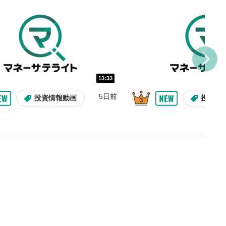
を巻き戻し/早送りします。
バー
示しています。再生したい位
クするとその位置から動画が
す。
再生速度の設定
13:33
/再生速度の変更ができます。
5日前
投資情報動画
投資情
整
を上下すると音量が調整でき
表示
面で表示されます。再度クリ
元のサイズに戻ります。
09:12
10:29
2ヶ月前
8日前
投資情報動画
操作説明動画
操作説明動画
投資情