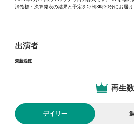
済指標・決算発表の結果と予定を毎朝8時30分にお届け
動画プレイヤーの操
出演者
動画再
1
齋藤瑞穂
動画再生エ
を再生また
操作メ
2
再生
動画再生エ
されます。
再生/
3
デイリー
動画を再生
10秒戻
4