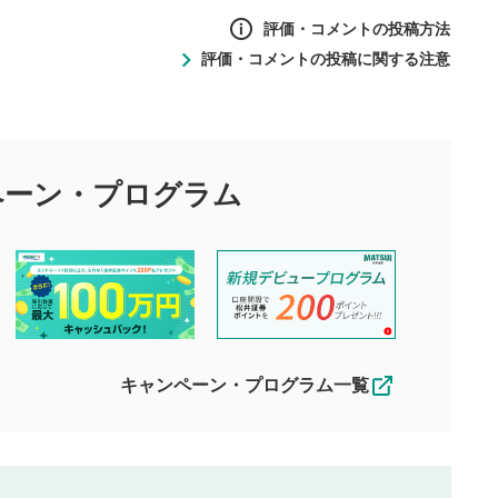
評価・コメントの投稿方法
評価・コメントの投稿に関する注意
ントの投稿方法
の
投稿に関する注意
目的として、各動画コンテンツに、評価およびコメントの投稿が
評価・コメントエリア
1
び投稿を行うものとしてください。
ペーン・
プログラム
星を押下すると1～5段階で評価できま
ちしております。
す。
す。
投稿するボタン
2
ん。当社は利用者より投稿された内容について一切の責任を負い
ださい。
星で評価をすると投稿できます。（お名
ルによって生じた損害に対して一切の責任を負いません。
前とコメントの入力は任意です）（※コメ
す。掲載されるまでに日数がかかる場合や掲載されない場合があ
ントは承認制です）
えできません。各動画コンテンツへの掲載をもって結果のご連絡
キャンペーン・プログラム一覧
動画の評価
3
合わせる場合がございます。
この動画の平均評価が表示されます。
（最大評価は5.0です）