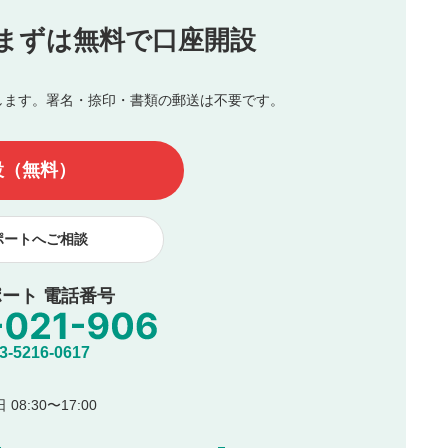
投稿
まずは無料で口座開設
じる
とした投稿
を侵害するような投稿
します。署名・捺印・書類の郵送は不要です。
んので、内容をご確認のうえ投稿してください。
他の著作権法上の全権利を当社に対して無償で利用することを承
設（無料）
著作者人格権を行使しないことに同意します。利用者が投稿した
、印刷物・WEBサイト・SNS等に掲載することがあります。
ポートへご相談
ート 電話番号
5216-0617
08:30〜17:00