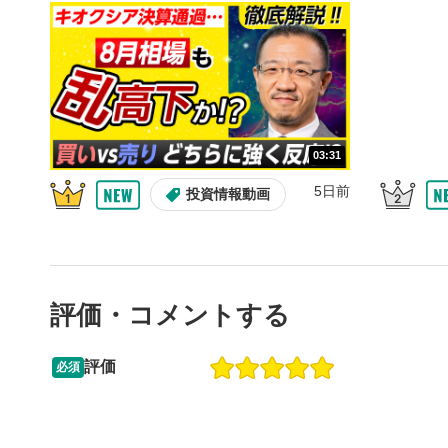
10秒、動画
シーク
5
再生位置を
置をクリッ
再生されま
画質/
6
03:31
画質の選択
5日前
投資情報動画
音量調
7
スライダー
ます。
評価・コメントする
全画面
8
動画が全画
ックすると
評価
必須
13:33
14:57
2ヶ月前
操作説明動画
5日前
投資情報動画
閉じる