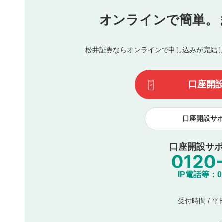
氏名、住所、電話番号など個人を特定できる情報の
オンラインで簡単。
閉
他のサイトへの誘導や営利目的、広告・宣伝を目的
他者の権利（商標、著作権、その他の知的財産権）
同一内容の多重投稿
松井証券ならオンラインで申し込みが完結
その他当社が不適切と判断した投稿
一度投稿した評価およびコメントの変更・削除はできませ
利用者は、利用者が投稿したコメントの著作権およびその
口座開
諾したものとします。また、利用者は、コメントに関する
コメントは、当社サービスの広告・宣伝、利用促進の目的で
口座開設サ
口座開設サポ
IP電話等：03-
受付時間 / 平日 