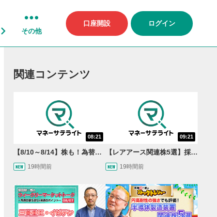
口座開設
ログイン
その他
関連コンテンツ
08:21
09:21
【8/10～8/14】株も！為替も！サクッと！来週のマーケット見通し＜Next View＞
【レアアース関連株5選】採泥開始！国産化を目指すレアアースで注目の銘柄は？＜たけぞうNEWS＞
19時間前
19時間前