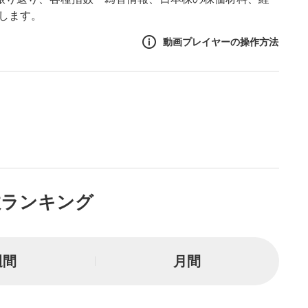
します。
動画プレイヤーの操作方法
作方法
生エリア
リアをクリックすると、動画
は一時停止します。
ニュー
数ランキング
リアにマウスを乗せると表示
一時停止
週間
月間
または一時停止します。
し/10秒送り