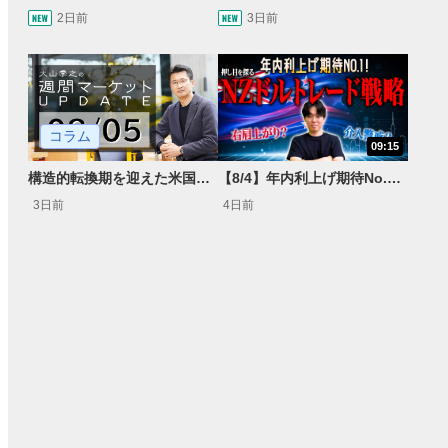
2日前
3日前
コラム
09:15
構造的転換期を迎えた米国市場 AIインフラ投資とFRBウォーシュ体制下の株式投資
【8/4】年内利上げ期待No.1！右肩上がりNZドル/円のトレード戦略【世界情勢からみるFXトレンド通貨ペア】
3日前
4日前