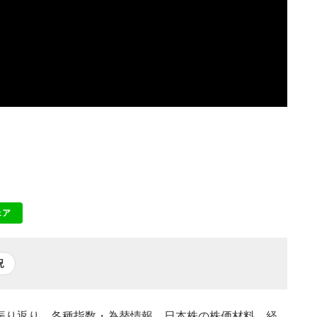
ェア
NE
況
場の振り返り、各種指数・為替情報、日本株の株価材料、経