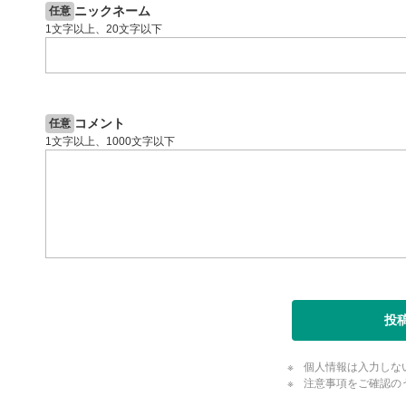
ニックネーム
任意
1文字以上、20文字以下
コメント
任意
1文字以上、1000文字以下
投
個人情報は入力しな
注意事項をご確認の