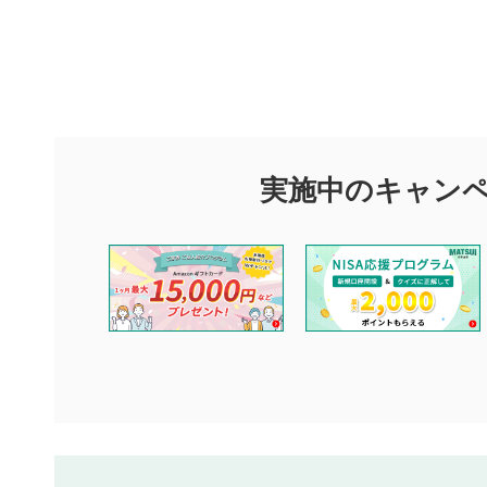
評価・コメ
評価・コメント
マネーサテライトでは利用者同士の情報交換・情報収集などを
できます。利用者は以下の注意事項をご理解のうえ、閲覧およ
実施中のキャン
他の利用者が動画を視聴される際の参考になるコメントをお待
なお、投稿をもって、本注意事項に同意されたものとみなしま
コメントの内容は、当社の公式な見解や意見ではありませ
ません。利用者ご自身の責任で閲覧および投稿を行ってく
当社は、利用者同士、もしくは利用者と第三者間のトラブ
評価およびコメントは当社にて審査のうえ、掲載となりま
ります。また、審査結果および結果の理由についてはお答
といたします。ご了承ください。
下記の項目に該当すると判断された投稿内容は、掲載を見
本動画コンテンツとは無関係の内容の投稿
他者への誹謗中傷や差別的表現投稿
公序良俗に反する内容の投稿