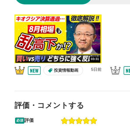
10秒戻
4
10秒、動画
シーク
5
再生位置を
置をクリッ
再生されま
画質/
6
03:31
画質の選択
5日前
投資情報動画
音量調
7
スライダー
ます。
評価・コメントする
全画面
8
動画が全画
ックすると
評価
必須
13:33
14:57