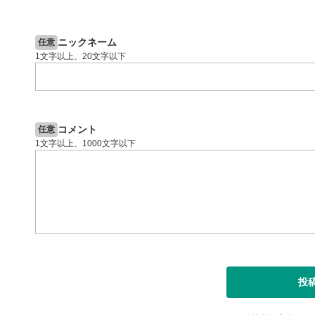
2ヶ月前
操作説明動画
5日前
投資情報動画
閉じる
ニックネーム
任意
1文字以上、20文字以下
コメント
任意
1文字以上、1000文字以下
投