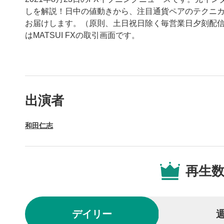
しを解説！日中の値動きから、注目通貨ペアのテクニ
お届けします。（原則、土日祝日除く毎営業日夕刻配信
はMATSUI FXの取引画面です。
動画プレイヤーの操
出演者
動画再
1
和田仁志
動画再生エ
を再生また
操作メ
2
再生
動画再生エ
されます。
再生/
3
デイリー
動画を再生