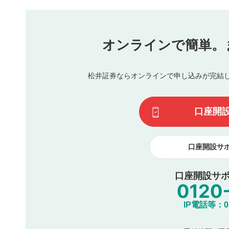
本動画コンテンツとは無関係の内容の投稿
他者への誹謗中傷や差別的表現投稿
公序良俗に反する内容の投稿
氏名、住所、電話番号など個人を特定できる情報の
オンラインで簡単。
閉
他のサイトへの誘導や営利目的、広告・宣伝を目的
他者の権利（商標、著作権、その他の知的財産権）
同一内容の多重投稿
松井証券ならオンラインで申し込みが完結
その他当社が不適切と判断した投稿
一度投稿した評価およびコメントの変更・削除はできませ
利用者は、利用者が投稿したコメントの著作権およびその
口座開
諾したものとします。また、利用者は、コメントに関する
コメントは、当社サービスの広告・宣伝、利用促進の目的で
口座開設サ
口座開設サポ
IP電話等：03-