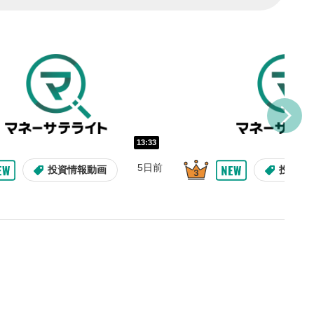
し/10秒送り
を巻き戻し/早送りします。
バー
示しています。再生したい位
クするとその位置から動画が
す。
再生速度の設定
13:33
/再生速度の変更ができます。
5日前
投資情報動画
投資情
整
を上下すると音量が調整でき
表示
面で表示されます。再度クリ
元のサイズに戻ります。
09:12
10:29