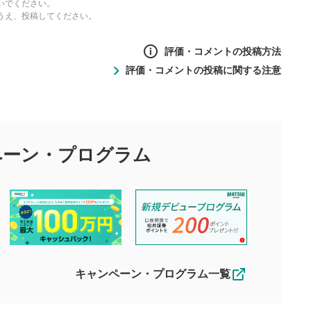
いでください。
うえ、投稿してください。
評価・コメントの投稿方法
評価・コメントの投稿に関する注意
ントの投稿方法
の
投稿に関する注意
目的として、各動画コンテンツに、評価およびコメントの投稿が
評価・コメントエリア
1
び投稿を行うものとしてください。
ペーン・
プログラム
星を押下すると1～5段階で評価できま
ちしております。
す。
す。
投稿するボタン
2
ん。当社は利用者より投稿された内容について一切の責任を負い
ださい。
星で評価をすると投稿できます。（お名
ルによって生じた損害に対して一切の責任を負いません。
前とコメントの入力は任意です）（※コメ
す。掲載されるまでに日数がかかる場合や掲載されない場合があ
ントは承認制です）
えできません。各動画コンテンツへの掲載をもって結果のご連絡
キャンペーン・プログラム一覧
動画の評価
3
合わせる場合がございます。
この動画の平均評価が表示されます。