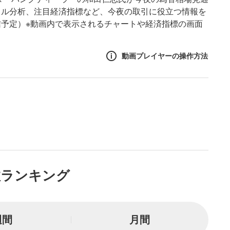
カル分析、注目経済指標など、今夜の取引に役立つ情報を
予定）※動画内で表示されるチャートや経済指標の画面
動画プレイヤーの操作方法
作方法
生エリア
リアをクリックすると、動画
は一時停止します。
ニュー
数ランキング
リアにマウスを乗せると表示
一時停止
週間
月間
または一時停止します。