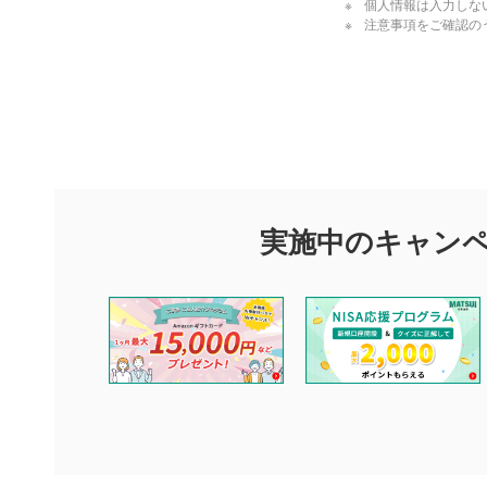
個人情報は入力しな
注意事項をご確認の
評価・コメ
評価・コメント
マネーサテライトでは利用者同士の情報交換・情報収集などを
できます。利用者は以下の注意事項をご理解のうえ、閲覧およ
実施中のキャン
他の利用者が動画を視聴される際の参考になるコメントをお待
なお、投稿をもって、本注意事項に同意されたものとみなしま
コメントの内容は、当社の公式な見解や意見ではありませ
ません。利用者ご自身の責任で閲覧および投稿を行ってく
当社は、利用者同士、もしくは利用者と第三者間のトラブ
評価およびコメントは当社にて審査のうえ、掲載となりま
ります。また、審査結果および結果の理由についてはお答
といたします。ご了承ください。
下記の項目に該当すると判断された投稿内容は、掲載を見