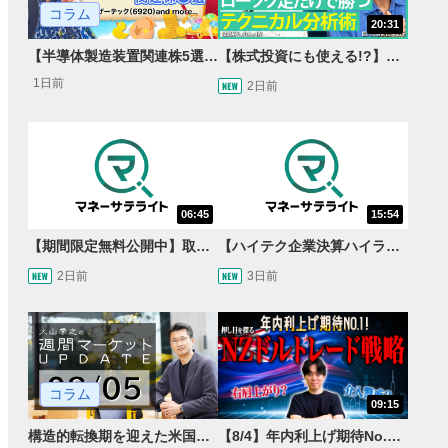
コラム
20:31
【半導体製造装置関連株5選】～円高耐性の強さでも評価！～
【株式投資にも使える!?】ローソク足だけで勝つテクニカル分析術【JINの月間ホットトピック対談】
1日前
2日前
06:45
15:54
【期間限定無料公開中】取引量世界一の通貨ペアに優位性あり!?ドル/円&ユーロドルのテクニカルを検証！【JINのマンスリーFX戦略】
【ハイテク企業決算ハイライト】2027年分のメモリに売切れ報道!?＜米国マーケットダイジェスト8/5号＞
2日前
3日前
コラム
09:15
構造的転換期を迎えた米国市場 AIインフラ投資とFRBウォーシュ体制下の株式投資
【8/4】年内利上げ期待No.1！右肩上がりNZドル/円のトレード戦略【世界情勢からみるFXトレンド通貨ペア】