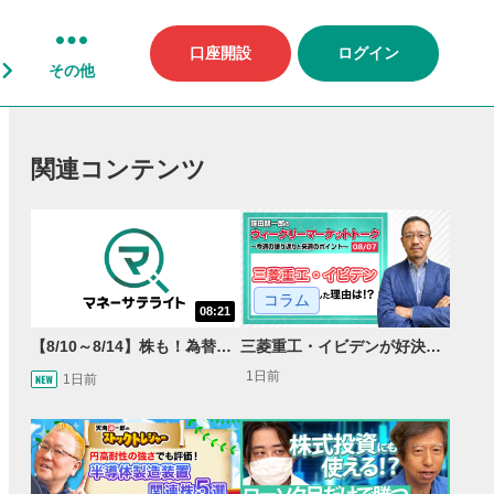
口座開設
ログイン
その他
関連コンテンツ
コラム
08:21
【8/10～8/14】株も！為替も！サクッと！来週のマーケット見通し＜Next View＞
三菱重工・イビデンが好決算で急騰した理由とは？｜株価反応と今後の見通し
1日前
1日前