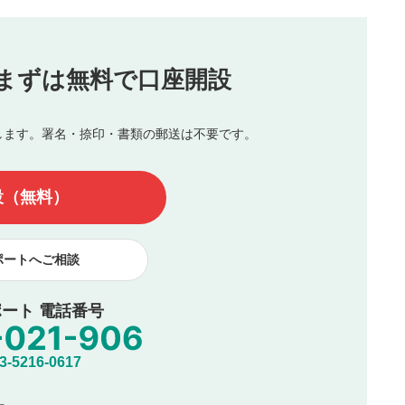
（最大評価は5.0です）
投稿
まずは無料で口座開設
じる
とした投稿
を侵害するような投稿
します。署名・捺印・書類の郵送は不要です。
んので、内容をご確認のうえ投稿してください。
他の著作権法上の全権利を当社に対して無償で利用することを承
設（無料）
著作者人格権を行使しないことに同意します。利用者が投稿した
、印刷物・WEBサイト・SNS等に掲載することがあります。
ポートへご相談
ート 電話番号
5216-0617