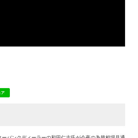
ェア
NE
インターバンクディーラーの和田仁志氏が今夜の為替相場見通