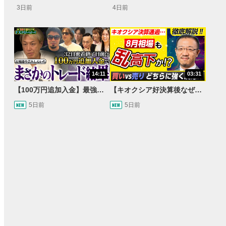
3日前
4日前
14:11
03:31
【100万円追加入金】最強億トレ軍団から学ぶ32日間！お見送り芸人しんいちのトレード成果は？【目指せ億トレ！FXドリーマー！#04】
【キオクシア好決算後なぜ乱高下!?】買い材料は自社株買いと株式分割/売りのサインとは…？
5日前
5日前