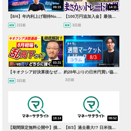
09:15
14:11
【8/4】年内利上げ期待No.1！右肩上がりNZドル/円のトレード戦略【世界情勢からみるFXトレンド通貨ペア】
【100万円追加入金】最強億トレ軍団から学ぶ32日間！お見送り芸人しんいちのトレード成果は？【目指せ億トレ！FXドリーマー！#04】
2日前
3日前
コラム
03:31
【キオクシア好決算後なぜ乱高下!?】買い材料は自社株買いと株式分割/売りのサインとは…？
約28年ぶりの日米円買い協調介入 円安トレンドは転換するのか？
3日前
3日前
18:14
08:52
【期間限定無料公開中】損失を出し続けるお見送り芸人しんいち、Wemofを学ぶ【目指せ億トレ！FXドリーマー！#05】
【8/3】過去最大!? 日米強調為替介入 155円が当面の焦点か＜FX MARKET VIEW＞