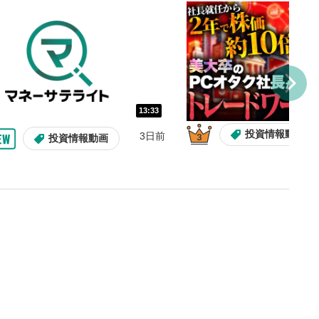
を巻き戻し/早送りします。
バー
示しています。再生したい位
クするとその位置から動画が
す。
再生速度の設定
13:33
/再生速度の変更ができます。
投資情報動画
3日前
投資情報動画
整
を上下すると音量が調整でき
表示
面で表示されます。再度クリ
元のサイズに戻ります。
13:33
10:29
2ヶ月前
操作説明動画
操作説明動画
操作説明動画
3日前
投資情報動画