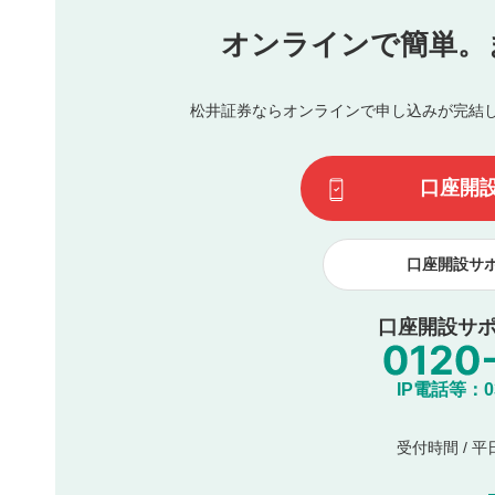
氏名、住所、電話番号など個人を特定できる情報の
オンラインで簡単。
閉
他のサイトへの誘導や営利目的、広告・宣伝を目的
他者の権利（商標、著作権、その他の知的財産権）
同一内容の多重投稿
松井証券ならオンラインで申し込みが完結
その他当社が不適切と判断した投稿
一度投稿した評価およびコメントの変更・削除はできませ
利用者は、利用者が投稿したコメントの著作権およびその
口座開
諾したものとします。また、利用者は、コメントに関する
コメントは、当社サービスの広告・宣伝、利用促進の目的で
口座開設サ
口座開設サポ
IP電話等：03-
受付時間 / 平日 