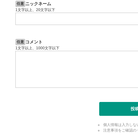
ニックネーム
任意
1文字以上、20文字以下
コメント
任意
1文字以上、1000文字以下
投
個人情報は入力しな
注意事項をご確認の