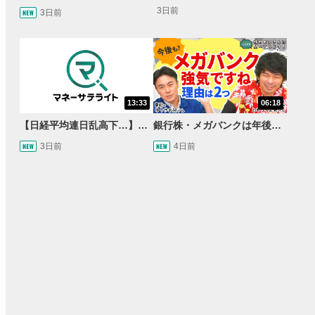
3日前
3日前
13:33
06:18
【日経平均連日乱高下…】AI株に異変⁉海外ファンド「大量売却」！AI料金値下げでNECに追い風！NTTも需給改善か＜店内信用残ランキング＞
銀行株・メガバンクは年後半も強いのか〈株のお兄さんにこっそり聞いてみよう！第2話〉
3日前
4日前