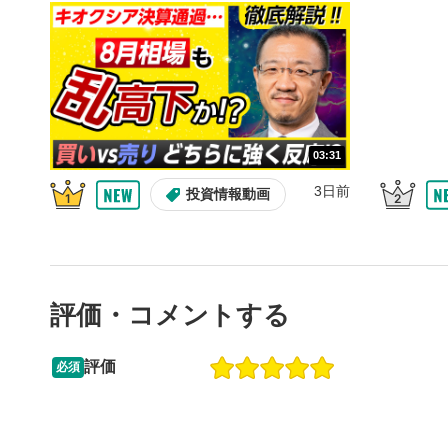
10秒、動画
シーク
5
再生位置を
置をクリッ
再生されま
画質/
6
03:31
画質の選択
3日前
投資情報動画
音量調
7
スライダー
ます。
評価・コメントする
全画面
8
動画が全画
ックすると
評価
必須
09:12
14:57
2ヶ月前
操作説明動画
6日前
投資情報動画
閉じる