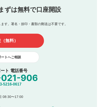
投稿
まずは無料で口座開設
じる
とした投稿
を侵害するような投稿
します。署名・捺印・書類の郵送は不要です。
んので、内容をご確認のうえ投稿してください。
他の著作権法上の全権利を当社に対して無償で利用することを承
設（無料）
著作者人格権を行使しないことに同意します。利用者が投稿した
、印刷物・WEBサイト・SNS等に掲載することがあります。
ポートへご相談
ート 電話番号
5216-0617
08:30〜17:00