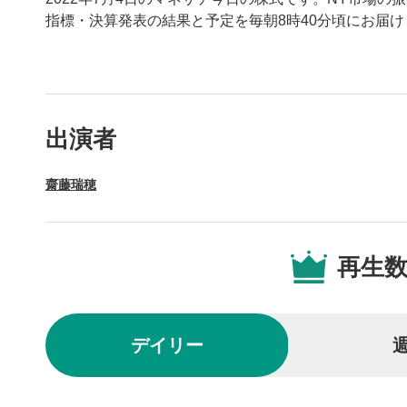
指標・決算発表の結果と予定を毎朝8時40分頃にお届け
動画プレイヤーの操
出演者
動画再
1
齋藤瑞穂
動画再生エ
を再生また
操作メ
2
再生
動画再生エ
されます。
再生/
3
デイリー
動画を再生
10秒戻
4