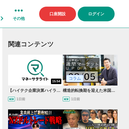
口座開設
ログイン
その他
関連コンテンツ
コラム
15:54
【ハイテク企業決算ハイライト】2027年分のメモリに売切れ報道!?＜米国マーケットダイジェスト8/5号＞
構造的転換期を迎えた米国市場 AIインフラ投資とFRBウォーシュ体制下の株式投資
1日前
1日前