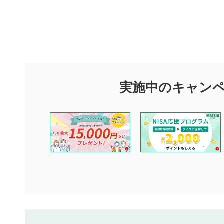
評価・コメ
評価・コメント
マネーサテライトでは利用者同士の情報交換・情報収集などを
できます。利用者は以下の注意事項をご理解のうえ、閲覧およ
実施中のキャン
他の利用者が動画を視聴される際の参考になるコメントをお待
なお、投稿をもって、本注意事項に同意されたものとみなしま
コメントの内容は、当社の公式な見解や意見ではありませ
ません。利用者ご自身の責任で閲覧および投稿を行ってく
当社は、利用者同士、もしくは利用者と第三者間のトラブ
評価およびコメントは当社にて審査のうえ、掲載となりま
ります。また、審査結果および結果の理由についてはお答
といたします。ご了承ください。
下記の項目に該当すると判断された投稿内容は、掲載を見
本動画コンテンツとは無関係の内容の投稿
他者への誹謗中傷や差別的表現投稿
公序良俗に反する内容の投稿