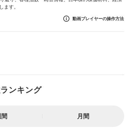
します。
動画プレイヤーの操作方法
作方法
生エリア
リアをクリックすると、動画
は一時停止します。
ニュー
数ランキング
リアにマウスを乗せると表示
一時停止
週間
月間
または一時停止します。
し/10秒送り