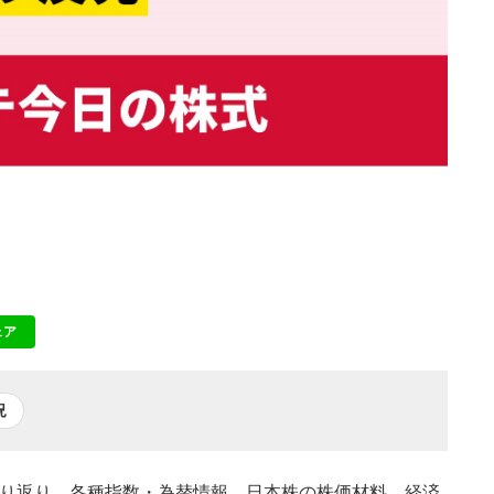
ェア
NE
況
の振り返り、各種指数・為替情報、日本株の株価材料、経済