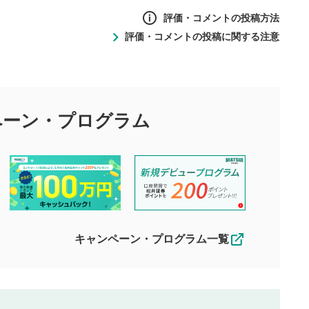
評価・コメントの投稿方法
評価・コメントの投稿に関する注意
ントの投稿方法
の
投稿に関する注意
目的として、各動画コンテンツに、評価およびコメントの投稿が
評価・コメントエリア
1
び投稿を行うものとしてください。
ペーン・
プログラム
星を押下すると1～5段階で評価できま
ちしております。
す。
す。
投稿するボタン
2
ん。当社は利用者より投稿された内容について一切の責任を負い
ださい。
星で評価をすると投稿できます。（お名
ルによって生じた損害に対して一切の責任を負いません。
前とコメントの入力は任意です）（※コメ
す。掲載されるまでに日数がかかる場合や掲載されない場合があ
ントは承認制です）
えできません。各動画コンテンツへの掲載をもって結果のご連絡
キャンペーン・プログラム一覧
動画の評価
3
合わせる場合がございます。
この動画の平均評価が表示されます。
（最大評価は5.0です）