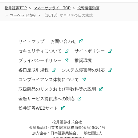
松井証券TOP
マネーサテライトTOP
投資情報動画
マーケット情報
【10/13】マネサテ今日の株式
サイトマップ
お問い合わせ
セキュリティについて
サイトポリシー
プライバシーポリシー
推奨環境
各口座取引規程
システム障害時の対応
コンプライアンス体制について
取扱商品のリスクおよび手数料等の説明
金融サービス提供法への対応
松井証券WEBサイト
松井証券株式会社
金融商品取引業者 関東財務局長(金商)第164号
お気に入り機能は松井証券の会員限定の機能です。
加入協会：日本証券業協会、一般社団法人
お気に入り登録いただくと、後からいつでもお気に入りのコンテ