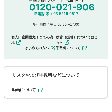
氏名、住所、電話番号など個人を特定できる情報の
投稿
他のサイトへの誘導や営利目的、広告・宣伝を目
IP電話等：03-5216-0617
的とした投稿
他者の権利（商標、著作権、その他の知的財産
受付時間 / 平日 08:30〜17:00
権）を侵害するような投稿
同一内容の多重投稿
個人口座開設完了までの流
移管（振替）についてはこ
その他当社が不適切と判断した投稿
れ
ちら
一度投稿した評価およびコメントの変更・削除はできま
はじめての方へ
手数料について
せんので、内容をご確認のうえ投稿してください。
利用者は、利用者が投稿したコメントの著作権およびそ
の他の著作権法上の全権利を当社に対して無償で利用する
ことを承諾したものとします。また、利用者は、コメント
に関する著作者人格権を行使しないことに同意します。利
リスクおよび手数料などについて
用者が投稿したコメントは、当社サービスの広告・宣伝、
利用促進の目的で、印刷物・WEBサイト・SNS等に掲載す
ることがあります。
動画について