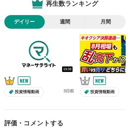
再生数ランキング
10秒戻し/10秒送り
4
10秒、動画を巻き戻し/早送りします。
デイリー
週間
月間
シークバー
5
再生位置を示しています。再生したい位置をクリック
するとその位置から動画が再生されます。
画質/再生速度の設定
6
画質の選択/再生速度の変更ができます。
13:33
音量調整
7
スライダーを上下すると音量が調整できます。
3日前
全画面表示
8
投資情報動画
投資情報動画
動画が全画面で表示されます。再度クリックすると元
のサイズに戻ります。
評価・コメントする