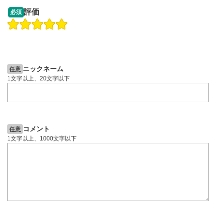
15:51
14:57
評価
必須
操作説明動画
操作説明動画
操作説明動画
日本株
2ヶ月前
9日前
ニックネーム
任意
1文字以上、20文字以下
コメント
任意
1文字以上、1000文字以下