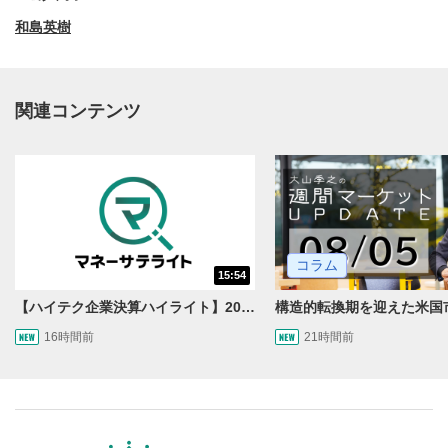
和島英樹
関連コンテンツ
動画再生エリア
1
コラム
15:54
動画再生エリアをクリックすると、動画を再生または
一時停止します。
【ハイテク企業決算ハイライト】2027年分のメモリに売切れ報道!?＜米国マーケットダイジェスト8/5号＞
16時間前
21時間前
操作メニュー
2
動画再生エリアにマウスを乗せると表示されます。
再生/一時停止
3
動画を再生または一時停止します。