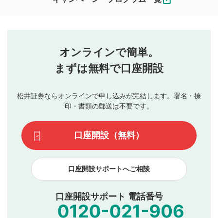
ます。
コメントの内容は、当社の公式な見解や意見ではありま
評価・コメントエリア
1
せん。当社は利用者より投稿された内容について一切の責
星を押下すると1～5段階で評価できます。
任を負いません。利用者ご自身の責任で閲覧および投稿を
オンラインで簡単。
行ってください。
投稿するボタン
2
当社は、利用者同士、もしくは利用者と第三者間のトラ
まずは無料で口座開設
星で評価をすると投稿できます。（お名前とコメント
ブルによって生じた損害に対して一切の責任を負いませ
の入力は任意です）（※コメントは承認制です）
ん。
評価およびコメントは当社にて審査のうえ、掲載となり
松井証券ならオンラインで申し込みが完結します。署名・捺
動画の評価
3
ます。掲載されるまでに日数がかかる場合や掲載されない
印・書類の郵送は不要です。
場合があります。また、審査結果および結果の理由につい
この動画の平均評価が表示されます。（最大評価は5.0
てはお答えできません。各動画コンテンツへの掲載をもっ
です）
口座開設（無料）
て結果のご連絡といたします。ご了承ください。
下記の項目に該当すると判断された投稿内容は、掲載を
見合わせる場合がございます。
口座開設サポートへご相談
本動画コンテンツとは無関係の内容の投稿
他者への誹謗中傷や差別的表現投稿
公序良俗に反する内容の投稿
口座開設サポート 電話番号
氏名、住所、電話番号など個人を特定できる情報の
投稿