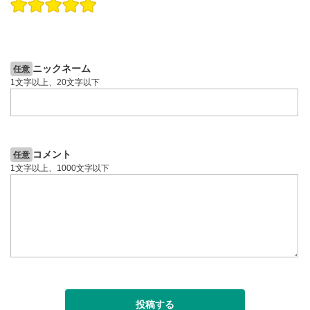
操作説明動画
投資情報動画
操作説明動画
2ヶ月前
6日前
投資情報動画
ニックネーム
任意
1文字以上、20文字以下
コメント
任意
1文字以上、1000文字以下
投稿する