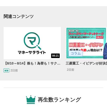
関連コンテンツ
動画再生エリア
1
コラム
08:21
動画再生エリアをクリックすると、動画を再生または
一時停止します。
【8/10～8/14】株も！為替も！サクッと！来週のマーケット見通し＜Next View＞
2日前
2日前
操作メニュー
2
動画再生エリアにマウスを乗せると表示されます。
再生/一時停止
3
動画を再生または一時停止します。
再生数ランキング
10秒戻し/10秒送り
4