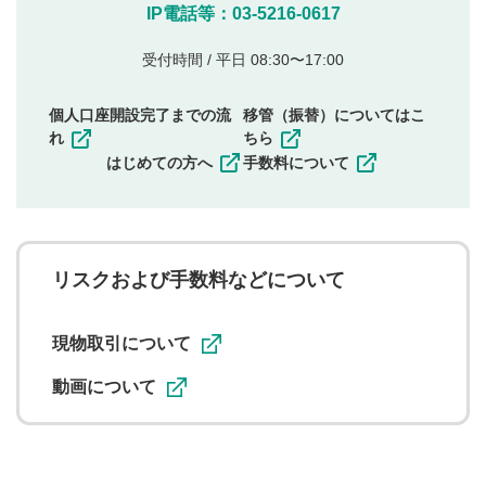
他のサイトへの誘導や営利目的、広告・宣伝を目
IP電話等：03-5216-0617
的とした投稿
他者の権利（商標、著作権、その他の知的財産
受付時間 / 平日 08:30〜17:00
権）を侵害するような投稿
同一内容の多重投稿
個人口座開設完了までの流
移管（振替）についてはこ
その他当社が不適切と判断した投稿
れ
ちら
一度投稿した評価およびコメントの変更・削除はできま
はじめての方へ
手数料について
せんので、内容をご確認のうえ投稿してください。
利用者は、利用者が投稿したコメントの著作権およびそ
の他の著作権法上の全権利を当社に対して無償で利用する
ことを承諾したものとします。また、利用者は、コメント
に関する著作者人格権を行使しないことに同意します。利
リスクおよび手数料などについて
用者が投稿したコメントは、当社サービスの広告・宣伝、
利用促進の目的で、印刷物・WEBサイト・SNS等に掲載す
ることがあります。
現物取引について
動画について