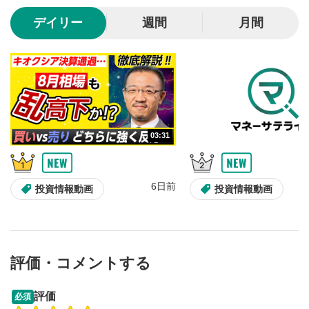
10秒、動画を巻き戻し/早送りします。
デイリー
週間
月間
シークバー
5
再生位置を示しています。再生したい位置をクリック
するとその位置から動画が再生されます。
画質/再生速度の設定
6
画質の選択/再生速度の変更ができます。
03:31
音量調整
7
スライダーを上下すると音量が調整できます。
6日前
全画面表示
8
投資情報動画
投資情報動画
動画が全画面で表示されます。再度クリックすると元
のサイズに戻ります。
評価・コメントする
13:33
14:57
評価
必須