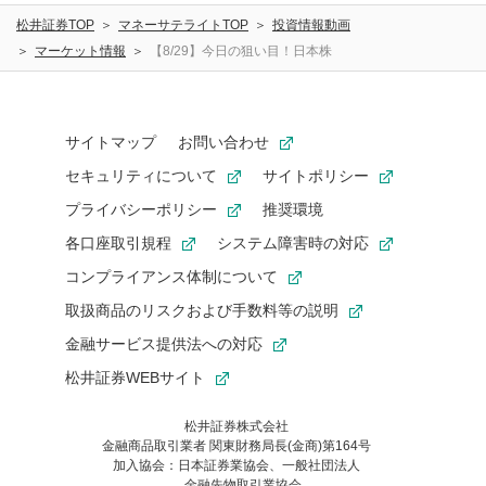
松井証券TOP
マネーサテライトTOP
投資情報動画
マーケット情報
【8/29】今日の狙い目！日本株
サイトマップ
お問い合わせ
セキュリティについて
サイトポリシー
プライバシーポリシー
推奨環境
各口座取引規程
システム障害時の対応
コンプライアンス体制について
取扱商品のリスクおよび手数料等の説明
金融サービス提供法への対応
松井証券WEBサイト
松井証券株式会社
金融商品取引業者 関東財務局長(金商)第164号
お気に入り機能は松井証券の会員限定の機能です。
加入協会：日本証券業協会、一般社団法人
お気に入り登録いただくと、後からいつでもお気に入りのコンテ
金融先物取引業協会