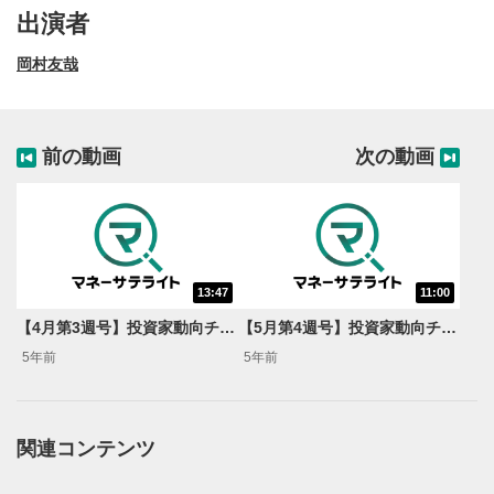
出演者
岡村友哉
前の動画
次の動画
13:47
11:00
動画再生エリア
1
【4月第3週号】投資家動向チェック！＜岡村友哉のサキヨミ特急便＞
【5月第4週号】投資家動向チェック！＜岡村友哉のサキヨミ特急便＞
動画再生エリアをクリックすると、動画を再生または
5年前
5年前
一時停止します。
操作メニュー
2
動画再生エリアにマウスを乗せると表示されます。
関連コンテンツ
再生/一時停止
3