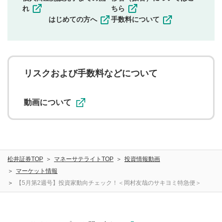
その他当社が不適切と判断した投稿
れ
ちら
一度投稿した評価およびコメントの変更・削除はできま
はじめての方へ
手数料について
せんので、内容をご確認のうえ投稿してください。
利用者は、利用者が投稿したコメントの著作権およびそ
の他の著作権法上の全権利を当社に対して無償で利用する
ことを承諾したものとします。また、利用者は、コメント
に関する著作者人格権を行使しないことに同意します。利
リスクおよび手数料などについて
用者が投稿したコメントは、当社サービスの広告・宣伝、
利用促進の目的で、印刷物・WEBサイト・SNS等に掲載す
ることがあります。
動画について
松井証券TOP
マネーサテライトTOP
投資情報動画
マーケット情報
【5月第2週号】投資家動向チェック！＜岡村友哉のサキヨミ特急便＞