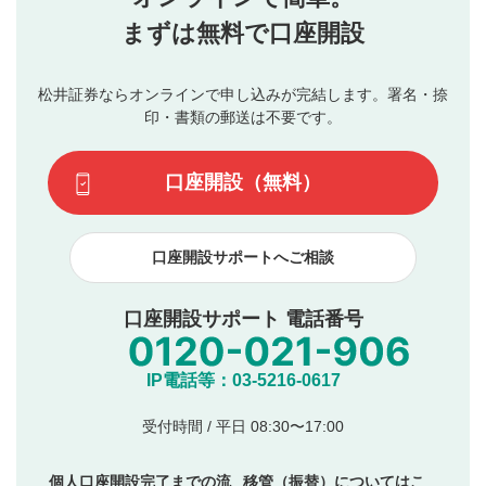
行ってください。
投稿するボタン
2
当社は、利用者同士、もしくは利用者と第三者間のトラ
まずは無料で口座開設
星で評価をすると投稿できます。（お名前とコメント
ブルによって生じた損害に対して一切の責任を負いませ
の入力は任意です）（※コメントは承認制です）
ん。
評価およびコメントは当社にて審査のうえ、掲載となり
松井証券ならオンラインで申し込みが完結します。署名・捺
動画の評価
3
ます。掲載されるまでに日数がかかる場合や掲載されない
印・書類の郵送は不要です。
場合があります。また、審査結果および結果の理由につい
この動画の平均評価が表示されます。（最大評価は5.0
てはお答えできません。各動画コンテンツへの掲載をもっ
です）
口座開設（無料）
て結果のご連絡といたします。ご了承ください。
下記の項目に該当すると判断された投稿内容は、掲載を
見合わせる場合がございます。
口座開設サポートへご相談
本動画コンテンツとは無関係の内容の投稿
他者への誹謗中傷や差別的表現投稿
公序良俗に反する内容の投稿
口座開設サポート 電話番号
氏名、住所、電話番号など個人を特定できる情報の
投稿
他のサイトへの誘導や営利目的、広告・宣伝を目
IP電話等：03-5216-0617
的とした投稿
他者の権利（商標、著作権、その他の知的財産
受付時間 / 平日 08:30〜17:00
権）を侵害するような投稿
同一内容の多重投稿
個人口座開設完了までの流
移管（振替）についてはこ