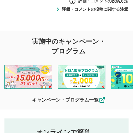
評価・コメントの投稿方法
評価・コメントの投稿に関する注意
評価・コメントの
実施中のキャンペーン・
投稿に関する注意
プログラム
マネーサテライトでは利用者同士の情報交換・情報収集など
を目的として、各動画コンテンツに、評価およびコメントの
投稿ができます。利用者は以下の注意事項をご理解のうえ、
閲覧および投稿を行うものとしてください。
他の利用者が動画を視聴される際の参考になるコメントをお
待ちしております。
なお、投稿をもって、本注意事項に同意されたものとみなし
キャンペーン・プログラム一覧
ます。
コメントの内容は、当社の公式な見解や意見ではありま
評価・コメントエリア
1
せん。当社は利用者より投稿された内容について一切の責
星を押下すると1～5段階で評価できます。
任を負いません。利用者ご自身の責任で閲覧および投稿を
オンラインで簡単。