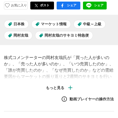
お気に入り
ポスト
シェア
シェア
facebook
LINE
日本株
マーケット情報
中級～上級
岡村友哉
岡村友哉のサキヨミ特急便
株式コメンテーターの岡村友哉氏が「買った人が多いの
か」、「売った人が多いのか」、「いつ売買したのか」、
「誰が売買したのか」、「なぜ売買したのか」などの需給
要因からマーケットの振り返りと2週間のサキヨミを行い
ます。今回は、4月第2週、4月第3週の振り返りとこれか
ら2週間のサキヨミです。
動画プレイヤーの操作方法