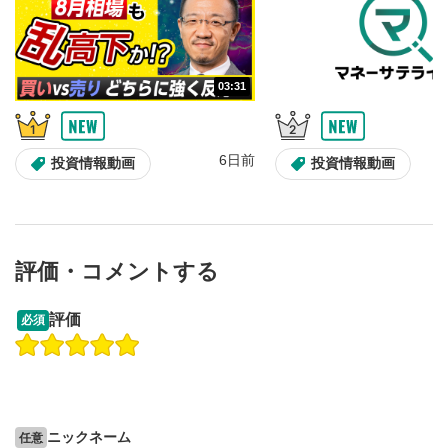
03:31
6日前
投資情報動画
投資情報動画
評価・コメントする
13:33
14:57
評価
必須
操作説明動画
投資情報動画
操作説明動画
2ヶ月前
6日前
投資情報動画
ニックネーム
任意