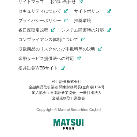
サイトマップ
お問い合わせ
セキュリティについて
サイトポリシー
プライバシーポリシー
推奨環境
各口座取引規程
システム障害時の対応
コンプライアンス体制について
取扱商品のリスクおよび手数料等の説明
金融サービス提供法への対応
松井証券WEBサイト
松井証券株式会社
金融商品取引業者 関東財務局長(金商)第164号
お気に入り機能は松井証券の会員限定の機能です。
加入協会：日本証券業協会、一般社団法人
お気に入り登録いただくと、後からいつでもお気に入りのコンテ
金融先物取引業協会
ンツを一覧でご確認いただけます。
ご利用いただくには口座開設が必要です。
Copyright © Matsui Securities Co,Ltd
すでに松井証券の口座をお持ちでお気に入り登録ができない場合
はご利用の端末で一度ログインしてください。
口座開設(無料)