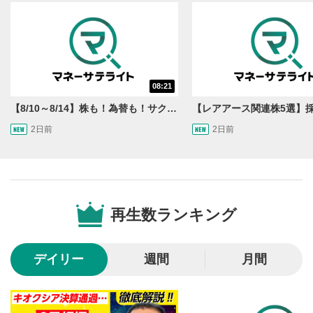
動画を再生または一時停止します。
10秒戻し/10秒送り
4
10秒、動画を巻き戻し/早送りします。
シークバー
08:21
5
再生位置を示しています。再生したい位置をクリック
【8/10～8/14】株も！為替も！サクッと！来週のマーケット見通し＜Next View＞
するとその位置から動画が再生されます。
2日前
2日前
画質/再生速度の設定
6
画質の選択/再生速度の変更ができます。
音量調整
7
再生数ランキング
スライダーを上下すると音量が調整できます。
全画面表示
8
デイリー
週間
月間
動画が全画面で表示されます。再度クリックすると元
のサイズに戻ります。