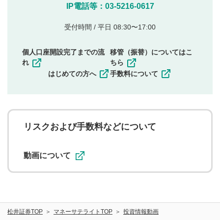
他のサイトへの誘導や営利目的、広告・宣伝を目
IP電話等：03-5216-0617
的とした投稿
他者の権利（商標、著作権、その他の知的財産
受付時間 / 平日 08:30〜17:00
権）を侵害するような投稿
同一内容の多重投稿
個人口座開設完了までの流
移管（振替）についてはこ
その他当社が不適切と判断した投稿
れ
ちら
一度投稿した評価およびコメントの変更・削除はできま
はじめての方へ
手数料について
せんので、内容をご確認のうえ投稿してください。
利用者は、利用者が投稿したコメントの著作権およびそ
の他の著作権法上の全権利を当社に対して無償で利用する
ことを承諾したものとします。また、利用者は、コメント
に関する著作者人格権を行使しないことに同意します。利
リスクおよび手数料などについて
用者が投稿したコメントは、当社サービスの広告・宣伝、
利用促進の目的で、印刷物・WEBサイト・SNS等に掲載す
ることがあります。
動画について
松井証券TOP
マネーサテライトTOP
投資情報動画