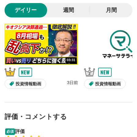
10秒、動画を巻き戻し/早送りします。
デイリー
週間
月間
シークバー
5
再生位置を示しています。再生したい位置をクリック
するとその位置から動画が再生されます。
画質/再生速度の設定
6
画質の選択/再生速度の変更ができます。
03:31
音量調整
7
スライダーを上下すると音量が調整できます。
3日前
全画面表示
8
投資情報動画
投資情報動画
動画が全画面で表示されます。再度クリックすると元
のサイズに戻ります。
評価・コメントする
09:12
14:57
評価
必須