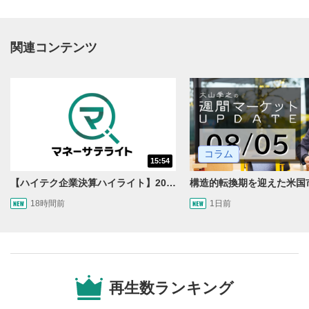
関連コンテンツ
動画再生エリア
1
コラム
15:54
動画再生エリアをクリックすると、動画を再生または
一時停止します。
【ハイテク企業決算ハイライト】2027年分のメモリに売切れ報道!?＜米国マーケットダイジェスト8/5号＞
18時間前
1日前
操作メニュー
2
動画再生エリアにマウスを乗せると表示されます。
再生/一時停止
3
動画を再生または一時停止します。
再生数ランキング
10秒戻し/10秒送り
4