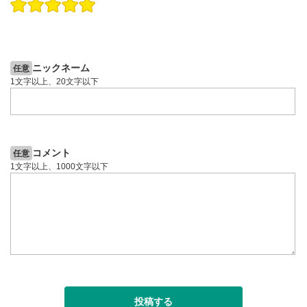
操作説明動画
操作説明動画
2ヶ月前
6日前
投資情報動画
投資情報動画
ニックネーム
任意
1文字以上、20文字以下
コメント
任意
1文字以上、1000文字以下
投稿する