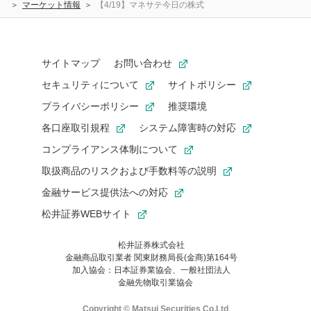
マーケット情報
【4/19】マネサテ今日の株式
サイトマップ
お問い合わせ
セキュリティについて
サイトポリシー
プライバシーポリシー
推奨環境
各口座取引規程
システム障害時の対応
コンプライアンス体制について
取扱商品のリスクおよび手数料等の説明
金融サービス提供法への対応
松井証券WEBサイト
松井証券株式会社
金融商品取引業者 関東財務局長(金商)第164号
お気に入り機能は松井証券の会員限定の機能です。
加入協会：日本証券業協会、一般社団法人
お気に入り登録いただくと、後からいつでもお気に入りのコンテ
金融先物取引業協会
ンツを一覧でご確認いただけます。
ご利用いただくには口座開設が必要です。
Copyright © Matsui Securities Co,Ltd