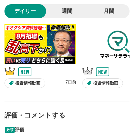
10秒、動画を巻き戻し/早送りします。
デイリー
週間
月間
シークバー
5
再生位置を示しています。再生したい位置をクリック
するとその位置から動画が再生されます。
画質/再生速度の設定
6
画質の選択/再生速度の変更ができます。
03:31
音量調整
7
スライダーを上下すると音量が調整できます。
7日前
全画面表示
8
投資情報動画
投資情報動画
動画が全画面で表示されます。再度クリックすると元
のサイズに戻ります。
評価・コメントする
13:33
14:57
評価
必須