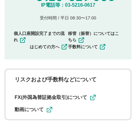
他のサイトへの誘導や営利目的、広告・宣伝を目
IP電話等：03-5216-0617
的とした投稿
他者の権利（商標、著作権、その他の知的財産
受付時間 / 平日 08:30〜17:00
権）を侵害するような投稿
同一内容の多重投稿
個人口座開設完了までの流
移管（振替）についてはこ
その他当社が不適切と判断した投稿
れ
ちら
一度投稿した評価およびコメントの変更・削除はできま
はじめての方へ
手数料について
せんので、内容をご確認のうえ投稿してください。
利用者は、利用者が投稿したコメントの著作権およびそ
の他の著作権法上の全権利を当社に対して無償で利用する
ことを承諾したものとします。また、利用者は、コメント
に関する著作者人格権を行使しないことに同意します。利
リスクおよび手数料などについて
用者が投稿したコメントは、当社サービスの広告・宣伝、
利用促進の目的で、印刷物・WEBサイト・SNS等に掲載す
ることがあります。
FX(外国為替証拠金取引)について
動画について