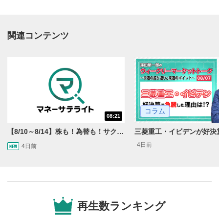
関連コンテンツ
動画再生エリア
1
コラム
08:21
動画再生エリアをクリックすると、動画を再生または
一時停止します。
【8/10～8/14】株も！為替も！サクッと！来週のマーケット見通し＜Next View＞
4日前
4日前
操作メニュー
2
動画再生エリアにマウスを乗せると表示されます。
再生/一時停止
3
動画を再生または一時停止します。
再生数ランキング
10秒戻し/10秒送り
4