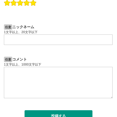
操作説明動画
操作説明動画
2ヶ月前
8日前
投資情報動画
投資情報動画
ニックネーム
任意
1文字以上、20文字以下
コメント
任意
1文字以上、1000文字以下
投稿する