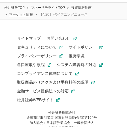
松井証券TOP
マネーサテライトTOP
投資情報動画
マーケット情報
【4/20】FXイブニングニュース
サイトマップ
お問い合わせ
セキュリティについて
サイトポリシー
プライバシーポリシー
推奨環境
各口座取引規程
システム障害時の対応
コンプライアンス体制について
取扱商品のリスクおよび手数料等の説明
金融サービス提供法への対応
松井証券WEBサイト
松井証券株式会社
金融商品取引業者 関東財務局長(金商)第164号
お気に入り機能は松井証券の会員限定の機能です。
加入協会：日本証券業協会、一般社団法人
お気に入り登録いただくと、後からいつでもお気に入りのコンテ