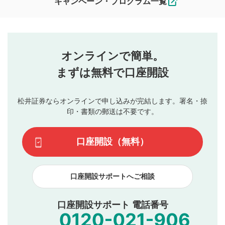
キャンペーン・プログラム一覧
ます。
コメントの内容は、当社の公式な見解や意見ではありま
評価・コメントエリア
1
せん。当社は利用者より投稿された内容について一切の責
星を押下すると1～5段階で評価できます。
任を負いません。利用者ご自身の責任で閲覧および投稿を
オンラインで簡単。
行ってください。
投稿するボタン
2
当社は、利用者同士、もしくは利用者と第三者間のトラ
まずは無料で口座開設
星で評価をすると投稿できます。（お名前とコメント
ブルによって生じた損害に対して一切の責任を負いませ
の入力は任意です）（※コメントは承認制です）
ん。
評価およびコメントは当社にて審査のうえ、掲載となり
松井証券ならオンラインで申し込みが完結します。署名・捺
動画の評価
3
ます。掲載されるまでに日数がかかる場合や掲載されない
印・書類の郵送は不要です。
場合があります。また、審査結果および結果の理由につい
この動画の平均評価が表示されます。（最大評価は5.0
てはお答えできません。各動画コンテンツへの掲載をもっ
です）
口座開設（無料）
て結果のご連絡といたします。ご了承ください。
下記の項目に該当すると判断された投稿内容は、掲載を
見合わせる場合がございます。
口座開設サポートへご相談
本動画コンテンツとは無関係の内容の投稿
他者への誹謗中傷や差別的表現投稿
公序良俗に反する内容の投稿
口座開設サポート 電話番号
氏名、住所、電話番号など個人を特定できる情報の
投稿