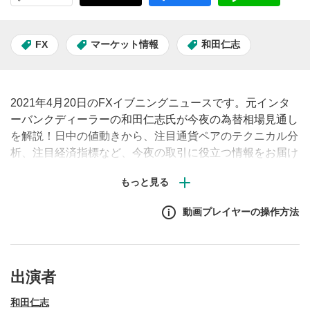
FX
マーケット情報
和田仁志
2021年4月20日のFXイブニングニュースです。元インタ
ーバンクディーラーの和田仁志氏が今夜の為替相場見通し
を解説！日中の値動きから、注目通貨ペアのテクニカル分
析、注目経済指標など、今夜の取引に役立つ情報をお届け
します。（原則、土日祝日除く毎営業日夕刻配信予定）※
動画内で表示されるチャートや経済指標の画面はMATSUI
FXの取引画面です。
動画プレイヤーの操作方法
出演者
和田仁志