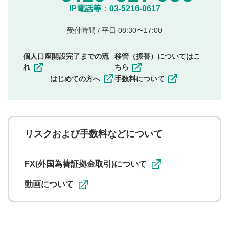
他のサイトへの誘導や営利目的、広告・宣伝を目
IP電話等：03-5216-0617
的とした投稿
他者の権利（商標、著作権、その他の知的財産
受付時間 / 平日 08:30〜17:00
権）を侵害するような投稿
同一内容の多重投稿
個人口座開設完了までの流
移管（振替）についてはこ
その他当社が不適切と判断した投稿
れ
ちら
一度投稿した評価およびコメントの変更・削除はできま
はじめての方へ
手数料について
せんので、内容をご確認のうえ投稿してください。
利用者は、利用者が投稿したコメントの著作権およびそ
の他の著作権法上の全権利を当社に対して無償で利用する
ことを承諾したものとします。また、利用者は、コメント
に関する著作者人格権を行使しないことに同意します。利
リスクおよび手数料などについて
用者が投稿したコメントは、当社サービスの広告・宣伝、
利用促進の目的で、印刷物・WEBサイト・SNS等に掲載す
ることがあります。
FX(外国為替証拠金取引)について
動画について