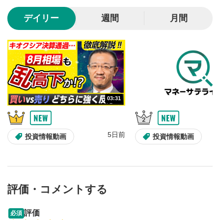
10秒、動画を巻き戻し/早送りします。
デイリー
週間
月間
シークバー
5
再生位置を示しています。再生したい位置をクリック
するとその位置から動画が再生されます。
画質/再生速度の設定
6
画質の選択/再生速度の変更ができます。
03:31
音量調整
7
スライダーを上下すると音量が調整できます。
5日前
全画面表示
8
投資情報動画
投資情報動画
動画が全画面で表示されます。再度クリックすると元
のサイズに戻ります。
評価・コメントする
13:33
14:57
評価
必須