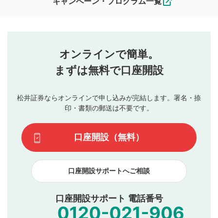
キャンペーン・プログラム一覧
ます。
コメントの内容は、当社の公式な見解や意見ではありま
評価・コメントエリア
1
せん。当社は利用者より投稿された内容について一切の責
星を押下すると1～5段階で評価できます。
任を負いません。利用者ご自身の責任で閲覧および投稿を
オンラインで簡単。
行ってください。
投稿するボタン
2
当社は、利用者同士、もしくは利用者と第三者間のトラ
まずは無料で口座開設
星で評価をすると投稿できます。（お名前とコメント
ブルによって生じた損害に対して一切の責任を負いませ
の入力は任意です）（※コメントは承認制です）
ん。
評価およびコメントは当社にて審査のうえ、掲載となり
松井証券ならオンラインで申し込みが完結します。署名・捺
動画の評価
3
ます。掲載されるまでに日数がかかる場合や掲載されない
印・書類の郵送は不要です。
場合があります。また、審査結果および結果の理由につい
この動画の平均評価が表示されます。（最大評価は5.0
てはお答えできません。各動画コンテンツへの掲載をもっ
です）
口座開設（無料）
て結果のご連絡といたします。ご了承ください。
下記の項目に該当すると判断された投稿内容は、掲載を
見合わせる場合がございます。
口座開設サポートへご相談
本動画コンテンツとは無関係の内容の投稿
他者への誹謗中傷や差別的表現投稿
公序良俗に反する内容の投稿
口座開設サポート 電話番号
氏名、住所、電話番号など個人を特定できる情報の
投稿