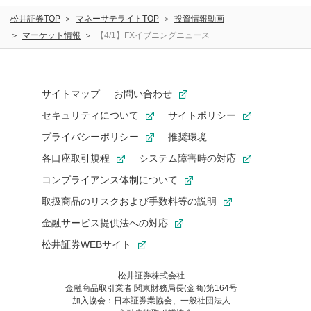
松井証券TOP
マネーサテライトTOP
投資情報動画
マーケット情報
【4/1】FXイブニングニュース
サイトマップ
お問い合わせ
セキュリティについて
サイトポリシー
プライバシーポリシー
推奨環境
各口座取引規程
システム障害時の対応
コンプライアンス体制について
取扱商品のリスクおよび手数料等の説明
金融サービス提供法への対応
松井証券WEBサイト
松井証券株式会社
金融商品取引業者 関東財務局長(金商)第164号
お気に入り機能は松井証券の会員限定の機能です。
加入協会：日本証券業協会、一般社団法人
お気に入り登録いただくと、後からいつでもお気に入りのコンテ