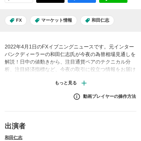
FX
マーケット情報
和田仁志
2022年4月1日のFXイブニングニュースです。元インター
バンクディーラーの和田仁志氏が今夜の為替相場見通しを
解説！日中の値動きから、注目通貨ペアのテクニカル分
析、注目経済指標など、今夜の取引に役立つ情報をお届け
します。（原則、土日祝日除く毎営業日夕刻配信予定）※
動画内で表示されるチャートや経済指標の画面はMATSUI
FXの取引画面です。
動画プレイヤーの操作方法
出演者
和田仁志