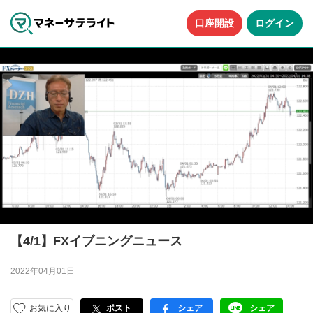
口座開設
ログイン
【4/1】FXイブニングニュース
2022年04月01日
お気に入り
ポスト
シェア
シェア
facebook
LINE