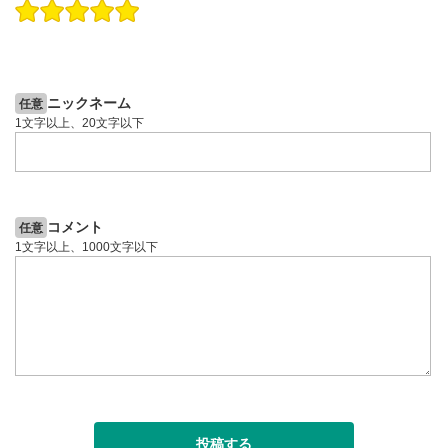
操作説明動画
投資情報動画
操作説明動画
2ヶ月前
5日前
投資情報動画
ニックネーム
任意
1文字以上、20文字以下
コメント
任意
1文字以上、1000文字以下
投稿する