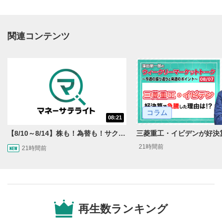
関連コンテンツ
動画再生エリア
1
コラム
08:21
動画再生エリアをクリックすると、動画を再生または
一時停止します。
【8/10～8/14】株も！為替も！サクッと！来週のマーケット見通し＜Next View＞
21時間前
21時間前
操作メニュー
2
動画再生エリアにマウスを乗せると表示されます。
再生/一時停止
3
動画を再生または一時停止します。
再生数ランキング
10秒戻し/10秒送り
4