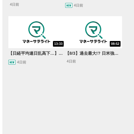
4日前
4日前
13:33
08:52
【日経平均連日乱高下…】AI株に異変⁉海外ファンド「大量売却」！AI料金値下げでNECに追い風！NTTも需給改善か＜店内信用残ランキング＞
【8/3】過去最大!? 日米強調為替介入 155円が当面の焦点か＜FX MARKET VIEW＞
4日前
4日前