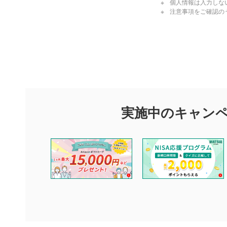
個人情報は入力しな
注意事項をご確認の
評価・コメ
評価・コメント
マネーサテライトでは利用者同士の情報交換・情報収集などを
できます。利用者は以下の注意事項をご理解のうえ、閲覧およ
実施中のキャン
他の利用者が動画を視聴される際の参考になるコメントをお待
なお、投稿をもって、本注意事項に同意されたものとみなしま
コメントの内容は、当社の公式な見解や意見ではありませ
ません。利用者ご自身の責任で閲覧および投稿を行ってく
当社は、利用者同士、もしくは利用者と第三者間のトラブ
評価およびコメントは当社にて審査のうえ、掲載となりま
ります。また、審査結果および結果の理由についてはお答
といたします。ご了承ください。
下記の項目に該当すると判断された投稿内容は、掲載を見