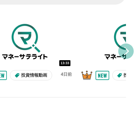
し/10秒送り
を巻き戻し/早送りします。
バー
示しています。再生したい位
クするとその位置から動画が
す。
再生速度の設定
13:33
/再生速度の変更ができます。
4日前
投資情報動画
投資情
整
を上下すると音量が調整でき
表示
面で表示されます。再度クリ
元のサイズに戻ります。
09:12
10:29