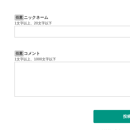
2ヶ月前
操作説明動画
4日前
投資情報動画
閉じる
ニックネーム
任意
1文字以上、20文字以下
コメント
任意
1文字以上、1000文字以下
投