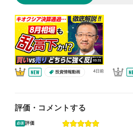
10秒戻
4
10秒、動画
シーク
5
再生位置を
置をクリッ
再生されま
画質/
6
03:31
画質の選択
4日前
投資情報動画
音量調
7
スライダー
ます。
評価・コメントする
全画面
8
動画が全画
ックすると
評価
必須
13:33
14:57