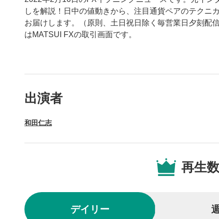
しを解説！日中の値動きから、注目通貨ペアのテクニ
お届けします。（原則、土日祝日除く毎営業日夕刻配信
はMATSUI FXの取引画面です。
動画プレイヤーの操
出演者
動画再
1
和田仁志
動画再生エ
を再生また
操作メ
2
再生
動画再生エ
されます。
再生/
3
デイリー
動画を再生