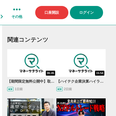
口座開設
ログイン
その他
関連コンテンツ
06:45
15:54
【期間限定無料公開中】取引量世界一の通貨ペアに優位性あり!?ドル/円&ユーロドルのテクニカルを検証！【JINのマンスリーFX戦略】
【ハイテク企業決算ハイライト】2027年分のメモリに売切れ報道!?＜米国マーケットダイジェスト8/5号＞
1日前
2日前