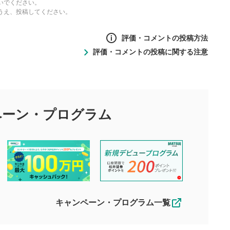
いでください。
うえ、投稿してください。
評価・コメントの投稿方法
評価・コメントの投稿に関する注意
ントの投稿方法
の
投稿に関する注意
目的として、各動画コンテンツに、評価およびコメントの投稿が
評価・コメントエリア
1
び投稿を行うものとしてください。
ペーン・
プログラム
星を押下すると1～5段階で評価できま
ちしております。
す。
す。
投稿するボタン
2
ん。当社は利用者より投稿された内容について一切の責任を負い
ださい。
星で評価をすると投稿できます。（お名
ルによって生じた損害に対して一切の責任を負いません。
前とコメントの入力は任意です）（※コメ
す。掲載されるまでに日数がかかる場合や掲載されない場合があ
ントは承認制です）
えできません。各動画コンテンツへの掲載をもって結果のご連絡
キャンペーン・プログラム一覧
動画の評価
3
合わせる場合がございます。
この動画の平均評価が表示されます。