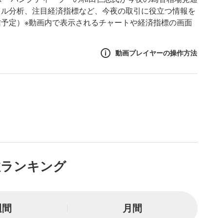
カル分析、注目経済指標など、今夜の取引に役立つ情報を
予定）※動画内で表示されるチャートや経済指標の画面
動画プレイヤーの操作方法
作方法
生エリア
リアをクリックすると、動画
は一時停止します。
ニュー
数ランキング
リアにマウスを乗せると表示
一時停止
週間
月間
または一時停止します。