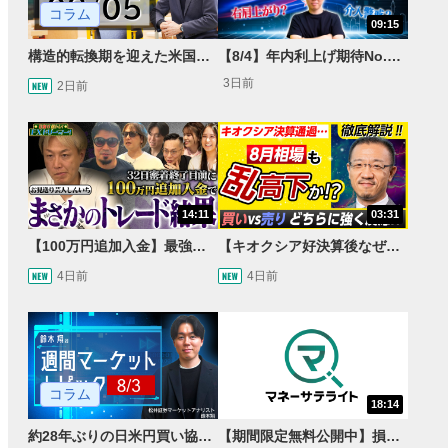
コラム
09:15
構造的転換期を迎えた米国市場 AIインフラ投資とFRBウォーシュ体制下の株式投資
【8/4】年内利上げ期待No.1！右肩上がりNZドル/円のトレード戦略【世界情勢からみるFXトレンド通貨ペア】
3日前
2日前
14:11
03:31
【100万円追加入金】最強億トレ軍団から学ぶ32日間！お見送り芸人しんいちのトレード成果は？【目指せ億トレ！FXドリーマー！#04】
【キオクシア好決算後なぜ乱高下!?】買い材料は自社株買いと株式分割/売りのサインとは…？
4日前
4日前
コラム
18:14
約28年ぶりの日米円買い協調介入 円安トレンドは転換するのか？
【期間限定無料公開中】損失を出し続けるお見送り芸人しんいち、Wemofを学ぶ【目指せ億トレ！FXドリーマー！#05】