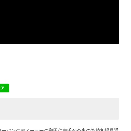
ェア
NE
インターバンクディーラーの和田仁志氏が今夜の為替相場見通