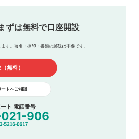
（最大評価は5.0です）
投稿
まずは無料で口座開設
じる
とした投稿
を侵害するような投稿
します。署名・捺印・書類の郵送は不要です。
んので、内容をご確認のうえ投稿してください。
他の著作権法上の全権利を当社に対して無償で利用することを承
設（無料）
著作者人格権を行使しないことに同意します。利用者が投稿した
、印刷物・WEBサイト・SNS等に掲載することがあります。
ポートへご相談
ート 電話番号
5216-0617