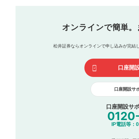
本動画コンテンツとは無関係の内容の投稿
他者への誹謗中傷や差別的表現投稿
公序良俗に反する内容の投稿
氏名、住所、電話番号など個人を特定できる情報の
オンラインで簡単。
閉
他のサイトへの誘導や営利目的、広告・宣伝を目的
他者の権利（商標、著作権、その他の知的財産権）
同一内容の多重投稿
松井証券ならオンラインで申し込みが完結
その他当社が不適切と判断した投稿
一度投稿した評価およびコメントの変更・削除はできませ
利用者は、利用者が投稿したコメントの著作権およびその
口座開
諾したものとします。また、利用者は、コメントに関する
コメントは、当社サービスの広告・宣伝、利用促進の目的で
口座開設サ
口座開設サポ
IP電話等：03-