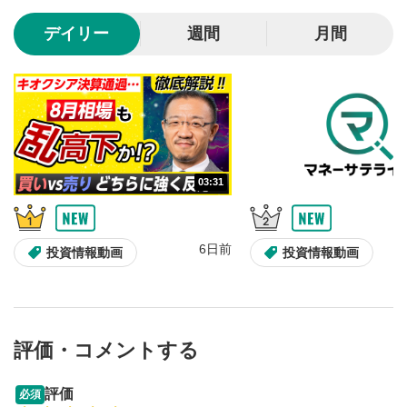
10秒、動画を巻き戻し/早送りします。
デイリー
週間
月間
シークバー
5
再生位置を示しています。再生したい位置をクリック
するとその位置から動画が再生されます。
画質/再生速度の設定
6
画質の選択/再生速度の変更ができます。
03:31
音量調整
7
スライダーを上下すると音量が調整できます。
6日前
全画面表示
8
投資情報動画
投資情報動画
動画が全画面で表示されます。再度クリックすると元
のサイズに戻ります。
評価・コメントする
13:33
14:57
評価
必須