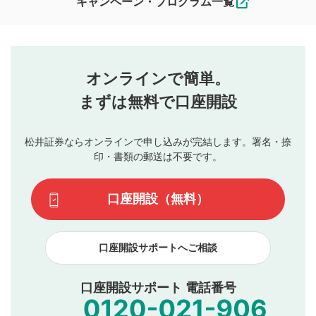
キャンペーン・プログラム一覧
ます。
コメントの内容は、当社の公式な見解や意見ではありま
評価・コメントエリア
1
せん。当社は利用者より投稿された内容について一切の責
星を押下すると1～5段階で評価できます。
任を負いません。利用者ご自身の責任で閲覧および投稿を
オンラインで簡単。
行ってください。
投稿するボタン
2
当社は、利用者同士、もしくは利用者と第三者間のトラ
まずは無料で口座開設
星で評価をすると投稿できます。（お名前とコメント
ブルによって生じた損害に対して一切の責任を負いませ
の入力は任意です）（※コメントは承認制です）
ん。
評価およびコメントは当社にて審査のうえ、掲載となり
松井証券ならオンラインで申し込みが完結します。署名・捺
動画の評価
3
ます。掲載されるまでに日数がかかる場合や掲載されない
印・書類の郵送は不要です。
場合があります。また、審査結果および結果の理由につい
この動画の平均評価が表示されます。（最大評価は5.0
てはお答えできません。各動画コンテンツへの掲載をもっ
です）
口座開設（無料）
て結果のご連絡といたします。ご了承ください。
下記の項目に該当すると判断された投稿内容は、掲載を
見合わせる場合がございます。
口座開設サポートへご相談
本動画コンテンツとは無関係の内容の投稿
他者への誹謗中傷や差別的表現投稿
公序良俗に反する内容の投稿
口座開設サポート 電話番号
氏名、住所、電話番号など個人を特定できる情報の
投稿