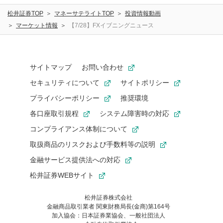
松井証券TOP
マネーサテライトTOP
投資情報動画
マーケット情報
【7/28】FXイブニングニュース
サイトマップ
お問い合わせ
セキュリティについて
サイトポリシー
プライバシーポリシー
推奨環境
各口座取引規程
システム障害時の対応
コンプライアンス体制について
取扱商品のリスクおよび手数料等の説明
金融サービス提供法への対応
松井証券WEBサイト
松井証券株式会社
金融商品取引業者 関東財務局長(金商)第164号
お気に入り機能は松井証券の会員限定の機能です。
加入協会：日本証券業協会、一般社団法人
お気に入り登録いただくと、後からいつでもお気に入りのコンテ