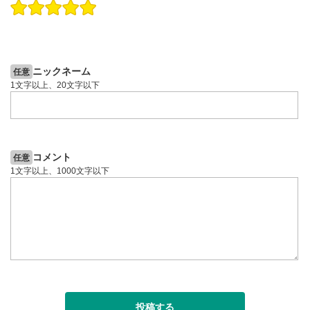
操作説明動画
投資情報動画
操作説明動画
2ヶ月前
6日前
投資情報動画
ニックネーム
任意
1文字以上、20文字以下
コメント
任意
1文字以上、1000文字以下
投稿する