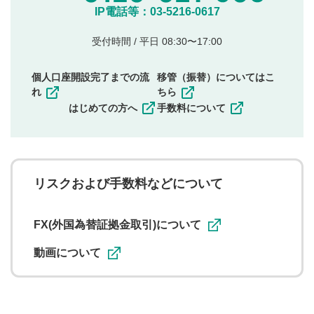
他のサイトへの誘導や営利目的、広告・宣伝を目
IP電話等：03-5216-0617
的とした投稿
他者の権利（商標、著作権、その他の知的財産
受付時間 / 平日 08:30〜17:00
権）を侵害するような投稿
同一内容の多重投稿
個人口座開設完了までの流
移管（振替）についてはこ
その他当社が不適切と判断した投稿
れ
ちら
一度投稿した評価およびコメントの変更・削除はできま
はじめての方へ
手数料について
せんので、内容をご確認のうえ投稿してください。
利用者は、利用者が投稿したコメントの著作権およびそ
の他の著作権法上の全権利を当社に対して無償で利用する
ことを承諾したものとします。また、利用者は、コメント
に関する著作者人格権を行使しないことに同意します。利
リスクおよび手数料などについて
用者が投稿したコメントは、当社サービスの広告・宣伝、
利用促進の目的で、印刷物・WEBサイト・SNS等に掲載す
ることがあります。
FX(外国為替証拠金取引)について
動画について