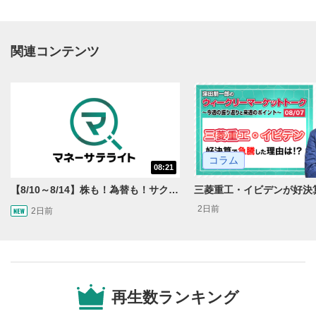
関連コンテンツ
動画再生エリア
1
コラム
08:21
動画再生エリアをクリックすると、動画を再生または
一時停止します。
【8/10～8/14】株も！為替も！サクッと！来週のマーケット見通し＜Next View＞
2日前
2日前
操作メニュー
2
動画再生エリアにマウスを乗せると表示されます。
再生/一時停止
3
動画を再生または一時停止します。
再生数ランキング
10秒戻し/10秒送り
4