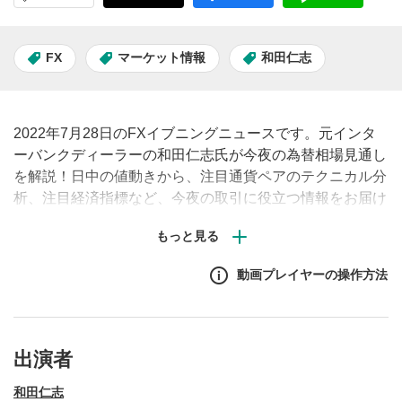
FX
マーケット情報
和田仁志
2022年7月28日のFXイブニングニュースです。元インタ
ーバンクディーラーの和田仁志氏が今夜の為替相場見通し
を解説！日中の値動きから、注目通貨ペアのテクニカル分
析、注目経済指標など、今夜の取引に役立つ情報をお届け
します。（原則、土日祝日除く毎営業日夕刻配信予定）※
動画内で表示されるチャートや経済指標の画面はMATSUI
FXの取引画面です。
動画プレイヤーの操作方法
出演者
和田仁志