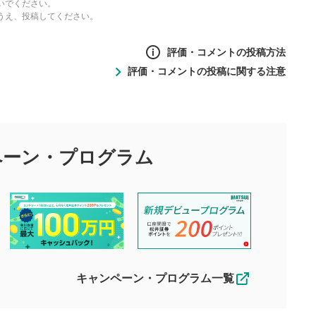
いでください。
うえ、投稿してください。
評価・コメントの投稿方法
評価・コメントの投稿に関する注意
ントの投稿方法
の
投稿に関する注意
目的として、各動画コンテンツに、評価およびコメントの投稿が
評価・コメントエリア
1
び投稿を行うものとしてください。
ペーン・
プログラム
星を押下すると1～5段階で評価できま
ちしております。
す。
す。
投稿するボタン
2
ん。当社は利用者より投稿された内容について一切の責任を負い
ださい。
星で評価をすると投稿できます。（お名
ルによって生じた損害に対して一切の責任を負いません。
前とコメントの入力は任意です）（※コメ
す。掲載されるまでに日数がかかる場合や掲載されない場合があ
ントは承認制です）
えできません。各動画コンテンツへの掲載をもって結果のご連絡
キャンペーン・プログラム一覧
動画の評価
3
合わせる場合がございます。
この動画の平均評価が表示されます。