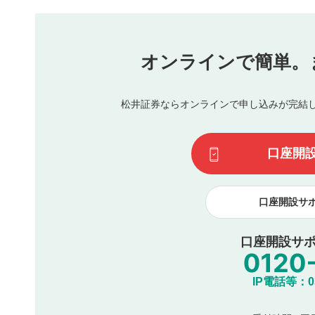
本動画コンテンツとは無関係の内容の投稿
他者への誹謗中傷や差別的表現投稿
公序良俗に反する内容の投稿
氏名、住所、電話番号など個人を特定できる情報の
オンラインで簡単。
閉
他のサイトへの誘導や営利目的、広告・宣伝を目的
他者の権利（商標、著作権、その他の知的財産権）
同一内容の多重投稿
松井証券ならオンラインで申し込みが完結
その他当社が不適切と判断した投稿
一度投稿した評価およびコメントの変更・削除はできませ
利用者は、利用者が投稿したコメントの著作権およびその
口座開
諾したものとします。また、利用者は、コメントに関する
コメントは、当社サービスの広告・宣伝、利用促進の目的で
口座開設サ
口座開設サポ
IP電話等：03-