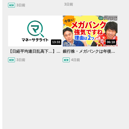
3日前
3日前
13:33
06:18
【日経平均連日乱高下…】AI株に異変⁉海外ファンド「大量売却」！AI料金値下げでNECに追い風！NTTも需給改善か＜店内信用残ランキング＞
銀行株・メガバンクは年後半も強いのか〈株のお兄さんにこっそり聞いてみよう！第2話〉
3日前
4日前