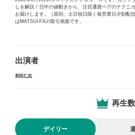
しを解説！日中の値動きから、注目通貨ペアのテクニ
お届けします。（原則、土日祝日除く毎営業日夕刻配信
はMATSUI FXの取引画面です。
動画プレイヤーの操
出演者
動画再
1
和田仁志
動画再生エ
を再生また
操作メ
2
再生
動画再生エ
されます。
再生/
3
デイリー
動画を再生