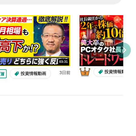
し/10秒送り
を巻き戻し/早送りします。
バー
示しています。再生したい位
クするとその位置から動画が
す。
再生速度の設定
03:31
/再生速度の変更ができます。
投資情報動画
3日前
投資情報動画
整
を上下すると音量が調整でき
表示
面で表示されます。再度クリ
元のサイズに戻ります。
14:57
10:29