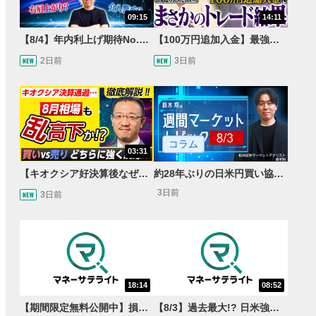
09:15
14:11
【8/4】年内利上げ期待No.1！右肩上がりNZドル/円のトレード戦略【世界情勢からみるFXトレンド通貨ペア】
【100万円追加入金】最強億トレ軍団から学ぶ32日間！お見送り芸人しんいちのトレード成果は？【目指せ億トレ！FXドリーマー！#04】
2日前
3日前
コラム
03:31
【キオクシア好決算後なぜ乱高下!?】買い材料は自社株買いと株式分割/売りのサインとは…？
約28年ぶりの日米円買い協調介入 円安トレンドは転換するのか？
3日前
3日前
18:14
08:52
【期間限定無料公開中】損失を出し続けるお見送り芸人しんいち、Wemofを学ぶ【目指せ億トレ！FXドリーマー！#05】
【8/3】過去最大!? 日米強調為替介入 155円が当面の焦点か＜FX MARKET VIEW＞