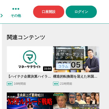
口座開設
ログイン
その他
関連コンテンツ
コラム
15:54
【ハイテク企業決算ハイライト】2027年分のメモリに売切れ報道!?＜米国マーケットダイジェスト8/5号＞
構造的転換期を迎えた米国市場 AIインフラ投資とFRBウォーシュ体制下の株式投資
16時間前
21時間前