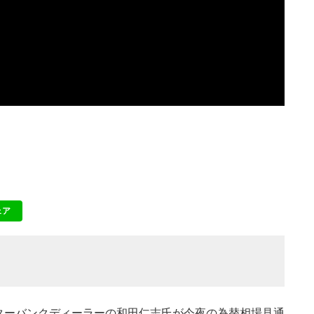
ェア
NE
インターバンクディーラーの和田仁志氏が今夜の為替相場見通