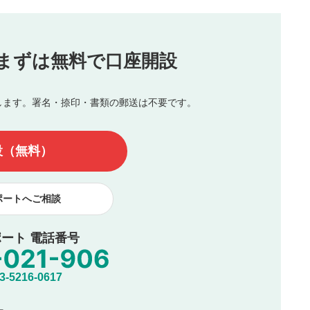
（最大評価は5.0です）
投稿
まずは無料で口座開設
じる
とした投稿
を侵害するような投稿
します。署名・捺印・書類の郵送は不要です。
んので、内容をご確認のうえ投稿してください。
他の著作権法上の全権利を当社に対して無償で利用することを承
設（無料）
著作者人格権を行使しないことに同意します。利用者が投稿した
、印刷物・WEBサイト・SNS等に掲載することがあります。
ポートへご相談
ート 電話番号
5216-0617