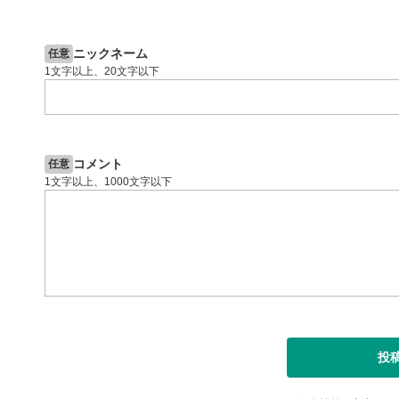
2ヶ月前
操作説明動画
9日前
日本株
閉じる
ニックネーム
任意
1文字以上、20文字以下
コメント
任意
1文字以上、1000文字以下
投