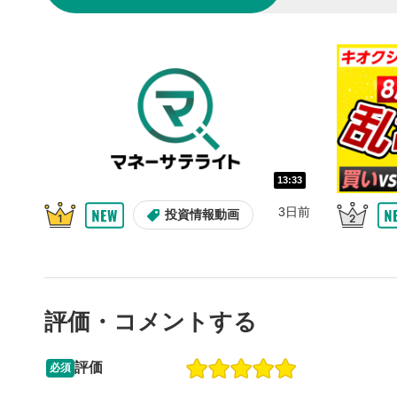
10秒戻
4
10秒、動画
シーク
5
再生位置を
置をクリッ
再生されま
画質/
6
13:33
画質の選択
3日前
投資情報動画
音量調
7
スライダー
ます。
評価・コメントする
全画面
8
動画が全画
ックすると
評価
必須
15:51
14:57