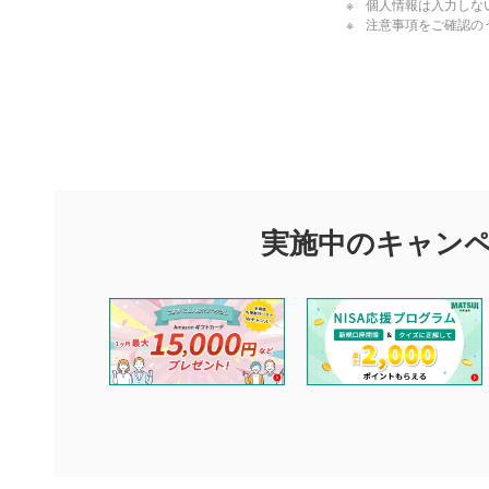
個人情報は入力しな
注意事項をご確認の
評価・コメ
評価・コメント
マネーサテライトでは利用者同士の情報交換・情報収集などを
できます。利用者は以下の注意事項をご理解のうえ、閲覧およ
実施中のキャン
他の利用者が動画を視聴される際の参考になるコメントをお待
なお、投稿をもって、本注意事項に同意されたものとみなしま
コメントの内容は、当社の公式な見解や意見ではありませ
ません。利用者ご自身の責任で閲覧および投稿を行ってく
当社は、利用者同士、もしくは利用者と第三者間のトラブ
評価およびコメントは当社にて審査のうえ、掲載となりま
ります。また、審査結果および結果の理由についてはお答
といたします。ご了承ください。
下記の項目に該当すると判断された投稿内容は、掲載を見