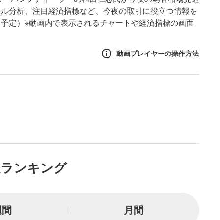
カル分析、注目経済指標など、今夜の取引に役立つ情報を
予定）※動画内で表示されるチャートや経済指標の画面
動画プレイヤーの操作方法
作方法
生エリア
リアをクリックすると、動画
は一時停止します。
ニュー
数ランキング
リアにマウスを乗せると表示
一時停止
週間
月間
または一時停止します。